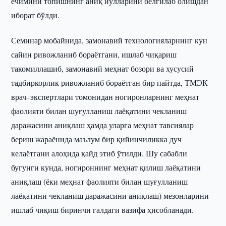
ечимини топишнинг аниқ йўлларини белгилаб олишдан
иборат бўлди.
Семинар мобайнида, замонавий технологияларнинг кун
сайин ривожланиб бораётгани, ишлаб чиқариш
такомиллашиб, замонавий меҳнат бозори ва хусусий
тадбиркорлик ривожланиб бораётган бир пайтда, ТМЭК
врач–экспертлари томонидан ногиронларнинг меҳнат
фаолияти билан шуғулланиш лаёқатини чекланиш
даражасини аниқлаш ҳамда уларга меҳнат тавсиялар
бериш жараёнида маълум бир қийинчиликка дуч
келаётгани алоҳида қайд этиб ўтилди. Шу сабабли
бугунги кунда, ногироннинг меҳнат қилиш лаёқатини
аниқлаш (ёки меҳнат фаолияти билан шуғулланиш
лаёқатини чекланиш даражасини аниқлаш) мезонларини
ишлаб чиқиш биринчи галдаги вазифа ҳисобланади.