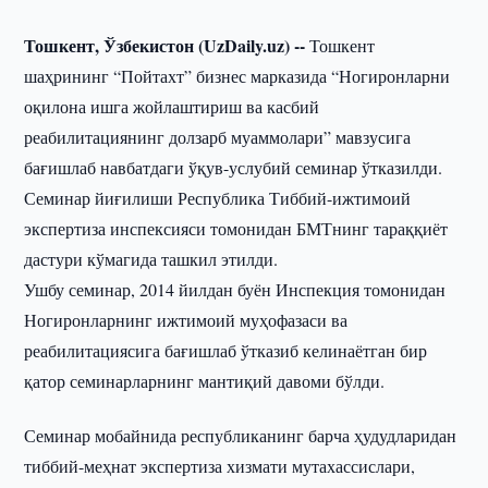
Тошкент, Ўзбекистон (UzDaily.uz) --
Тошкент
шаҳрининг “Пойтахт” бизнес марказида “Ногиронларни
оқилона ишга жойлаштириш ва касбий
реабилитациянинг долзарб муаммолари” мавзусига
бағишлаб навбатдаги ўқув-услубий семинар ўтказилди.
Семинар йиғилиши Республика Тиббий-ижтимоий
экспертиза инспексияси томонидан БМТнинг тараққиёт
дастури кўмагида ташкил этилди.
Ушбу семинар, 2014 йилдан буён Инспекция томонидан
Ногиронларнинг ижтимоий муҳофазаси ва
реабилитациясига бағишлаб ўтказиб келинаётган бир
қатор семинарларнинг мантиқий давоми бўлди.
Семинар мобайнида республиканинг барча ҳудудларидан
тиббий-меҳнат экспертиза хизмати мутахассислари,