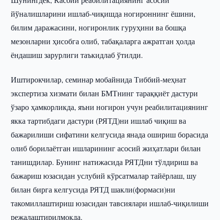
йўналишларини ишлаб-чиқишда ногироннинг ёшини,
билим даражасини, ногиронлик гуруҳини ва бошқа
мезонларни ҳисобга олиб, табақаларга ажратган ҳолда
ёндашиш зарурлиги таъкидлаб ўтилди.
Иштирокчилар, семинар мобайнида Тиббий-меҳнат
экспертиза хизмати билан БМТнинг тараққиёт дастури
ўзаро ҳамкорликда, яъни ногирон учун реабилитациянинг
якка тартибдаги дастури (РЯТД)ни ишлаб чиқиш ва
бажарилиши сифатини келгусида янада ошириш борасида
олиб борилаётган ишларининг асосий жиҳатлари билан
танишдилар. Бунинг натижасида РЯТДни тўлдириш ва
бажариш юзасидан услубий кўрсатмалар тайёрлаш, шу
билан бирга келгусида РЯТД шакли(формаси)ни
такомиллаштириш юзасидан тавсиялари ишлаб-чиқилиши
режалаштирилмоқда.