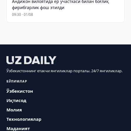
Андижон вилоятида ер участкаси билан боғлиқ
фирибгарлик фош этилди
09:30 · 01/08
Ўзбекистоннинг етакчи янгиликлар порталы. 24/7 янгиликлар.
БЎЛИМЛАР
Ўзбекистон
Иқтисод
Молия
Технологиялар
Маданият