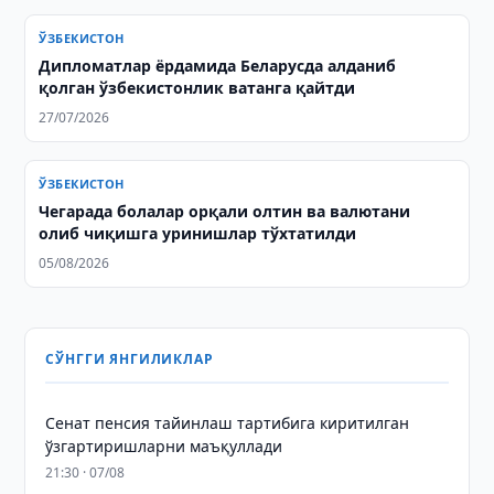
ЎЗБЕКИСТОН
Дипломатлар ёрдамида Беларусда алданиб
қолган ўзбекистонлик ватанга қайтди
27/07/2026
ЎЗБЕКИСТОН
Чегарада болалар орқали олтин ва валютани
олиб чиқишга уринишлар тўхтатилди
05/08/2026
СЎНГГИ ЯНГИЛИКЛАР
Сенат пенсия тайинлаш тартибига киритилган
ўзгартиришларни маъқуллади
21:30 · 07/08