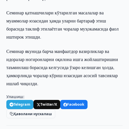
Семинар қатнашчилари кўтарилган масалалар ва
муаммолар юзасидан ҳамда уларни бартараф этиш
борасида таклиф этилаётган чоралар муҳокамасида фаол
иштирок этишди.
Семинар якунида барча манфаатдор вазирликлар ва
идоралар ногиронларни оқилона ишга жойлаштиришни
таъминлаш борасида келгусида ўзаро келишган ҳолда,
ҳамкорликда чоралар кўриш юзасидан асосий тавсиялар
ишлаб чиқилди.
Улашиш:
Telegram
Twitter/X
Facebook
Ҳаволани нусхалаш