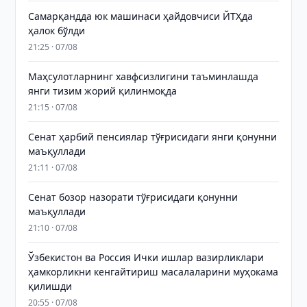
Самарқандда юк машинаси ҳайдовчиси ЙТҲда
ҳалок бўлди
21:25 · 07/08
Маҳсулотларнинг хавфсизлигини таъминлашда
янги тизим жорий қилинмоқда
21:15 · 07/08
Сенат ҳарбий пенсиялар тўғрисидаги янги қонунни
маъқуллади
21:11 · 07/08
Сенат бозор назорати тўғрисидаги қонунни
маъқуллади
21:10 · 07/08
Ўзбекистон ва Россия Ички ишлар вазирликлари
ҳамкорликни кенгайтириш масалаларини муҳокама
қилишди
20:55 · 07/08