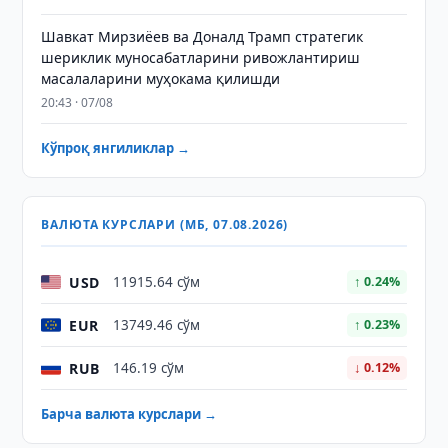
Шавкат Мирзиёев ва Доналд Трамп стратегик
шериклик муносабатларини ривожлантириш
масалаларини муҳокама қилишди
20:43 · 07/08
Кўпроқ янгиликлар →
ВАЛЮТА КУРСЛАРИ (МБ, 07.08.2026)
USD
11915.64 сўм
↑ 0.24%
EUR
13749.46 сўм
↑ 0.23%
RUB
146.19 сўм
↓ 0.12%
Барча валюта курслари →