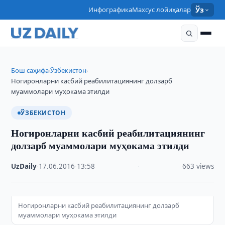
Инфографика
Махсус лойиҳалар
Ўз
Бош саҳифа
Ўзбекистон
›
›
Ногиронларни касбий реабилитациянинг долзарб
муаммолари муҳокама этилди
ЎЗБЕКИСТОН
Ногиронларни касбий реабилитациянинг
долзарб муаммолари муҳокама этилди
UzDaily
·
17.06.2016
·
13:58
·
663 views
Ногиронларни касбий реабилитациянинг долзарб
муаммолари муҳокама этилди