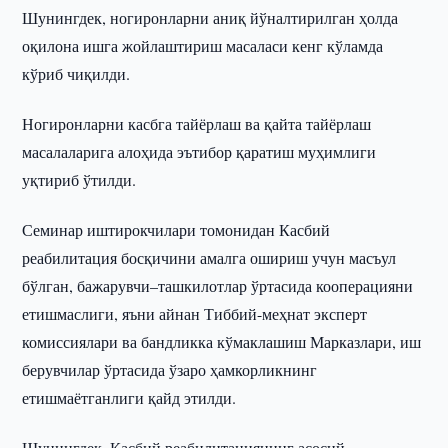
Шунингдек, ногиронларни аниқ йўналтирилган ҳолда
оқилона ишга жойлаштириш масаласи кенг кўламда
кўриб чиқилди.
Ногиронларни касбга тайёрлаш ва қайта тайёрлаш
масалаларига алоҳида эътибор қаратиш муҳимлиги
уқтириб ўтилди.
Семинар иштирокчилари томонидан Касбий
реабилитация босқичини амалга ошириш учун масъул
бўлган, бажарувчи–ташкилотлар ўртасида кооперацияни
етишмаслиги, яъни айнан Тиббий-меҳнат эксперт
комиссиялари ва бандликка кўмаклашиш Марказлари, иш
берувчилар ўртасида ўзаро ҳамкорликнинг
етишмаётганлиги қайд этилди.
Шунингдек, Касбий реабилитациянинг асосий