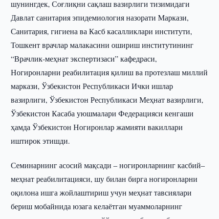
шунингдек, Соғлиқни сақлаш вазирлиги тизимидаги
Давлат санитария эпидемиология назорати Маркази,
Санитария, гигиена ва Касб касалликлари институти,
Тошкент врачлар малакасини ошириш институтининг
“Врачлик-меҳнат экспертизаси” кафедраси,
Ногиронларни реабилитация қилиш ва протезлаш миллий
маркази, Ўзбекистон Республикаси Ички ишлар
вазирлиги, Ўзбекистон Республикаси Меҳнат вазирлиги,
Ўзбекистон Касаба уюшмалари Федерацияси кенгаши
ҳамда Ўзбекистон Ногиронлар жамияти вакиллари
иштирок этишди.
Семинарнинг асосий мақсади – ногиронларнинг касбий–
меҳнат реабилитацияси, шу билан бирга ногиронларни
оқилона ишга жойлаштириш учун меҳнат тавсиялари
бериш мобайнида юзага келаётган муаммоларнинг