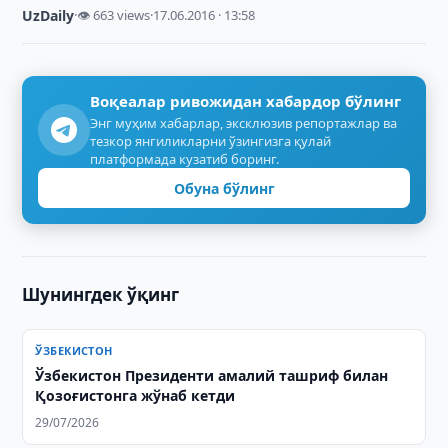
UzDaily
·
👁 663 views
·
17.06.2016 · 13:58
Воқеалар ривожидан хабардор бўлинг
Энг муҳим хабарлар, эксклюзив репортажлар ва
тезкор янгиликларни ўзингизга қулай
платформада кузатиб боринг.
Обуна бўлинг
Шунингдек ўқинг
ЎЗБЕКИСТОН
Ўзбекистон Президенти амалий ташриф билан
Қозоғистонга жўнаб кетди
29/07/2026