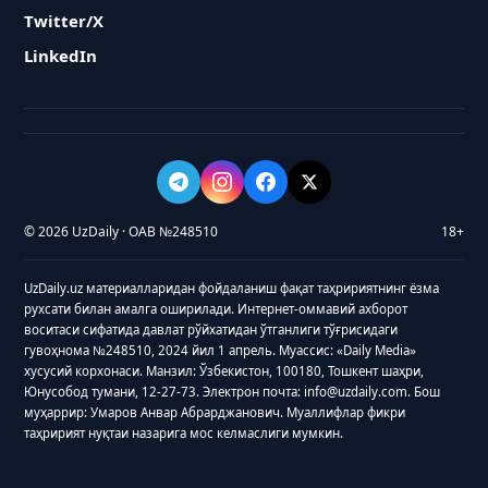
Twitter/X
LinkedIn
© 2026 UzDaily · ОАВ №248510
18+
UzDaily.uz материалларидан фойдаланиш фақат таҳририятнинг ёзма
рухсати билан амалга оширилади. Интернет-оммавий ахборот
воситаси сифатида давлат рўйхатидан ўтганлиги тўғрисидаги
гувоҳнома №248510, 2024 йил 1 апрель. Муассис: «Daily Media»
хусусий корхонаси. Манзил: Ўзбекистон, 100180, Тошкент шаҳри,
Юнусобод тумани, 12-27-73. Электрон почта: info@uzdaily.com. Бош
муҳаррир: Умаров Анвар Абрарджанович. Муаллифлар фикри
таҳририят нуқтаи назарига мос келмаслиги мумкин.