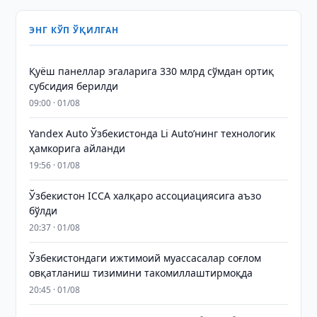
ЭНГ КЎП ЎҚИЛГАН
Қуёш панеллар эгаларига 330 млрд сўмдан ортиқ
субсидия берилди
09:00 · 01/08
Yandex Auto Ўзбекистонда Li Auto’нинг технологик
ҳамкорига айланди
19:56 · 01/08
Ўзбекистон ICCA халқаро ассоциациясига аъзо
бўлди
20:37 · 01/08
Ўзбекистондаги ижтимоий муассасалар соғлом
овқатланиш тизимини такомиллаштирмоқда
20:45 · 01/08