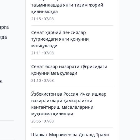
таъминлашда янги тизим жорий
қилинмоқда
21:15 · 07/08
арга
Сенат ҳарбий пенсиялар
мда
тўғрисидаги янги қонунни
маъқуллади
21:11 · 07/08
Сенат бозор назорати тўғрисидаги
қонунни маъқуллади
а
21:10 · 07/08
Ўзбекистон ва Россия Ички ишлар
вазирликлари ҳамкорликни
кенгайтириш масалаларини
муҳокама қилишди
20:55 · 07/08
Шавкат Мирзиёев ва Доналд Трамп