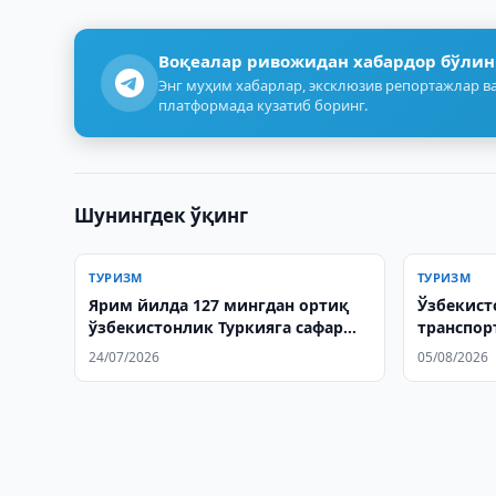
Воқеалар ривожидан хабардор бўлин
Энг муҳим хабарлар, эксклюзив репортажлар ва
платформада кузатиб боринг.
Шунингдек ўқинг
ТУРИЗМ
ТУРИЗМ
Ярим йилда 127 мингдан ортиқ
Ўзбекист
ўзбекистонлик Туркияга сафар
транспор
қилди
кенгайти
24/07/2026
05/08/2026