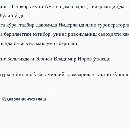
инг 11-ноябрь куни Амстердам шаҳри (Нидерландия)да
бўлиб ўтди.
га кўра, тадбир давомида Нидерландиялик туроператорл
га берилаётган эътибор, унинг ривожланиш салоҳияти ҳа
исида батафсил маълумот берилди.
нг Бельгиядаги Элчиси Владимир Норов ўтказди.
турхон ёзилиб, ўзбек миллий таомларидан таътиб кўришг
Ҳаволани нусхалаш