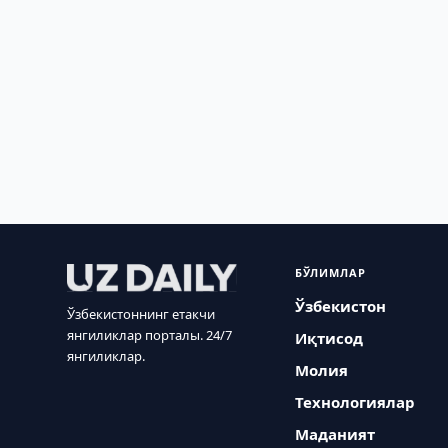
БЎЛИМЛАР
Ўзбекистон
Ўзбекистоннинг етакчи
янгиликлар порталы. 24/7
Иқтисод
янгиликлар.
Молия
Технологиялар
Маданият