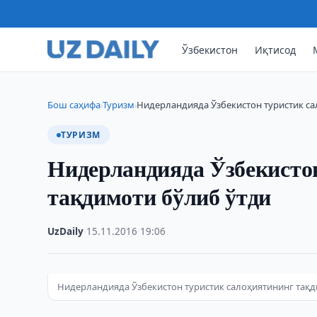
Ўзбекистон
Иқтисод
Бош саҳифа
Туризм
Нидерландияда Ўзбекистон туристик са
›
›
ТУРИЗМ
Нидерландияда Ўзбекисто
тақдимоти бўлиб ўтди
UzDaily
·
15.11.2016
·
19:06
Нидерландияда Ўзбекистон туристик салоҳиятининг тақд