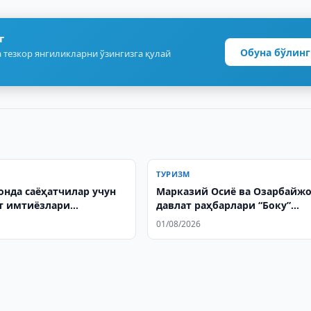
г
Обуна бўлинг
 тезкор янгиликларни ўзингизга қулай
ТУРИЗМ
онда саёҳатчилар учун
Марказий Осиё ва Озарбайж
т имтиёзлари
давлат раҳбарлари “Боку”
рилади
меҳмонхонасининг очилиш
01/08/2026
маросимида иштирок этдила