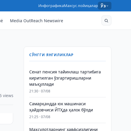
Инфографика
Махсус лойиҳалар
Ўз
нё
Media OutReach Newswire
СЎНГГИ ЯНГИЛИКЛАР
Сенат пенсия тайинлаш тартибига
киритилган ўзгартиришларни
маъқуллади
21:30 · 07/08
6 views
Самарқандда юк машинаси
ҳайдовчиси ЙТҲда ҳалок бўлди
21:25 · 07/08
Маҳсулотларнинг хавфсизлигини