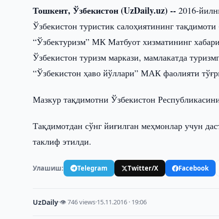
Тошкент, Ўзбекистон (UzDaily.uz) --
2016-йилн
Ўзбекистон туристик салоҳиятининг тақдимоти 
“Ўзбектуризм” МК Матбуот хизматининг хабари
Ўзбекистон туризм маркази, мамлакатда туризм
“Ўзбекистон ҳаво йўллари” МАК фаолияти тўғр
Мазкур тақдимотни Ўзбекистон Республикасини
Тақдимотдан сўнг йиғилган меҳмонлар учун дас
таклиф этилди.
Улашиш:
Telegram
Twitter/X
Facebook
UzDaily
·
👁 746 views
·
15.11.2016 · 19:06