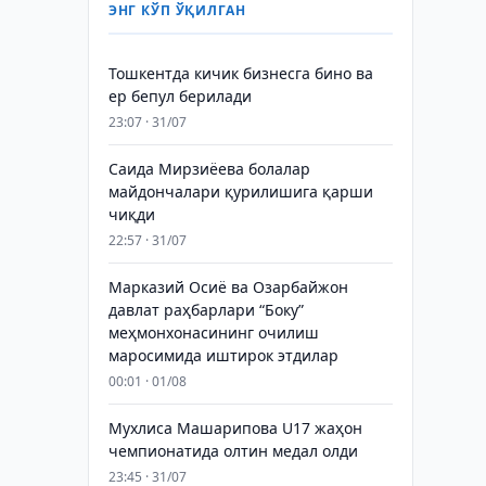
ЭНГ КЎП ЎҚИЛГАН
Тошкентда кичик бизнесга бино ва
ер бепул берилади
23:07 · 31/07
Саида Мирзиёева болалар
майдончалари қурилишига қарши
чиқди
22:57 · 31/07
Марказий Осиё ва Озарбайжон
давлат раҳбарлари “Боку”
меҳмонхонасининг очилиш
маросимида иштирок этдилар
00:01 · 01/08
Мухлиса Машарипова U17 жаҳон
чемпионатида олтин медал олди
23:45 · 31/07