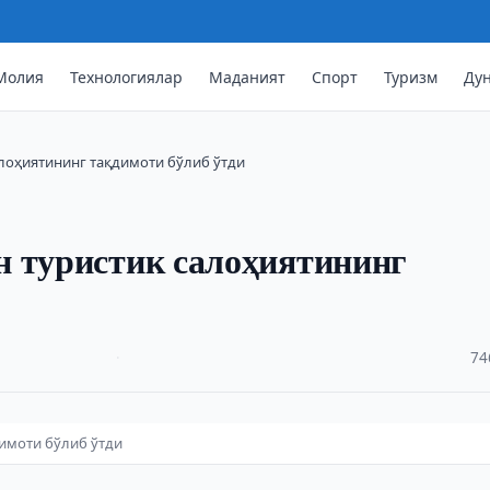
Молия
Технологиялар
Маданият
Спорт
Туризм
Ду
лоҳиятининг тақдимоти бўлиб ўтди
н туристик салоҳиятининг
·
74
имоти бўлиб ўтди