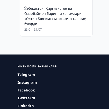
Ўзбекистон, Қирғизистон ва
Озарбайжон биринчи хонимлари
«Олтин Болалик» марказига ташриф
буюрди
23:01 · 31/07
ИЖТИМОИЙ ТАРМОҚЛАР
Telegram
Instagram
Facebook
Twitter/X
LinkedIn