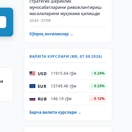
стратегик шериклик
муносабатларини ривожлантириш
масалаларини муҳокама қилишди
20:43 · 07/08
Кўпроқ янгиликлар →
ВАЛЮТА КУРСЛАРИ (МБ, 07.08.2026)
USD
11915.64 сўм
↑ 0.24%
он
EUR
13749.46 сўм
↑ 0.23%
RUB
р
146.19 сўм
↓ 0.12%
Барча валюта курслари →