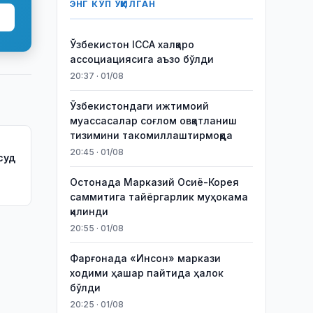
ЭНГ КЎП ЎҚИЛГАН
Ўзбекистон ICCA халқаро
ассоциациясига аъзо бўлди
20:37 · 01/08
Ўзбекистондаги ижтимоий
муассасалар соғлом овқатланиш
тизимини такомиллаштирмоқда
20:45 · 01/08
суд
Остонада Марказий Осиё-Корея
саммитига тайёргарлик муҳокама
қилинди
20:55 · 01/08
Фарғонада «Инсон» маркази
ходими ҳашар пайтида ҳалок
бўлди
20:25 · 01/08