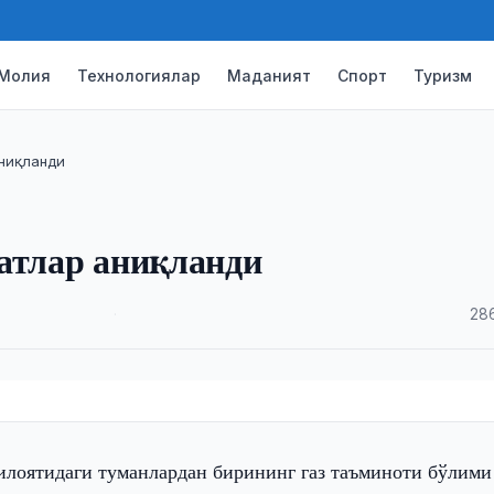
Молия
Технологиялар
Маданият
Спорт
Туризм
аниқланди
атлар аниқланди
·
28
вилоятидаги туманлардан бирининг газ таъминоти бўлими