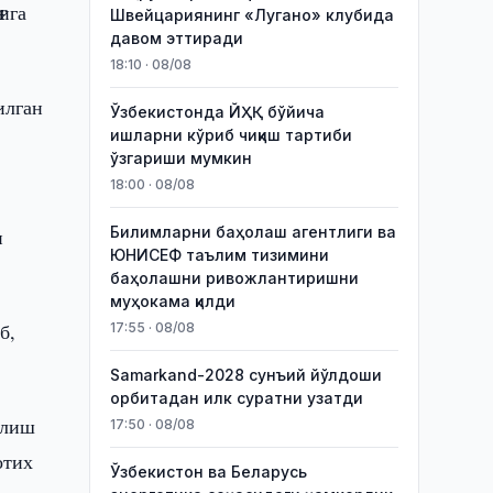
ига
Швейцариянинг «Лугано» клубида
давом эттиради
18:10 · 08/08
илган
Ўзбекистонда ЙҲҚ бўйича
ишларни кўриб чиқиш тартиби
ўзгариши мумкин
18:00 · 08/08
Билимларни баҳолаш агентлиги ва
и
ЮНИСЕФ таълим тизимини
баҳолашни ривожлантиришни
муҳокама қилди
б,
17:55 · 08/08
Samarkand-2028 сунъий йўлдоши
орбитадан илк суратни узатди
илиш
17:50 · 08/08
отих
Ўзбекистон ва Беларусь