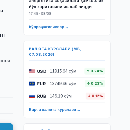
энергетика соҳасидаги ҳамкорлик
йўл харитасини ишлаб чиқади
ри
17:45 · 08/08
Кўпроқ янгиликлар →
ҚШ
ВАЛЮТА КУРСЛАРИ (МБ,
07.08.2026)
иноят
USD
11915.64 сўм
↑ 0.24%
EUR
13749.46 сўм
↑ 0.23%
RUB
146.19 сўм
↓ 0.12%
Барча валюта курслари →