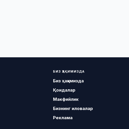
БИЗ ҲАҚИМИЗДА
Биз ҳақимизда
Қоидалар
Макфийлик
Бизнинг иловалар
Реклама