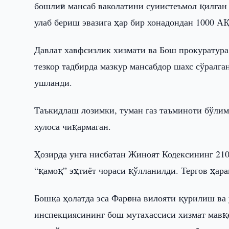
бошлиғи мансаб ваколатини суиистеъмол қилган 
улаб бериш эвазига ҳар бир хонадондан 1000 
Давлат хавфсизлик хизмати ва Бош прокуратура
тезкор тадбирда мазкур мансабдор шахс сўралга
ушланди.
Таъкидлаш лозимки, туман газ таъминоти бўлими
хулоса чиқармаган.
Ҳозирда унга нисбатан Жиноят Кодексининг 210
“қамоқ” эҳтиёт чораси қўлланилди. Тергов ҳар
Бошқа ҳолатда эса Фарғона вилояти қурилиш ва
инспекциясининг бош мутахассиси хизмат мавқ