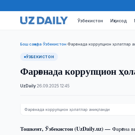
Ўзбекистон
Иқтисод
Бош саҳифа
Ўзбекистон
Фарғонада коррупцион ҳолатлар 
›
›
ЎЗБЕКИСТОН
Фарғонада коррупцион ҳол
UzDaily
·
26.09.2025
·
12:45
Фарғонада коррупцион ҳолатлар аниқланди
Тошкент, Ўзбекистон (UzDaily.uz) —
Фарғона 