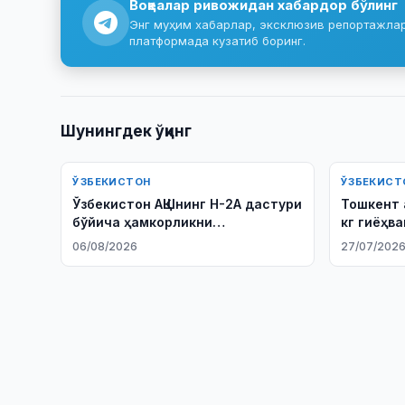
Воқеалар ривожидан хабардор бўлинг
Энг муҳим хабарлар, эксклюзив репортажлар 
платформада кузатиб боринг.
Шунингдек ўқинг
ЎЗБЕКИСТОН
ЎЗБЕКИСТ
Ўзбекистон АҚШнинг H-2A дастури
Тошкент 
бўйича ҳамкорликни
кг гиёҳв
кенгайтирмоқда
ушланди
06/08/2026
27/07/202