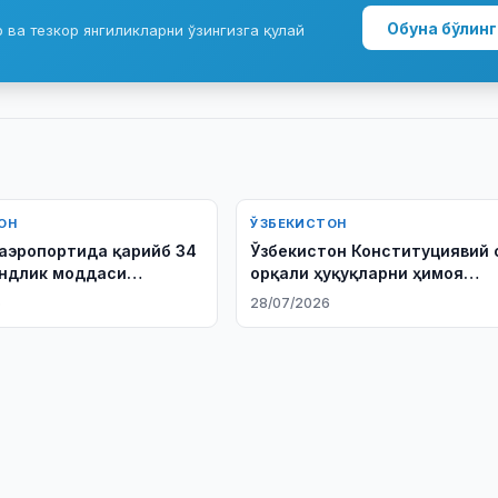
Обуна бўлинг
ва тезкор янгиликларни ўзингизга қулай
ОН
ЎЗБЕКИСТОН
аэропортида қарийб 34
Ўзбекистон Конституциявий 
андлик моддаси
орқали ҳуқуқларни ҳимоя
қилишни кенгайтирмоқчи
6
28/07/2026