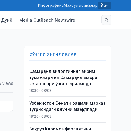
Инфографика
Махсус лойиҳалар
Ўз
Дунё
Media OutReach Newswire
СЎНГГИ ЯНГИЛИКЛАР
Самарқанд вилоятининг айрим
туманлари ва Самарқанд шаҳри
6 views
чегаралари ўзгартирилмоқда
18:30 · 08/08
Ўзбекистон Сенати рақамли марказ
тўғрисидаги қонунни маъқуллади
18:20 · 08/08
Беҳруз Каримов фаолиятини