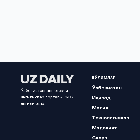
БЎЛИМЛАР
Ўзбекистон
Ўзбекистоннинг етакчи
янгиликлар порталы. 24/7
Иқтисод
янгиликлар.
Молия
Технологиялар
Маданият
Спорт