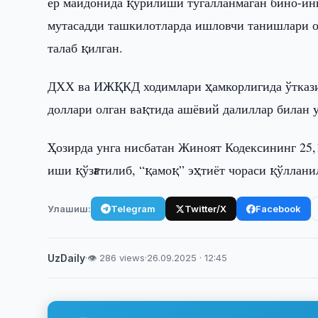
ер майдонида қурилиши тугалланмаган бино-ин
мутасадди ташкилотларда ишловчи танишлари 
талаб қилган.
ДХХ ва ИЖҚКД ходимлари ҳамкорлигида ўткази
доллари олган вақтида ашёвий далиллар билан 
Ҳозирда унга нисбатан Жиноят Кодексининг 25,
иши қўзғатилиб, “қамоқ” эҳтиёт чораси қўллани
Улашиш:
Telegram
Twitter/X
Facebook
UzDaily
·
👁 286 views
·
26.09.2025 · 12:45