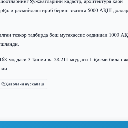
шоотларнинг ҳужжатларини кадастр, архитектура каби
орқали расмийлаштириб бериш эвазига 5000 АҚШ долла
лган тезкор тадбирда бош мутахассис олдиндан 1000 А
ушланди.
168-моддаси 3-қисми ва 28,211-моддаси 1-қисми билан ж
лди.
Ҳаволани нусхалаш