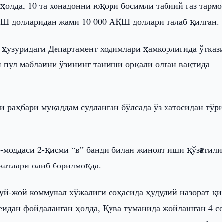
ҳолда, 10 та хонадонни юқори босимли табиий газ тармоғ
АҚШ долларидан жами 10 000 АҚШ доллари талаб қилган.
 ҳузуридаги Департамент ходимлари ҳамкорлигида ўтказ
н пул маблағини ўзининг таниши орқали олган вақтида
 раҳбари муқаддам судланган бўлсада ўз хатосидан тўғр
-моддаси 2-қисми “в” банди билан жиноят иши қўзғатили
акатлари олиб борилмоқда.
 уй-жой коммунал хўжалиги соҳасида ҳудудий назорат қ
еидан фойдаланган ҳолда, Қува туманида жойлашган 4 с