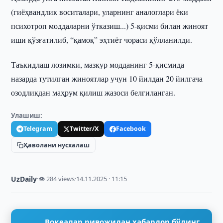
(гиёҳвандлик воситалари, уларнинг аналоглари ёки
психотроп моддаларни ўтказиш...) 5-қисми билан жиноят
иши қўзғатилиб, “қамоқ” эҳтиёт чораси қўлланилди.
Таъкидлаш лозимки, мазкур модданинг 5-қисмида
назарда тутилган жиноятлар учун 10 йилдан 20 йилгача
озодликдан маҳрум қилиш жазоси белгиланган.
Улашиш:
Telegram
Twitter/X
Facebook
Ҳаволани нусхалаш
UzDaily
·
👁 284 views
·
14.11.2025 · 11:15
Воқеалар ривожидан хабардор бўлинг