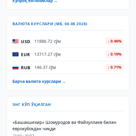
Кўпроқ янгиликлар →
ВАЛЮТА КУРСЛАРИ (МБ, 06.08.2026)
USD
11886.72 сўм
↓ 0.46%
EUR
13717.27 сўм
↓ 0.19%
RUB
146.37 сўм
↓ 0.71%
Барча валюта курслари →
ЭНГ КЎП ЎҚИЛГАН
«Башакшехир» Шомуродов ва Файзуллаев билан
еврокубокдан чиқди
23:59 · 30/07