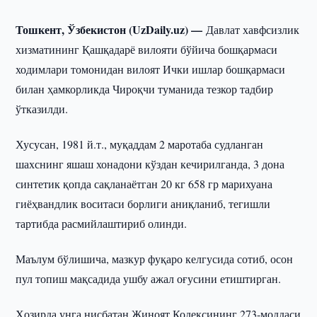
Тошкент, Ўзбекистон (UzDaily.uz) —
Давлат хавфсизлик
хизматининг Қашқадарё вилояти бўйича бошқармаси
ходимлари томонидан вилоят Ички ишлар бошқармаси
билан ҳамкорликда Чироқчи туманида тезкор тадбир
ўтказилди.
Хусусан, 1981 й.т., муқаддам 2 маротаба судланган
шахснинг яшаш хонадони кўздан кечирилганда, 3 дона
синтетик қопда сақланаётган 20 кг 658 гр марихуана
гиёҳвандлик воситаси борлиги аниқланиб, тегишли
тартибда расмийлаштириб олинди.
Маълум бўлишича, мазкур фуқаро келгусида сотиб, осон
пул топиш мақсадида ушбу ажал оғусини етиштирган.
Ҳозирда унга нисбатан Жиноят Кодексининг 273-моддаси