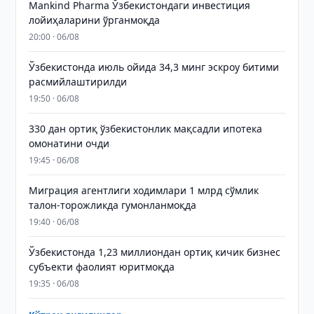
Mankind Pharma Ўзбекистондаги инвестиция
лойиҳаларини ўрганмоқда
20:00 · 06/08
Ўзбекистонда июль ойида 34,3 минг эскроу битими
расмийлаштирилди
19:50 · 06/08
330 дан ортиқ ўзбекистонлик мақсадли ипотека
омонатини очди
19:45 · 06/08
Миграция агентлиги ходимлари 1 млрд сўмлик
талон-торожликда гумонланмоқда
19:40 · 06/08
Ўзбекистонда 1,23 миллиондан ортиқ кичик бизнес
субъекти фаолият юритмоқда
19:35 · 06/08