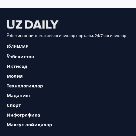
Ўзбекистоннинг етакчи янгиликлар порталы. 24/7 янгиликлар.
БЎЛИМЛАР
Ўзбекистон
Иқтисод
Молия
Технологиялар
Маданият
Спорт
Инфографика
Махсус лойиҳалар