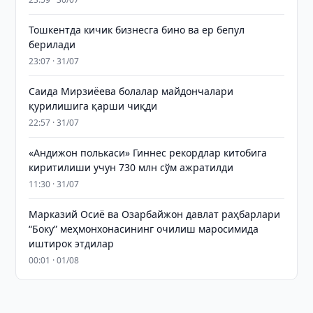
Тошкентда кичик бизнесга бино ва ер бепул
берилади
23:07 · 31/07
Саида Мирзиёева болалар майдончалари
қурилишига қарши чиқди
22:57 · 31/07
«Андижон полькаси» Гиннес рекордлар китобига
киритилиши учун 730 млн сўм ажратилди
11:30 · 31/07
Марказий Осиё ва Озарбайжон давлат раҳбарлари
“Боку” меҳмонхонасининг очилиш маросимида
иштирок этдилар
00:01 · 01/08