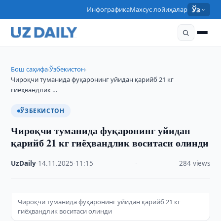
Инфографика
Махсус лойиҳалар
Ўз
Бош саҳифа
Ўзбекистон
›
›
Чироқчи туманида фуқаронинг уйидан қарийб 21 кг
гиёҳвандлик …
ЎЗБЕКИСТОН
Чироқчи туманида фуқаронинг уйидан
қарийб 21 кг гиёҳвандлик воситаси олинди
UzDaily
·
14.11.2025
·
11:15
·
284 views
Чироқчи туманида фуқаронинг уйидан қарийб 21 кг
гиёҳвандлик воситаси олинди