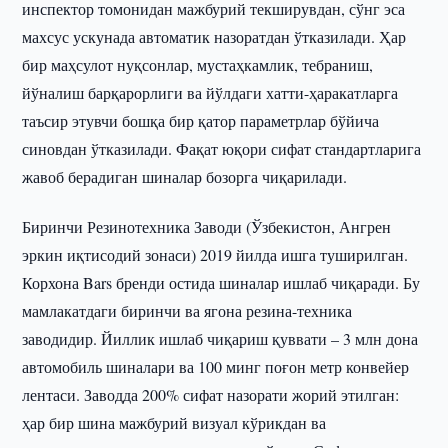
инспектор томонидан мажбурий текширувдан, сўнг эса
махсус ускунада автоматик назоратдан ўтказилади. Ҳар
бир маҳсулот нуқсонлар, мустаҳкамлик, тебраниш,
йўналиш барқарорлиги ва йўлдаги хатти-ҳаракатларга
таъсир этувчи бошқа бир қатор параметрлар бўйича
синовдан ўтказилади. Фақат юқори сифат стандартларига
жавоб берадиган шиналар бозорга чиқарилади.
Биринчи Резинотехника Заводи (Ўзбекистон, Ангрен
эркин иқтисодий зонаси) 2019 йилда ишга туширилган.
Корхона Bars бренди остида шиналар ишлаб чиқаради. Бу
мамлакатдаги биринчи ва ягона резина-техника
заводидир. Йиллик ишлаб чиқариш қуввати – 3 млн дона
автомобиль шиналари ва 100 минг поғон метр конвейер
лентаси. Заводда 200% сифат назорати жорий этилган:
ҳар бир шина мажбурий визуал кўрикдан ва