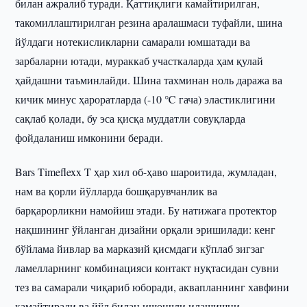
билан ажралиб туради. Қаттиқлиги камайтирилган,
такомиллаштирилган резина аралашмаси туфайли, шина
йўлдаги нотекисликларни самарали юмшатади ва
зарбаларни ютади, мураккаб участкаларда ҳам қулай
ҳайдашни таъминлайди. Шина тахминан ноль даража ва
кичик минус ҳароратларда (-10 ℃ гача) эластиклигини
сақлаб қолади, бу эса қисқа муддатли совуқларда
фойдаланиш имконини беради.
Bars Timeflexx T ҳар хил об-ҳаво шароитида, жумладан,
нам ва қорли йўлларда бошқарувчанлик ва
барқарорликни намойиш этади. Бу натижага протектор
нақшининг ўйланган дизайни орқали эришилади: кенг
бўйлама йивлар ва марказий қисмдаги кўплаб зигзаг
ламелларнинг комбинацияси контакт нуқтасидан сувни
тез ва самарали чиқариб юборади, аквапланнинг хавфини
камайтиради ва йўл билан ишончли илашишни