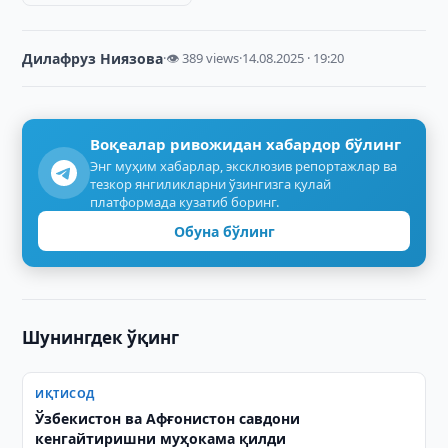
Дилафруз Ниязова
·
👁 389 views
·
14.08.2025 · 19:20
Воқеалар ривожидан хабардор бўлинг
Энг муҳим хабарлар, эксклюзив репортажлар ва
тезкор янгиликларни ўзингизга қулай
платформада кузатиб боринг.
Обуна бўлинг
Шунингдек ўқинг
ИҚТИСОД
Ўзбекистон ва Афғонистон савдони
кенгайтиришни муҳокама қилди