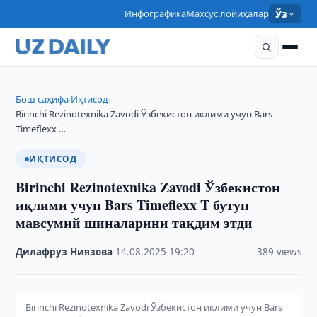
Инфографика
Махсус лойиҳалар
Ўз
Бош саҳифа
Иқтисод
›
›
Birinchi Rezinotexnika Zavodi Ўзбекистон иқлими учун Bars
Timeflexx …
ИҚТИСОД
Birinchi Rezinotexnika Zavodi Ўзбекистон
иқлими учун Bars Timeflexx T бутун
мавсумий шиналарини тақдим этди
Дилафруз Ниязова
·
14.08.2025
·
19:20
·
389 views
Birinchi Rezinotexnika Zavodi Ўзбекистон иқлими учун Bars