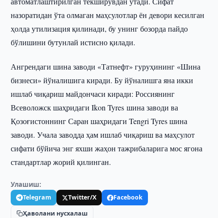
автоматлаштирилган текширувдан ўтади. Сифат
назоратидан ўта олмаган маҳсулотлар ён девори кесилган
ҳолда утилизация қилинади, бу унинг бозорда пайдо
бўлишини бутунлай истисно қилади.
Ангрендаги шина заводи «Татнефт» гуруҳининг «Шина
бизнеси» йўналишига киради. Бу йўналишга яна икки
ишлаб чиқариш майдончаси киради: Россиянинг
Всеволожск шаҳридаги Ikon Tyres шина заводи ва
Қозоғистоннинг Саран шаҳридаги Tengri Tyres шина
заводи. Учала заводда ҳам ишлаб чиқариш ва маҳсулот
сифати бўйича энг яхши жаҳон тажрибаларига мос ягона
стандартлар жорий қилинган.
Улашиш:
Telegram
Twitter/X
Facebook
Ҳаволани нусхалаш