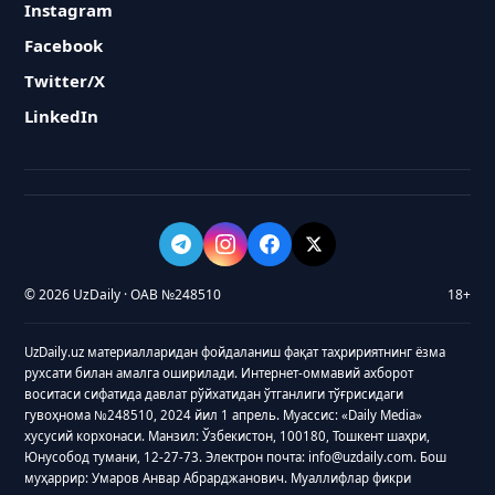
Instagram
Facebook
Twitter/X
LinkedIn
© 2026 UzDaily · ОАВ №248510
18+
UzDaily.uz материалларидан фойдаланиш фақат таҳририятнинг ёзма
рухсати билан амалга оширилади. Интернет-оммавий ахборот
воситаси сифатида давлат рўйхатидан ўтганлиги тўғрисидаги
гувоҳнома №248510, 2024 йил 1 апрель. Муассис: «Daily Media»
хусусий корхонаси. Манзил: Ўзбекистон, 100180, Тошкент шаҳри,
Юнусобод тумани, 12-27-73. Электрон почта: info@uzdaily.com. Бош
муҳаррир: Умаров Анвар Абрарджанович. Муаллифлар фикри