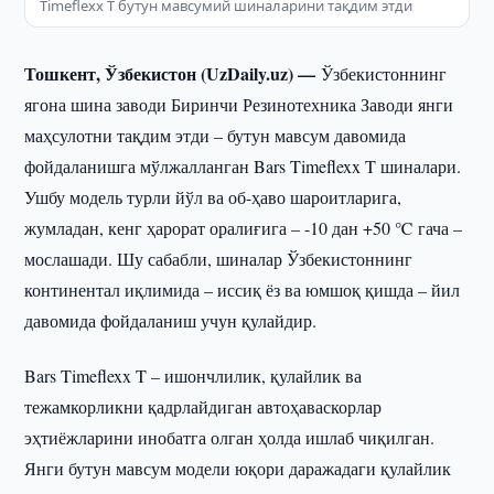
Timeflexx T бутун мавсумий шиналарини тақдим этди
Тошкент, Ўзбекистон (UzDaily.uz) —
Ўзбекистоннинг
ягона шина заводи Биринчи Резинотехника Заводи янги
маҳсулотни тақдим этди – бутун мавсум давомида
фойдаланишга мўлжалланган Bars Timeflexx T шиналари.
Ушбу модель турли йўл ва об-ҳаво шароитларига,
жумладан, кенг ҳарорат оралиғига – -10 дан +50 ℃ гача –
мослашади. Шу сабабли, шиналар Ўзбекистоннинг
континентал иқлимида – иссиқ ёз ва юмшоқ қишда – йил
давомида фойдаланиш учун қулайдир.
Bars Timeflexx T – ишончлилик, қулайлик ва
тежамкорликни қадрлайдиган автоҳаваскорлар
эҳтиёжларини инобатга олган ҳолда ишлаб чиқилган.
Янги бутун мавсум модели юқори даражадаги қулайлик