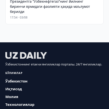
Президентга “Ўзбекнефтегаз”нинг йилнинг
биринчи ярмидаги фаолияти ҳақида маълумот
берилди
17:54 · 03/08
Ўзбекистоннинг етакчи янгиликлар порталы. 24/7 янгиликлар.
БЎЛИМЛАР
Ўзбекистон
Иқтисод
Молия
Технологиялар