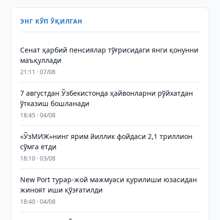
ЭНГ КЎП ЎҚИЛГАН
Сенат ҳарбий пенсиялар тўғрисидаги янги қонунни
маъқуллади
21:11 · 07/08
7 августдан Ўзбекистонда ҳайвонларни рўйхатдан
ўтказиш бошланади
18:45 · 04/08
«ЎзМИЖ»нинг ярим йиллик фойдаси 2,1 триллион
сўмга етди
18:10 · 03/08
New Port турар-жой мажмуаси қурилиши юзасидан
жиноят иши қўзғатилди
18:40 · 04/08