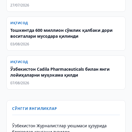
27/07/2026
ИҚТИСОД
Тошкентда 600 миллион сўмлик қалбаки дори
воситалари мусодара қилинди
03/08/2026
ИҚТИСОД
Ўзбекистон Cadila Pharmaceuticals билан янги
лойиҳаларни муҳокама қилди
07/08/2026
СЎНГГИ ЯНГИЛИКЛАР
Ўзбекистон Журналистлар уюшмаси ҳузурида
блогерлар кенгаши тузилди