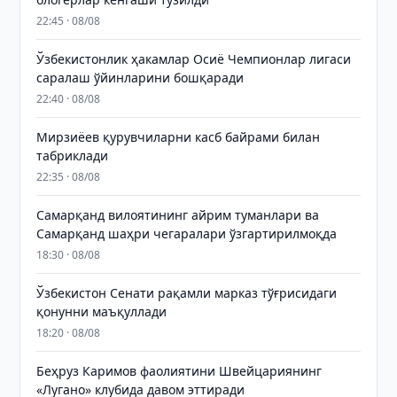
22:45 · 08/08
Ўзбекистонлик ҳакамлар Осиё Чемпионлар лигаси
саралаш ўйинларини бошқаради
22:40 · 08/08
Мирзиёев қурувчиларни касб байрами билан
табриклади
22:35 · 08/08
Самарқанд вилоятининг айрим туманлари ва
Самарқанд шаҳри чегаралари ўзгартирилмоқда
18:30 · 08/08
Ўзбекистон Сенати рақамли марказ тўғрисидаги
қонунни маъқуллади
18:20 · 08/08
Беҳруз Каримов фаолиятини Швейцариянинг
«Лугано» клубида давом эттиради