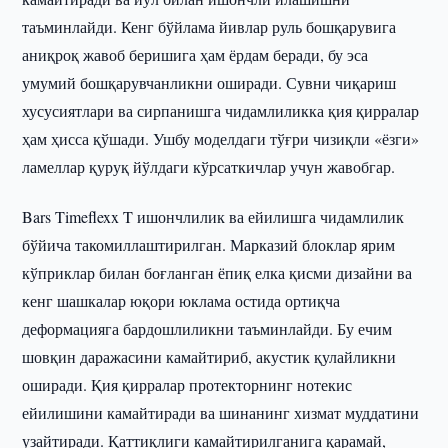
таъминлайди. Кенг бўйлама йивлар руль бошқарувига
аниқроқ жавоб беришига ҳам ёрдам беради, бу эса
умумий бошқарувчанликни оширади. Сувни чиқариш
хусусиятлари ва сирпанишга чидамлиликка қия қирралар
ҳам ҳисса қўшади. Ушбу моделдаги тўғри чизиқли «ёзги»
ламеллар қуруқ йўлдаги кўрсаткичлар учун жавобгар.
Bars Timeflexx T ишончлилик ва ейилишга чидамлилик
бўйича такомиллаштирилган. Марказий блоклар ярим
кўприклар билан боғланган ёпиқ елка қисми дизайни ва
кенг шашкалар юқори юклама остида ортиқча
деформацияга бардошлиликни таъминлайди. Бу ечим
шовқин даражасини камайтириб, акустик қулайликни
оширади. Қия қирралар протекторнинг нотекис
ейилишини камайтиради ва шинанинг хизмат муддатини
узайтиради. Қаттиқлиги камайтирилганига қарамай,