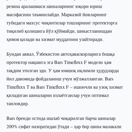
резина аралашмаси шиналарнинг юқори юриш
масофасини таъминлайди. Марказий йивларнинг
тубидаги махсус чиқинтилар тошларнинг протекторга
тиқилиб қолишига йўл қўймайди, шикастланишдан
ҳимоя қилади ва хизмат муддатини узайтиради.
Бундан аввал, Ўзбекистон автоҳаваскорларига бошқа
протектор нақшига эга Bars Timeflexx F модели ҳам
тақдим этилган эди. У ҳам юмшоқ иқлимли ҳудудларда
йил давомида фойдаланиш учун мўлжалланган. Bars
Timeflexx T ва Bars Timeflexx F – ишончли ва узоқ хизмат
қиладиган шиналарни излаётганлар учун оптимал
танловдир.
Bars бренди остида ишлаб чиқарилган барча шиналар
200% сифат назоратидан ўтади – ҳар бир шина малакали