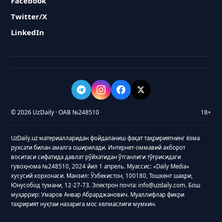
Facebook
Twitter/X
LinkedIn
© 2026 UzDaily · ОАВ №248510
18+
UzDaily.uz материалларидан фойдаланиш фақат таҳририятнинг ёзма
рухсати билан амалга оширилади. Интернет-оммавий ахборот
воситаси сифатида давлат рўйхатидан ўтганлиги тўғрисидаги
гувоҳнома №248510, 2024 йил 1 апрель. Муассис: «Daily Media»
хусусий корхонаси. Манзил: Ўзбекистон, 100180, Тошкент шаҳри,
Юнусобод тумани, 12-27-73. Электрон почта: info@uzdaily.com. Бош
муҳаррир: Умаров Анвар Абрарджанович. Муаллифлар фикри
таҳририят нуқтаи назарига мос келмаслиги мумкин.