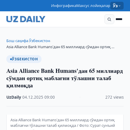
Инфографика
Махсус лойиҳалар
Ўз
Бош саҳифа
Ўзбекистон
›
›
Asia Alliance Bank Humans'дан 65 миллиард сўмдан ортиқ …
ЎЗБЕКИСТОН
Asia Alliance Bank Humans'дан 65 миллиард
сўмдан ортиқ маблағни тўлашни талаб
қилмоқда
UzDaily
·
04.12.2025
·
09:00
·
272 views
Asia Alliance Bank Humans'дан 65 миллиард сўмдан ортиқ
маблағни тўлашни талаб қилмоқда / Фото: Сурат сунъий