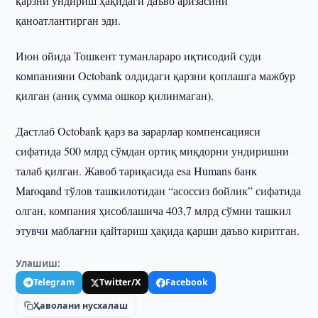
қарзни ундириш ҳақидаги даъво аризасини
қаноатлантирган эди.
Июн ойида Тошкент туманлараро иқтисодий суди
компанияни Octobank олдидаги қарзни қоплашга мажбур
қилган (аниқ сумма ошкор қилинмаган).
Дастлаб Octobank қарз ва зарарлар компенсацияси
сифатида 500 млрд сўмдан ортиқ миқдорни ундиришни
талаб қилган. Жавоб тариқасида esa Humans банк
Maroqand тўлов ташкилотидан “асоссиз бойлик” сифатида
олган, компания ҳисоблашича 403,7 млрд сўмни ташкил
этувчи маблағни қайтариш ҳақида қарши даъво киритган.
Улашиш:
Telegram
Twitter/X
Facebook
Ҳаволани нусхалаш