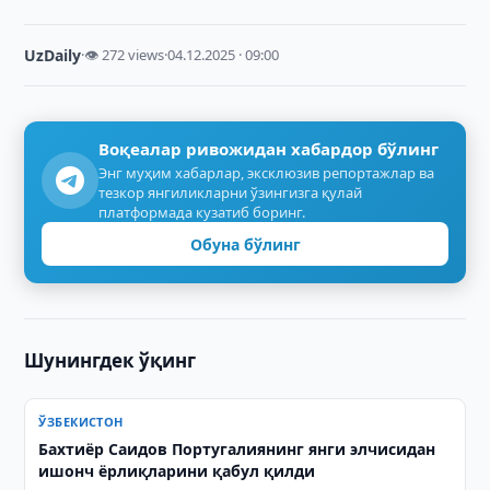
UzDaily
·
👁 272 views
·
04.12.2025 · 09:00
Воқеалар ривожидан хабардор бўлинг
Энг муҳим хабарлар, эксклюзив репортажлар ва
тезкор янгиликларни ўзингизга қулай
платформада кузатиб боринг.
Обуна бўлинг
Шунингдек ўқинг
ЎЗБЕКИСТОН
Бахтиёр Саидов Португалиянинг янги элчисидан
ишонч ёрлиқларини қабул қилди