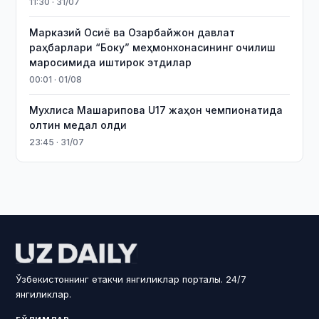
11:30 · 31/07
Марказий Осиё ва Озарбайжон давлат
раҳбарлари “Боку” меҳмонхонасининг очилиш
маросимида иштирок этдилар
00:01 · 01/08
Мухлиса Машарипова U17 жаҳон чемпионатида
олтин медал олди
23:45 · 31/07
Ўзбекистоннинг етакчи янгиликлар порталы. 24/7
янгиликлар.