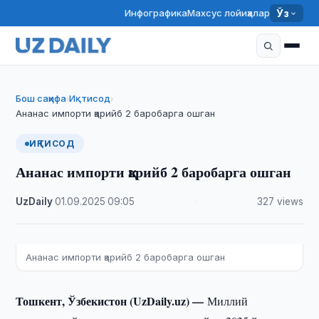
Инфографика
Махсус лойиҳалар
Ўз
Бош саҳифа
Иқтисод
›
›
Ананас импорти қарийб 2 баробарга ошган
ИҚТИСОД
Ананас импорти қарийб 2 баробарга ошган
UzDaily
·
01.09.2025
·
09:05
·
327 views
Ананас импорти қарийб 2 баробарга ошган
Тошкент, Ўзбекистон (UzDaily.uz) —
Миллий