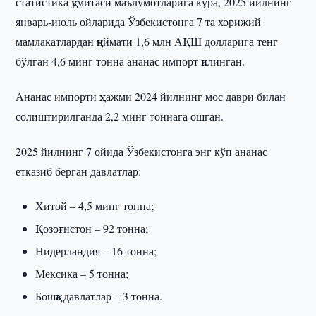
статистика қўмитаси маълумотларига кўра, 2025 йилнинг
январь-июль ойларида Ўзбекистонга 7 та хорижий
мамлакатлардан қиймати 1,6 млн АҚШ долларига тенг
бўлган 4,6 минг тонна ананас импорт қилинган.
Ананас импорти ҳажми 2024 йилнинг мос даври билан
солиштирилганда 2,2 минг тоннага ошган.
2025 йилнинг 7 ойида Ўзбекистонга энг кўп ананас
етказиб берган давлатлар:
Хитой – 4,5 минг тонна;
Қозоғистон – 92 тонна;
Нидерландия – 16 тонна;
Мексика – 5 тонна;
Бошқа давлатлар – 3 тонна.