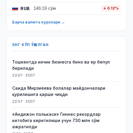
RUB
146.19 сўм
↓ 0.12%
Барча валюта курслари →
ЭНГ КЎП ЎҚИЛГАН
Тошкентда кичик бизнесга бино ва ер бепул
берилади
23:07 · 31/07
Саида Мирзиёева болалар майдончалари
қурилишига қарши чиқди
22:57 · 31/07
«Андижон полькаси» Гиннес рекордлар
китобига киритилиши учун 730 млн сўм
ажратилди