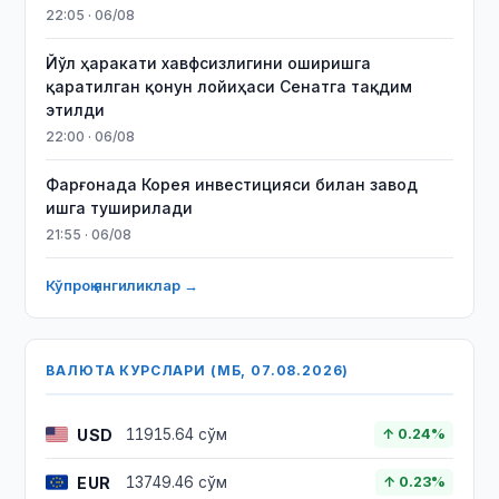
22:05 · 06/08
Йўл ҳаракати хавфсизлигини оширишга
қаратилган қонун лойиҳаси Сенатга тақдим
этилди
22:00 · 06/08
Фарғонада Корея инвестицияси билан завод
ишга туширилади
21:55 · 06/08
Кўпроқ янгиликлар →
ВАЛЮТА КУРСЛАРИ (МБ, 07.08.2026)
USD
11915.64 сўм
↑ 0.24%
EUR
13749.46 сўм
↑ 0.23%