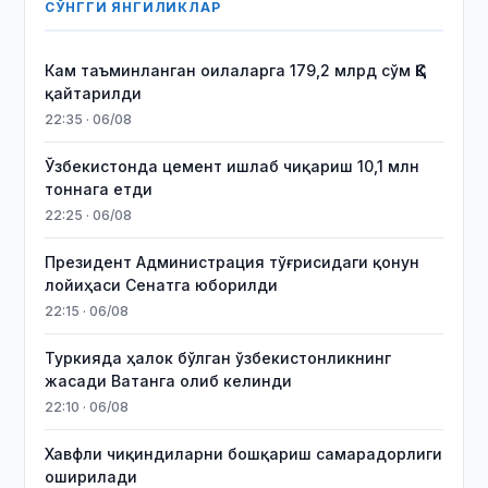
СЎНГГИ ЯНГИЛИКЛАР
Кам таъминланган оилаларга 179,2 млрд сўм ҚҚС
қайтарилди
22:35 · 06/08
Ўзбекистонда цемент ишлаб чиқариш 10,1 млн
тоннага етди
22:25 · 06/08
Президент Администрация тўғрисидаги қонун
лойиҳаси Сенатга юборилди
22:15 · 06/08
Туркияда ҳалок бўлган ўзбекистонликнинг
жасади Ватанга олиб келинди
22:10 · 06/08
Хавфли чиқиндиларни бошқариш самарадорлиги
оширилади