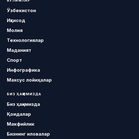
БЎЛИМЛАР
Ўзбекистон
Иқтисод
Молия
Технологиялар
Маданият
Спорт
Инфографика
Махсус лойиҳалар
БИЗ ҲАҚИМИЗДА
Биз ҳақимизда
Қоидалар
Макфийлик
Бизнинг иловалар