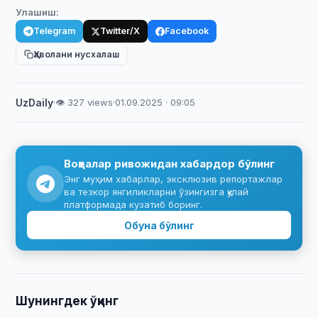
Улашиш:
Telegram
Twitter/X
Facebook
Ҳаволани нусхалаш
UzDaily
·
👁 327 views
·
01.09.2025 · 09:05
Воқеалар ривожидан хабардор бўлинг
Энг муҳим хабарлар, эксклюзив репортажлар
ва тезкор янгиликларни ўзингизга қулай
платформада кузатиб боринг.
Обуна бўлинг
Шунингдек ўқинг