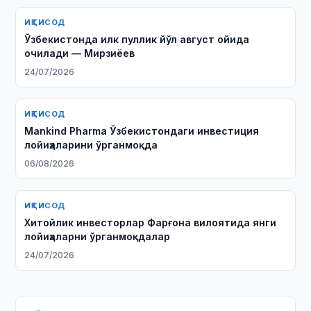
ИҚТИСОД
Ўзбекистонда илк пуллик йўл август ойида
очилади — Мирзиёев
24/07/2026
ИҚТИСОД
Mankind Pharma Ўзбекистондаги инвестиция
лойиҳаларини ўрганмоқда
06/08/2026
ИҚТИСОД
Хитойлик инвесторлар Фарғона вилоятида янги
лойиҳаларни ўрганмоқдалар
24/07/2026