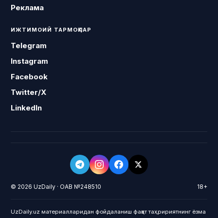
Реклама
ИЖТИМОИЙ ТАРМОҚЛАР
Telegram
Instagram
Facebook
Twitter/X
LinkedIn
© 2026 UzDaily · ОАВ №248510
18+
UzDaily.uz материалларидан фойдаланиш фақат таҳририятнинг ёзма