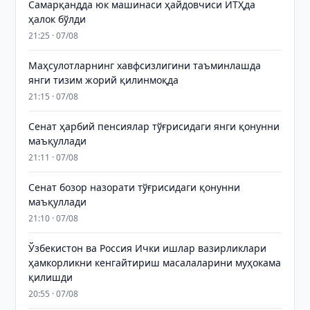
Самарқандда юк машинаси ҳайдовчиси ЙТҲда
ҳалок бўлди
21:25 · 07/08
Маҳсулотларнинг хавфсизлигини таъминлашда
янги тизим жорий қилинмоқда
21:15 · 07/08
Сенат ҳарбий пенсиялар тўғрисидаги янги қонунни
маъқуллади
21:11 · 07/08
Сенат бозор назорати тўғрисидаги қонунни
маъқуллади
21:10 · 07/08
Ўзбекистон ва Россия Ички ишлар вазирликлари
ҳамкорликни кенгайтириш масалаларини муҳокама
қилишди
20:55 · 07/08