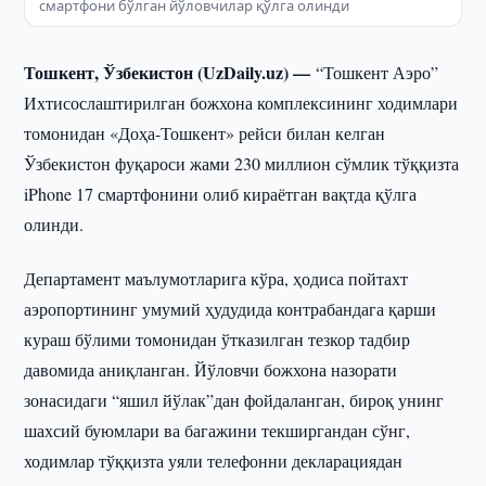
смартфони бўлган йўловчилар қўлга олинди
Тошкент, Ўзбекистон (UzDaily.uz) —
“Тошкент Аэро”
Ихтисослаштирилган божхона комплексининг ходимлари
томонидан «Доҳа-Тошкент» рейси билан келган
Ўзбекистон фуқароси жами 230 миллион сўмлик тўққизта
iPhone 17 смартфонини олиб кираётган вақтда қўлга
олинди.
Департамент маълумотларига кўра, ҳодиса пойтахт
аэропортининг умумий ҳудудида контрабандага қарши
кураш бўлими томонидан ўтказилган тезкор тадбир
давомида аниқланган. Йўловчи божхона назорати
зонасидаги “яшил йўлак”дан фойдаланган, бироқ унинг
шахсий буюмлари ва багажини текширгандан сўнг,
ходимлар тўққизта уяли телефонни декларациядан