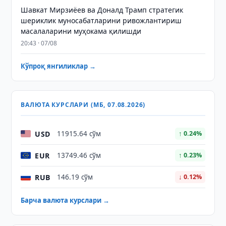
Шавкат Мирзиёев ва Доналд Трамп стратегик
шериклик муносабатларини ривожлантириш
масалаларини муҳокама қилишди
20:43 · 07/08
Кўпроқ янгиликлар →
ВАЛЮТА КУРСЛАРИ (МБ, 07.08.2026)
USD
11915.64 сўм
↑ 0.24%
EUR
13749.46 сўм
↑ 0.23%
RUB
146.19 сўм
↓ 0.12%
Барча валюта курслари →