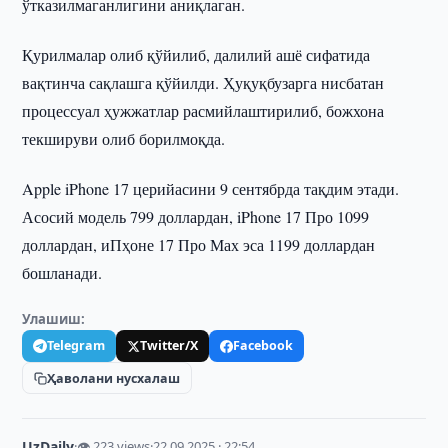
ўтказилмаганлигини аниқлаган.
Қурилмалар олиб қўйилиб, далилий ашё сифатида
вақтинча сақлашга қўйилди. Ҳуқуқбузарга нисбатан
процессуал ҳужжатлар расмийлаштирилиб, божхона
текшируви олиб борилмоқда.
Apple iPhone 17 церийасини 9 сентябрда тақдим этади.
Асосий модель 799 доллардан, iPhone 17 Про 1099
доллардан, иПҳоне 17 Про Мах эса 1199 доллардан
бошланади.
Улашиш:
Telegram
Twitter/X
Facebook
Ҳаволани нусхалаш
UzDaily
·
👁 223 views
·
22.09.2025 · 22:54