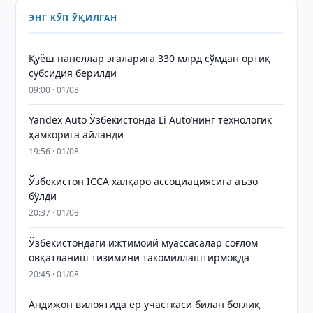
ЭНГ КЎП ЎҚИЛГАН
Қуёш панеллар эгаларига 330 млрд сўмдан ортиқ
субсидия берилди
09:00 · 01/08
Yandex Auto Ўзбекистонда Li Auto’нинг технологик
ҳамкорига айланди
19:56 · 01/08
Ўзбекистон ICCA халқаро ассоциациясига аъзо
бўлди
20:37 · 01/08
Ўзбекистондаги ижтимоий муассасалар соғлом
овқатланиш тизимини такомиллаштирмоқда
20:45 · 01/08
Андижон вилоятида ер участкаси билан боғлиқ