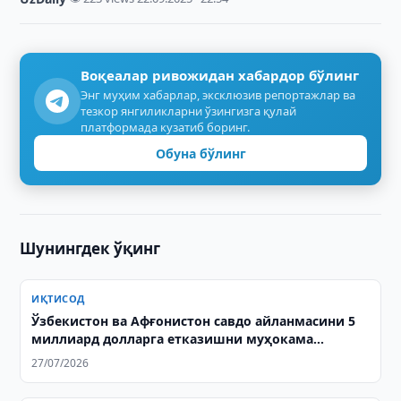
Воқеалар ривожидан хабардор бўлинг
Энг муҳим хабарлар, эксклюзив репортажлар ва
тезкор янгиликларни ўзингизга қулай
платформада кузатиб боринг.
Обуна бўлинг
Шунингдек ўқинг
ИҚТИСОД
Ўзбекистон ва Афғонистон савдо айланмасини 5
миллиард долларга етказишни муҳокама
қилишди
27/07/2026