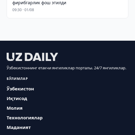
фирибгарлик фош этилди
09:30 · 01/08
Ўзбекистоннинг етакчи янгиликлар порталы. 24/7 янгиликлар.
БЎЛИМЛАР
Ўзбекистон
Иқтисод
Молия
Технологиялар
Маданият