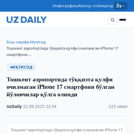
Инфографика
Махсус лойиҳалар
Ўз
Бош саҳифа
Иқтисод
›
›
Тошкент аэропортида тўққизта қулфи очилмаган iPhone 17
смартфони …
ИҚТИСОД
Тошкент аэропортида тўққизта қулфи
очилмаган iPhone 17 смартфони бўлган
йўловчилар қўлга олинди
UzDaily
·
22.09.2025
·
22:54
·
223 views
Тошкент аэропортида тўққизта қулфи очилмаган iPhone 17