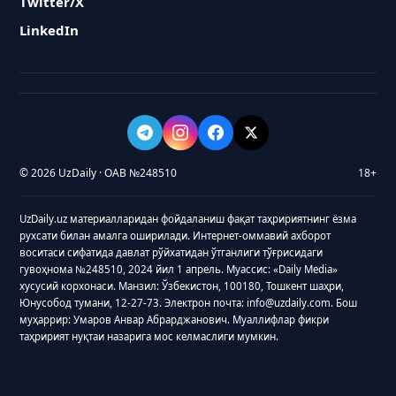
Twitter/X
LinkedIn
© 2026 UzDaily · ОАВ №248510
18+
UzDaily.uz материалларидан фойдаланиш фақат таҳририятнинг ёзма
рухсати билан амалга оширилади. Интернет-оммавий ахборот
воситаси сифатида давлат рўйхатидан ўтганлиги тўғрисидаги
гувоҳнома №248510, 2024 йил 1 апрель. Муассис: «Daily Media»
хусусий корхонаси. Манзил: Ўзбекистон, 100180, Тошкент шаҳри,
Юнусобод тумани, 12-27-73. Электрон почта: info@uzdaily.com. Бош
муҳаррир: Умаров Анвар Абрарджанович. Муаллифлар фикри
таҳририят нуқтаи назарига мос келмаслиги мумкин.