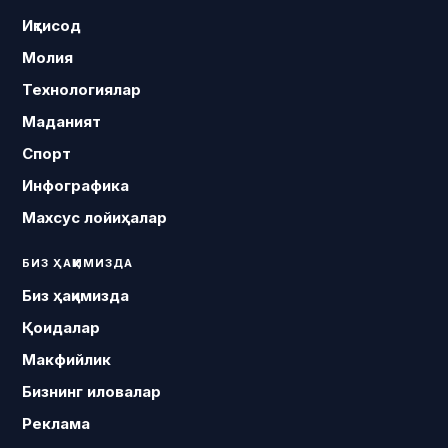
Иқтисод
Молия
Технологиялар
Маданият
Спорт
Инфографика
Махсус лойиҳалар
БИЗ ҲАҚИМИЗДА
Биз ҳақимизда
Қоидалар
Макфийлик
Бизнинг иловалар
Реклама