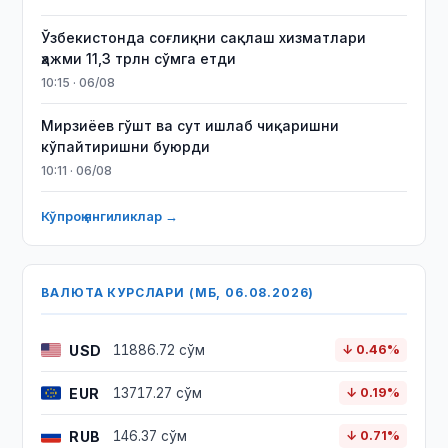
Ўзбекистонда соғлиқни сақлаш хизматлари
ҳажми 11,3 трлн сўмга етди
10:15 · 06/08
Мирзиёев гўшт ва сут ишлаб чиқаришни
кўпайтиришни буюрди
10:11 · 06/08
Кўпроқ янгиликлар →
ВАЛЮТА КУРСЛАРИ (МБ, 06.08.2026)
USD
11886.72 сўм
↓ 0.46%
EUR
13717.27 сўм
↓ 0.19%
RUB
146.37 сўм
↓ 0.71%