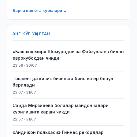
Барча валюта курслари →
ЭНГ КЎП ЎҚИЛГАН
«Башакшехир» Шомуродов ва Файзуллаев билан
еврокубокдан чиқди
23:59 · 30/07
Тошкентда кичик бизнесга бино ва ер бепул
берилади
23:07 · 31/07
Саида Мирзиёева болалар майдончалари
қурилишига қарши чиқди
22:57 · 31/07
«Андижон полькаси» Гиннес рекордлар