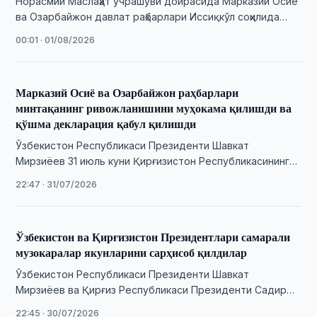
Норасмий Маслаҳат учрашуви доирасида Марказий Осиё
ва Озарбайжон давлат раҳбарлари Иссиқкўл соҳилида
янги беш юлдузли “Боку” меҳмонхонасининг тантанали
00:01 · 01/08/2026
очилиш маросимида …
Марказий Осиё ва Озарбайжон раҳбарлари
минтақанинг ривожланишини муҳокама қилишди ва
қўшма декларация қабул қилишди
Ўзбекистон Республикаси Президенти Шавкат
Мирзиёев 31 июль куни Қирғизистон Республикасининг
Чўлпонота шаҳрида бўлиб ўтган Марказий Осиё ва
22:47 · 31/07/2026
Озарбайжон давлат раҳбарларининг …
Ўзбекистон ва Қирғизистон Президентлари самарали
музокаралар якунларини сарҳисоб қилдилар
Ўзбекистон Республикаси Президенти Шавкат
Мирзиёев ва Қирғиз Республикаси Президенти Садир
Жапаров бўлиб ўтган музокаралар якунлари бўйича
22:45 · 30/07/2026