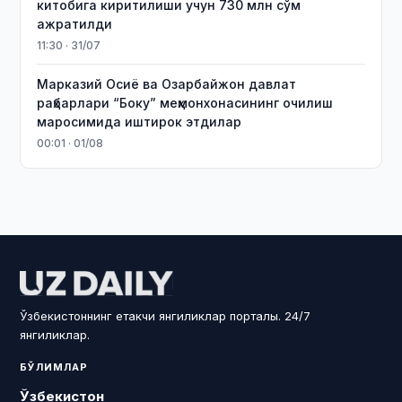
китобига киритилиши учун 730 млн сўм
ажратилди
11:30 · 31/07
Марказий Осиё ва Озарбайжон давлат
раҳбарлари “Боку” меҳмонхонасининг очилиш
маросимида иштирок этдилар
00:01 · 01/08
Ўзбекистоннинг етакчи янгиликлар порталы. 24/7
янгиликлар.
БЎЛИМЛАР
Ўзбекистон