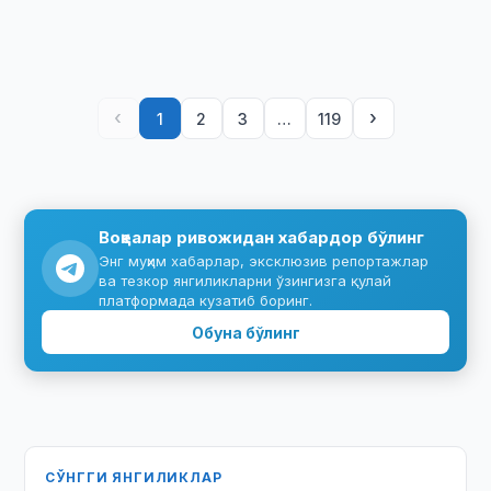
оммавий ахборот воситалари вакиллари …
‹
›
1
2
3
…
119
Воқеалар ривожидан хабардор бўлинг
Энг муҳим хабарлар, эксклюзив репортажлар
ва тезкор янгиликларни ўзингизга қулай
платформада кузатиб боринг.
Обуна бўлинг
СЎНГГИ ЯНГИЛИКЛАР