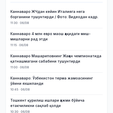
Каннаваро ЖЧдан кейин Италияга нега
борганини тушунтирди / Фото: Видеодан кадр.
11:30 · 06/08
Каннаваро 4 млн евро маош ҳақидаги миш-
мишларни рад этди
11:15 · 06/08
Каннаваро Машариповнинг Жаҳон чемпионатида
қатнашмагани сабабини тушунтирди
11:00 · 06/08
Каннаваро: Ўзбекистон терма жамоасининг
ўйини яхшиланди
10:45 · 06/08
Тошкент қурилиш ишлари ҳажми бўйича
етакчиликни сақлаб қолди
10:30 · 06/08