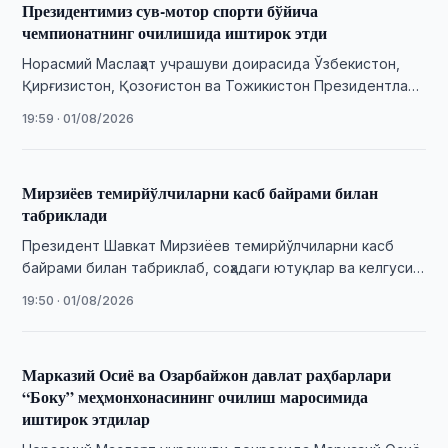
Президентимиз сув-мотор спорти бўйича
чемпионатнинг очилишида иштирок этди
Норасмий Маслаҳат учрашуви доирасида Ўзбекистон,
Қирғизистон, Қозоғистон ва Тожикистон Президентлари
Иссиқкўлда сув-мотор спорти бўйича Қирғизистон Гран-
19:59 · 01/08/2026
присининг тантанали очилиш маросимида иштирок …
Мирзиёев темирйўлчиларни касб байрами билан
табриклади
Президент Шавкат Мирзиёев темирйўлчиларни касб
байрами билан табриклаб, соҳадаги ютуқлар ва келгуси
инфратузилма лойиҳалари ҳақида сўз юритди.
19:50 · 01/08/2026
Марказий Осиё ва Озарбайжон давлат раҳбарлари
“Боку” меҳмонхонасининг очилиш маросимида
иштирок этдилар