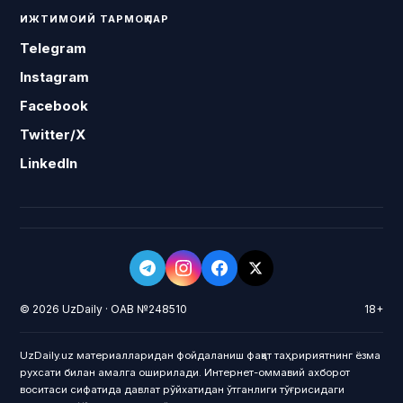
ИЖТИМОИЙ ТАРМОҚЛАР
Telegram
Instagram
Facebook
Twitter/X
LinkedIn
© 2026 UzDaily · ОАВ №248510
18+
UzDaily.uz материалларидан фойдаланиш фақат таҳририятнинг ёзма
рухсати билан амалга оширилади. Интернет-оммавий ахборот
воситаси сифатида давлат рўйхатидан ўтганлиги тўғрисидаги