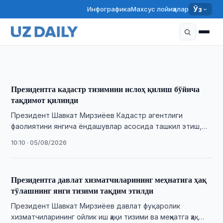
Инфографика
Махсус лойиҳалар
Ўз
Мирзиёев гўшт ва сут ишлаб чиқаришни
кўпайтиришни буюрди
10:11 · 06/08/2026
Президентга кадастр тизимини ислоҳ қилиш бўйича
тақдимот қилинди
Президент Шавкат Мирзиёев Кадастр агентлиги
фаолиятини янгича ёндашувлар асосида ташкил этиш,
аҳоли ва тадбиркорларга кўрсатилаётган хизматларни
10:10 · 05/08/2026
соддалаштириш бўйича таклифлар тақдимоти …
Президентга давлат хизматчиларининг меҳнатига ҳақ
тўлашнинг янги тизими тақдим этилди
Президент Шавкат Мирзиёев давлат фуқаролик
хизматчиларининг ойлик иш ҳақи тизими ва меҳнатга ҳақ