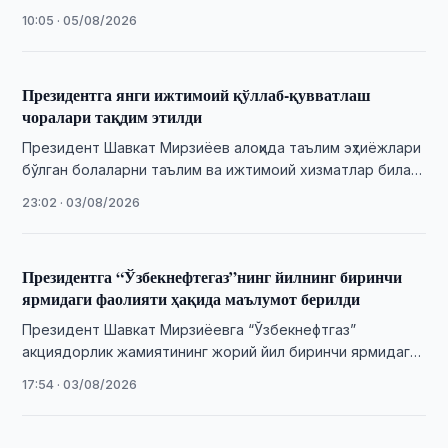
тўлаш шартларини мувофиқлаштириш бўйича таклифлар
10:05 · 05/08/2026
тақдимоти билан …
Президентга янги ижтимоий қўллаб-қувватлаш
чоралари тақдим этилди
Президент Шавкат Мирзиёев алоҳида таълим эҳтиёжлари
бўлган болаларни таълим ва ижтимоий хизматлар билан
қамраб олиш, муайян яшаш жойига эга бўлмаган …
23:02 · 03/08/2026
Президентга “Ўзбекнефтегаз”нинг йилнинг биринчи
ярмидаги фаолияти ҳақида маълумот берилди
Президент Шавкат Мирзиёевга “Ўзбекнефтгаз”
акциядорлик жамиятининг жорий йил биринчи ярмидаги
фаолияти ва йил якунига қадар устувор вазифалари
17:54 · 03/08/2026
юзасидан ҳисобот берилди.