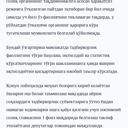
солиқ органининг тақдимномасига асосан ҳаракатсиз
режимга ўтказилган пайтдан эътиборан бир йил ичида
(амалда уч йил) ўз фаолиятини тикламаган тақдирда, у
рўйхатдан ўтказувчи органнинг қарорига кўра
тугатилиши мумкинлиги белгилаб қўйилмоқда.
Бундай ўзгартириш мамлакатда тадбиркорлик
фаоллигини тўғри баҳолаш, иқтисодий ва статистик
кўрсаткичларнинг тўғри шаклланишига ҳамда яширин
иқтисодиётни қисқартиришга ижобий таъсир кўрсатади.
Қонун лойиҳасида меҳнат бозорига кириб келаётган
ёшларни иш билан таъминлаш мақсадида айрим
соҳалардаги тадбиркорлик субъектларига ўттиз ёшдан
ошмаган ходимларни ишга қабул қилгани учун ижтимоий
солиқ ставкасини 1 фоиз миқдорида белгилаш таклиф
этилаётгани депутатлар томонидан маъқулланди.