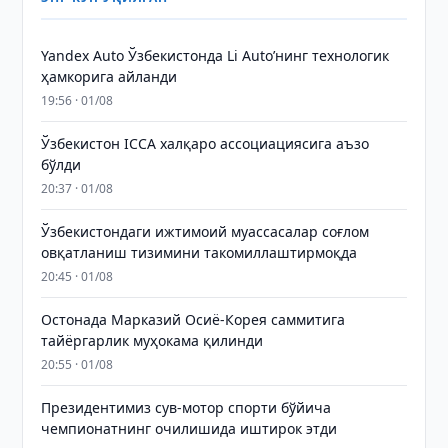
Yandex Auto Ўзбекистонда Li Auto’нинг технологик
ҳамкорига айланди
19:56 · 01/08
Ўзбекистон ICCA халқаро ассоциациясига аъзо
бўлди
20:37 · 01/08
Ўзбекистондаги ижтимоий муассасалар соғлом
овқатланиш тизимини такомиллаштирмоқда
20:45 · 01/08
Остонада Марказий Осиё-Корея саммитига
тайёргарлик муҳокама қилинди
20:55 · 01/08
Президентимиз сув-мотор спорти бўйича
чемпионатнинг очилишида иштирок этди