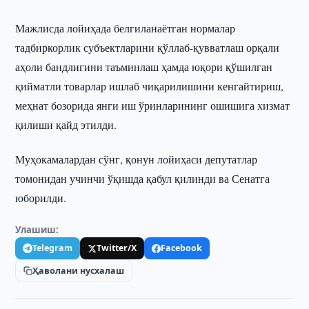
Мажлисда лойиҳада белгиланаётган нормалар
тадбиркорлик субъектларини қўллаб-қувватлаш орқали
аҳоли бандлигини таъминлаш ҳамда юқори қўшилган
қийматли товарлар ишлаб чиқарилишини кенгайтириш,
меҳнат бозорида янги иш ўринларининг ошишига хизмат
қилиши қайд этилди.
Муҳокамалардан сўнг, қонун лойиҳаси депутатлар
томонидан учинчи ўқишда қабул қилинди ва Сенатга
юборилди.
Улашиш:
Telegram
Twitter/X
Facebook
Ҳаволани нусхалаш