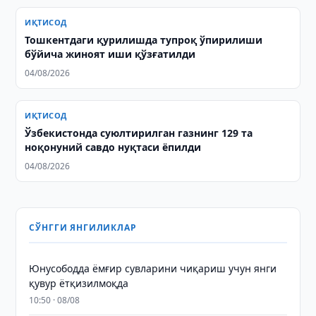
ИҚТИСОД
Тошкентдаги қурилишда тупроқ ўпирилиши
бўйича жиноят иши қўзғатилди
04/08/2026
ИҚТИСОД
Ўзбекистонда суюлтирилган газнинг 129 та
ноқонуний савдо нуқтаси ёпилди
04/08/2026
СЎНГГИ ЯНГИЛИКЛАР
Юнусободда ёмғир сувларини чиқариш учун янги
қувур ётқизилмоқда
10:50 · 08/08