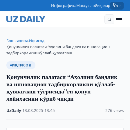
Инфографика
Махсус лойиҳалар
Ўз
Бош саҳифа
Иқтисод
›
›
Қонунчилик палатаси “Аҳолини бандлик ва инновацион
тадбиркорликни қўллаб-қувватлаш …
ИҚТИСОД
Қонунчилик палатаси “Аҳолини бандлик
ва инновацион тадбиркорликни қўллаб-
қувватлаш тўғрисида”ги қонун
лойиҳасини кўриб чиқди
UzDaily
·
13.08.2025
·
13:45
·
276 views