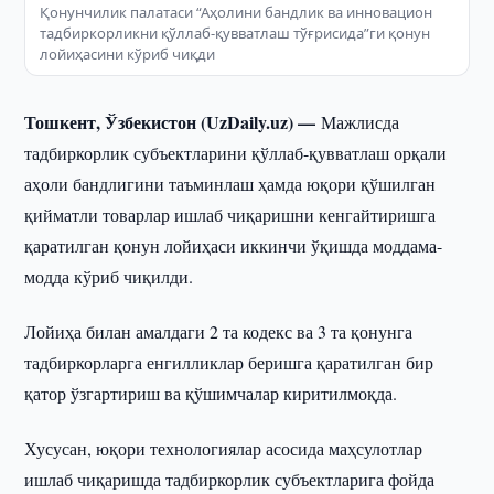
Қонунчилик палатаси “Аҳолини бандлик ва инновацион
тадбиркорликни қўллаб-қувватлаш тўғрисида”ги қонун
лойиҳасини кўриб чиқди
Тошкент, Ўзбекистон (UzDaily.uz) —
Мажлисда
тадбиркорлик субъектларини қўллаб-қувватлаш орқали
аҳоли бандлигини таъминлаш ҳамда юқори қўшилган
қийматли товарлар ишлаб чиқаришни кенгайтиришга
қаратилган қонун лойиҳаси иккинчи ўқишда моддама-
модда кўриб чиқилди.
Лойиҳа билан амалдаги 2 та кодекс ва 3 та қонунга
тадбиркорларга енгилликлар беришга қаратилган бир
қатор ўзгартириш ва қўшимчалар киритилмоқда.
Хусусан, юқори технологиялар асосида маҳсулотлар
ишлаб чиқаришда тадбиркорлик субъектларига фойда