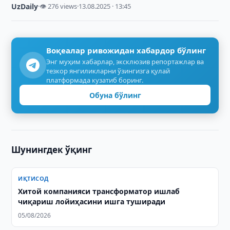
UzDaily
·
👁 276 views
·
13.08.2025 · 13:45
Воқеалар ривожидан хабардор бўлинг
Энг муҳим хабарлар, эксклюзив репортажлар ва
тезкор янгиликларни ўзингизга қулай
платформада кузатиб боринг.
Обуна бўлинг
Шунингдек ўқинг
ИҚТИСОД
Хитой компанияси трансформатор ишлаб
чиқариш лойиҳасини ишга туширади
05/08/2026