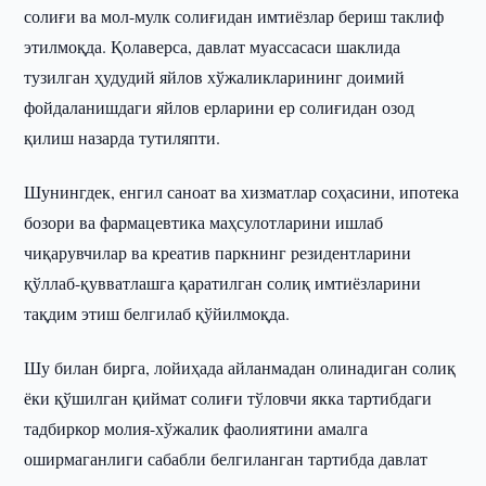
солиғи ва мол-мулк солиғидан имтиёзлар бериш таклиф
этилмоқда. Қолаверса, давлат муассасаси шаклида
тузилган ҳудудий яйлов хўжаликларининг доимий
фойдаланишдаги яйлов ерларини ер солиғидан озод
қилиш назарда тутиляпти.
Шунингдек, енгил саноат ва хизматлар соҳасини, ипотека
бозори ва фармацевтика маҳсулотларини ишлаб
чиқарувчилар ва креатив паркнинг резидентларини
қўллаб-қувватлашга қаратилган солиқ имтиёзларини
тақдим этиш белгилаб қўйилмоқда.
Шу билан бирга, лойиҳада айланмадан олинадиган солиқ
ёки қўшилган қиймат солиғи тўловчи якка тартибдаги
тадбиркор молия-хўжалик фаолиятини амалга
оширмаганлиги сабабли белгиланган тартибда давлат