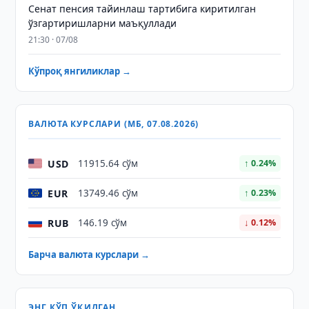
Сенат пенсия тайинлаш тартибига киритилган
ўзгартиришларни маъқуллади
21:30 · 07/08
Кўпроқ янгиликлар →
ВАЛЮТА КУРСЛАРИ (МБ, 07.08.2026)
USD
11915.64 сўм
↑ 0.24%
EUR
13749.46 сўм
↑ 0.23%
RUB
146.19 сўм
↓ 0.12%
Барча валюта курслари →
ЭНГ КЎП ЎҚИЛГАН