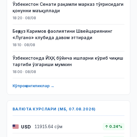
Ўзбекистон Сенати рақамли марказ тўғрисидаги
қонунни маъқуллади
18:20 · 08/08
Беҳруз Каримов фаолиятини Швейцариянинг
«Лугано» клубида давом эттиради
18:10 · 08/08
Ўзбекистонда ЙҲҚ бўйича ишларни кўриб чиқиш
тартиби ўзгариши мумкин
18:00 · 08/08
Кўпроқ янгиликлар →
ВАЛЮТА КУРСЛАРИ (МБ, 07.08.2026)
USD
11915.64 сўм
↑ 0.24%