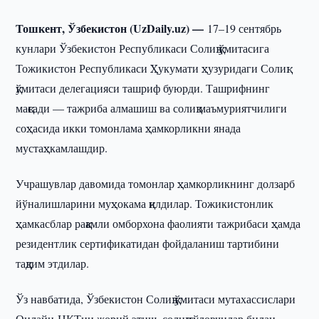
Тошкент, Ўзбекистон (UzDaily.uz) —
17–19 сентябрь
кунлари Ўзбекистон Республикаси Солиқ қўмитасига
Тожикистон Республикаси Ҳукумати ҳузуридаги Солиқ
қўмитаси делегацияси ташриф буюрди. Ташрифнинг
мақсади — тажриба алмашиш ва солиқ маъмуриятчилиги
соҳасида икки томонлама ҳамкорликни янада
мустаҳкамлашдир.
Учрашувлар давомида томонлар ҳамкорликнинг долзарб
йўналишларини муҳокама қилдилар. Тожикистонлик
ҳамкасблар рақамли омборхона фаолияти тажрибаси ҳамда
резидентлик сертификатидан фойдаланиш тартибини
тақдим этдилар.
Ўз навбатида, Ўзбекистон Солиқ қўмитаси мутахассислари
Онлайн-НКТни жорий этиш, солиқ тўловчилар билан