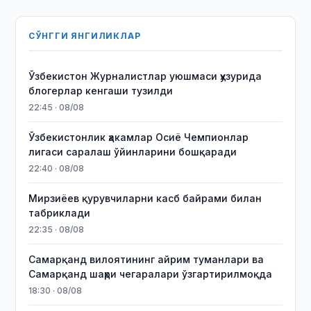
СЎНГГИ ЯНГИЛИКЛАР
Ўзбекистон Журналистлар уюшмаси ҳузурида
блогерлар кенгаши тузилди
22:45 · 08/08
Ўзбекистонлик ҳакамлар Осиё Чемпионлар
лигаси саралаш ўйинларини бошқаради
22:40 · 08/08
Мирзиёев қурувчиларни касб байрами билан
табриклади
22:35 · 08/08
Самарқанд вилоятининг айрим туманлари ва
Самарқанд шаҳри чегаралари ўзгартирилмоқда
18:30 · 08/08