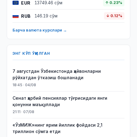
EUR
13749.46 сўм
↑ 0.23%
RUB
146.19 сўм
↓ 0.12%
Барча валюта курслари →
ЭНГ КЎП ЎҚИЛГАН
7 августдан Ўзбекистонда ҳайвонларни
рўйхатдан ўтказиш бошланади
18:45 · 04/08
Сенат ҳарбий пенсиялар тўғрисидаги янги
қонунни маъқуллади
21:11 · 07/08
«ЎзМИЖ»нинг ярим йиллик фойдаси 2,1
триллион сўмга етди