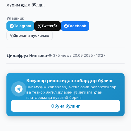
муҳим қадам бўлди.
Улашиш:
Telegram
Twitter/X
Facebook
Ҳаволани нусхалаш
Дилафруз Ниязова
·
👁 375 views
·
20.09.2025 · 13:27
Воқеалар ривожидан хабардор бўлинг
Энг муҳим хабарлар, эксклюзив репортажлар
ва тезкор янгиликларни ўзингизга қулай
платформада кузатиб боринг.
Обуна бўлинг