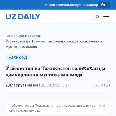
Инфографика
Махсус лойиҳалар
Ўз
Бош саҳифа
Иқтисод
›
›
Ўзбекистон ва Тожикистон солиқ соҳасида ҳамкорликни
мустаҳкамламоқда
ИҚТИСОД
Ўзбекистон ва Тожикистон солиқ соҳасида
ҳамкорликни мустаҳкамламоқда
Дилафруз Ниязова
·
20.09.2025
·
13:27
·
375 views
Ўзбекистон ва Тожикистон солиқ соҳасида ҳамкорликни
мустаҳкамламоқда