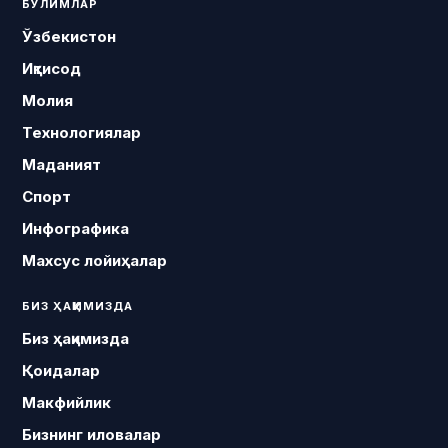
БЎЛИМЛАР
Ўзбекистон
Иқтисод
Молия
Технологиялар
Маданият
Спорт
Инфографика
Махсус лойиҳалар
БИЗ ҲАҚИМИЗДА
Биз ҳақимизда
Қоидалар
Макфийлик
Бизнинг иловалар