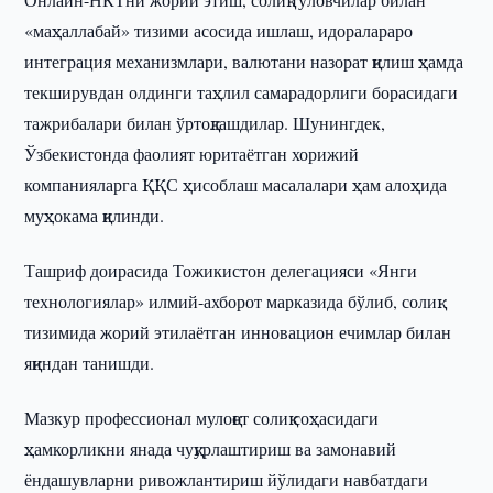
«маҳаллабай» тизими асосида ишлаш, идоралараро
интеграция механизмлари, валютани назорат қилиш ҳамда
текширувдан олдинги таҳлил самарадорлиги борасидаги
тажрибалари билан ўртоқлашдилар. Шунингдек,
Ўзбекистонда фаолият юритаётган хорижий
компанияларга ҚҚС ҳисоблаш масалалари ҳам алоҳида
муҳокама қилинди.
Ташриф доирасида Тожикистон делегацияси «Янги
технологиялар» илмий-ахборот марказида бўлиб, солиқ
тизимида жорий этилаётган инновацион ечимлар билан
яқиндан танишди.
Мазкур профессионал мулоқот солиқ соҳасидаги
ҳамкорликни янада чуқурлаштириш ва замонавий
ёндашувларни ривожлантириш йўлидаги навбатдаги