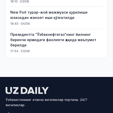
18:10 · 03/08
New Port турар-жой мажмуаси қурилиши
юзасидан жиноят иши қўзғатилди
18:40 · 04/08
Президентга “Ўзбекнефтегаз”нинг йилнинг
биринчи ярмидаги фаолияти ҳақида маълумот
берилди
17:54 · 03/08
Ўзбекистоннинг етакчи янгиликлар порталы. 24/7
янгиликлар.