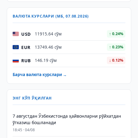
ВАЛЮТА КУРСЛАРИ (МБ, 07.08.2026)
USD
11915.64 сўм
↑ 0.24%
EUR
13749.46 сўм
↑ 0.23%
RUB
146.19 сўм
↓ 0.12%
Барча валюта курслари →
ЭНГ КЎП ЎҚИЛГАН
7 августдан Ўзбекистонда ҳайвонларни рўйхатдан
ўтказиш бошланади
18:45 · 04/08