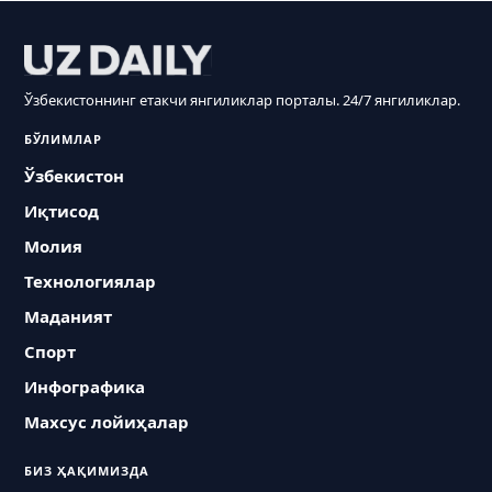
Ўзбекистоннинг етакчи янгиликлар порталы. 24/7 янгиликлар.
БЎЛИМЛАР
Ўзбекистон
Иқтисод
Молия
Технологиялар
Маданият
Спорт
Инфографика
Махсус лойиҳалар
БИЗ ҲАҚИМИЗДА