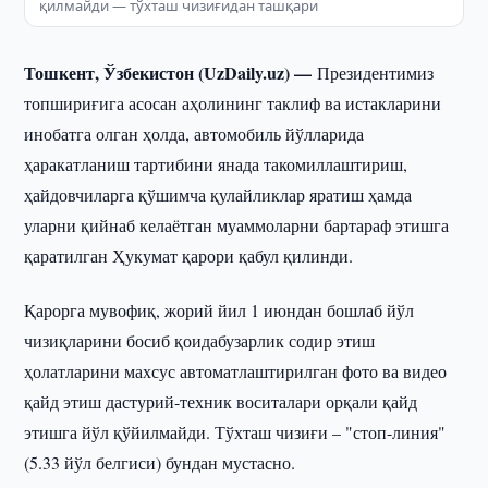
қилмайди — тўхташ чизиғидан ташқари
Тошкент, Ўзбекистон (UzDaily.uz) —
Президентимиз
топшириғига асосан аҳолининг таклиф ва истакларини
инобатга олган ҳолда, автомобиль йўлларида
ҳаракатланиш тартибини янада такомиллаштириш,
ҳайдовчиларга қўшимча қулайликлар яратиш ҳамда
уларни қийнаб келаётган муаммоларни бартараф этишга
қаратилган Ҳукумат қарори қабул қилинди.
Қарорга мувофиқ, жорий йил 1 июндан бошлаб йўл
чизиқларини босиб қоидабузарлик содир этиш
ҳолатларини махсус автоматлаштирилган фото ва видео
қайд этиш дастурий-техник воситалари орқали қайд
этишга йўл қўйилмайди. Тўхташ чизиғи – "стоп-линия"
(5.33 йўл белгиси) бундан мустасно.