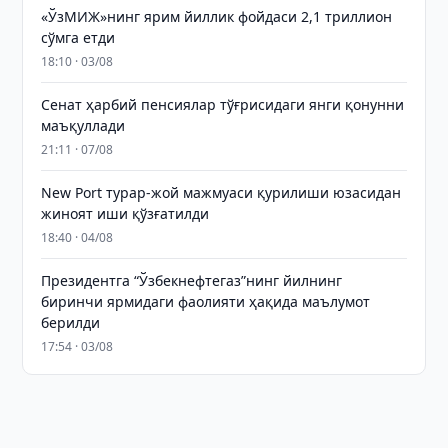
«ЎзМИЖ»нинг ярим йиллик фойдаси 2,1 триллион
сўмга етди
18:10 · 03/08
Сенат ҳарбий пенсиялар тўғрисидаги янги қонунни
маъқуллади
21:11 · 07/08
New Port турар-жой мажмуаси қурилиши юзасидан
жиноят иши қўзғатилди
18:40 · 04/08
Президентга “Ўзбекнефтегаз”нинг йилнинг
биринчи ярмидаги фаолияти ҳақида маълумот
берилди
17:54 · 03/08