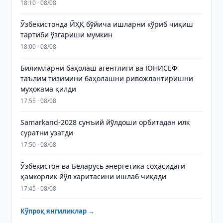
18:10 · 08/08
Ўзбекистонда ЙҲҚ бўйича ишларни кўриб чиқиш
тартиби ўзгариши мумкин
18:00 · 08/08
Билимларни баҳолаш агентлиги ва ЮНИСЕФ
таълим тизимини баҳолашни ривожлантиришни
муҳокама қилди
17:55 · 08/08
Samarkand-2028 сунъий йўлдоши орбитадан илк
суратни узатди
17:50 · 08/08
Ўзбекистон ва Беларусь энергетика соҳасидаги
ҳамкорлик йўл харитасини ишлаб чиқади
17:45 · 08/08
Кўпроқ янгиликлар →