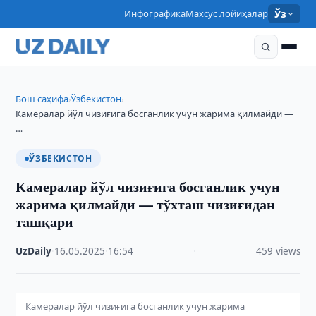
Инфографика
Махсус лойиҳалар
Ўз
Бош саҳифа
Ўзбекистон
›
›
Камералар йўл чизиғига босганлик учун жарима қилмайди —
…
ЎЗБЕКИСТОН
Камералар йўл чизиғига босганлик учун
жарима қилмайди — тўхташ чизиғидан
ташқари
UzDaily
·
16.05.2025
·
16:54
·
459 views
Камералар йўл чизиғига босганлик учун жарима