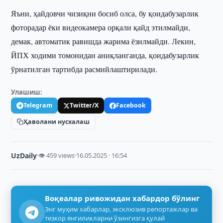
Яъни, ҳайдовчи чизиқни босиб олса, бу қоидабузарлик
фоторадар ёки видеокамера орқали қайд этилмайди,
демак, автоматик равишда жарима ёзилмайди. Лекин,
ЙПХ ходими томонидан аниқланганда, қоидабузарлик
ўрнатилган тартибда расмийлаштирилади.
Улашиш:
Telegram
Twitter/X
Facebook
Ҳаволани нусхалаш
UzDaily
·
👁 459 views
·
16.05.2025 · 16:54
Воқеалар ривожидан хабардор бўлинг
Энг муҳим хабарлар, эксклюзив репортажлар ва
тезкор янгиликларни ўзингизга қулай