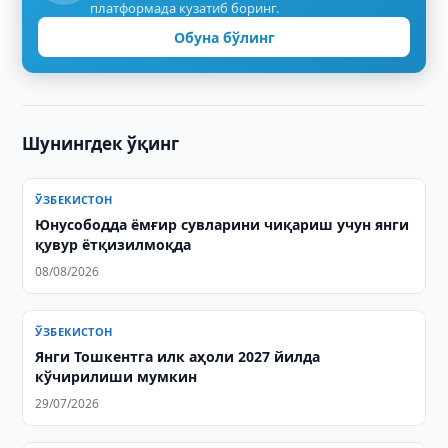
платформада кузатиб боринг.
Обуна бўлинг
Шунингдек ўқинг
ЎЗБЕКИСТОН
Юнусободда ёмғир сувларини чиқариш учун янги
қувур ётқизилмоқда
08/08/2026
ЎЗБЕКИСТОН
Янги Тошкентга илк аҳоли 2027 йилда
кўчирилиши мумкин
29/07/2026