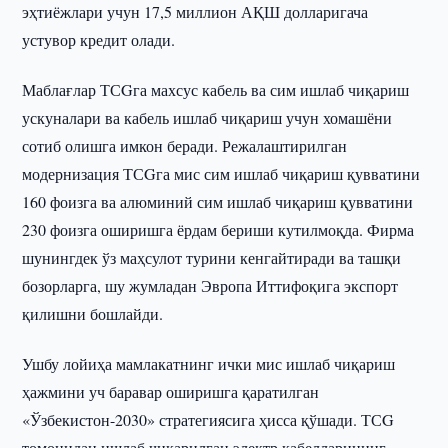
эҳтиёжлари учун 17,5 миллион АҚШ долларигача
устувор кредит олади.
Маблағлар ТСGга махсус кабель ва сим ишлаб чиқариш
ускуналари ва кабель ишлаб чиқариш учун хомашёни
сотиб олишга имкон беради. Режалаштирилган
модернизация ТСGга мис сим ишлаб чиқариш қувватини
160 фоизга ва алюминий сим ишлаб чиқариш қувватини
230 фоизга оширишга ёрдам бериши кутилмоқда. Фирма
шунингдек ўз маҳсулот турини кенгайтиради ва ташқи
бозорларга, шу жумладан Эвропа Иттифоқига экспорт
қилишни бошлайди.
Ушбу лойиҳа мамлакатнинг ички мис ишлаб чиқариш
ҳажмини уч баравар оширишга қаратилган
«Ўзбекистон-2030» стратегиясига ҳисса қўшади. ТСG
томонидан ишлаб чиқарилган электр кабелларининг