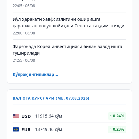
22:05 · 06/08
Йўл ҳаракати хавфсизлигини оширишга
қаратилган қонун лойиҳаси Сенатга тақдим этилди
22:00 · 06/08
Фарғонада Корея инвестицияси билан завод ишга
туширилади
21:55 · 06/08
Кўпроқ янгиликлар →
ВАЛЮТА КУРСЛАРИ (МБ, 07.08.2026)
USD
11915.64 сўм
↑ 0.24%
EUR
13749.46 сўм
↑ 0.23%