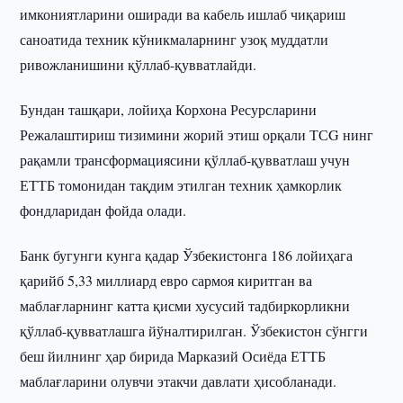
имкониятларини оширади ва кабель ишлаб чиқариш
саноатида техник кўникмаларнинг узоқ муддатли
ривожланишини қўллаб-қувватлайди.
Бундан ташқари, лойиҳа Корхона Ресурсларини
Режалаштириш тизимини жорий этиш орқали ТСG нинг
рақамли трансформациясини қўллаб-қувватлаш учун
ЕТТБ томонидан тақдим этилган техник ҳамкорлик
фондларидан фойда олади.
Банк бугунги кунга қадар Ўзбекистонга 186 лойиҳага
қарийб 5,33 миллиард евро сармоя киритган ва
маблағларнинг катта қисми хусусий тадбиркорликни
қўллаб-қувватлашга йўналтирилган. Ўзбекистон сўнгги
беш йилнинг ҳар бирида Марказий Осиёда ЕТТБ
маблағларини олувчи этакчи давлати ҳисобланади.