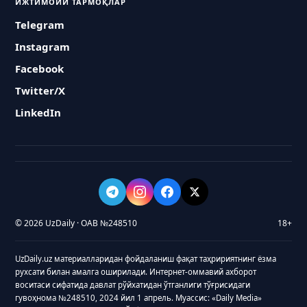
ИЖТИМОИЙ ТАРМОҚЛАР
Telegram
Instagram
Facebook
Twitter/X
LinkedIn
© 2026 UzDaily · ОАВ №248510
18+
UzDaily.uz материалларидан фойдаланиш фақат таҳририятнинг ёзма
рухсати билан амалга оширилади. Интернет-оммавий ахборот
воситаси сифатида давлат рўйхатидан ўтганлиги тўғрисидаги
гувоҳнома №248510, 2024 йил 1 апрель. Муассис: «Daily Media»