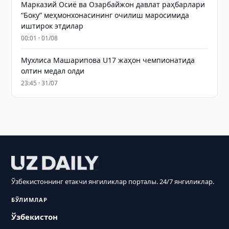
Марказий Осиё ва Озарбайжон давлат раҳбарлари
“Боку” меҳмонхонасининг очилиш маросимида
иштирок этдилар
00:01 · 01/08
Мухлиса Машарипова U17 жаҳон чемпионатида
олтин медал олди
23:45 · 31/07
Ўзбекистоннинг етакчи янгиликлар порталы. 24/7 янгиликлар.
БЎЛИМЛАР
Ўзбекистон