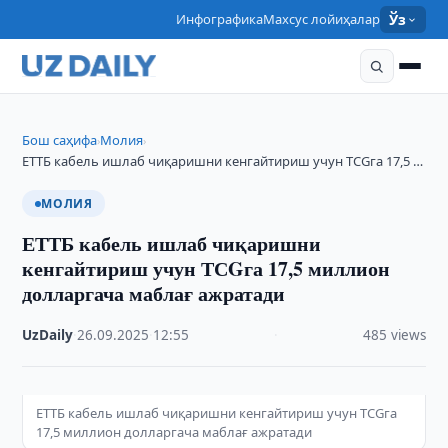
Инфографика
Махсус лойиҳалар
Ўз
Бош саҳифа
Молия
›
›
ЕТТБ кабель ишлаб чиқаришни кенгайтириш учун ТСGга 17,5 …
МОЛИЯ
ЕТТБ кабель ишлаб чиқаришни
кенгайтириш учун ТСGга 17,5 миллион
долларгача маблағ ажратади
UzDaily
·
26.09.2025
·
12:55
·
485 views
ЕТТБ кабель ишлаб чиқаришни кенгайтириш учун ТСGга
17,5 миллион долларгача маблағ ажратади