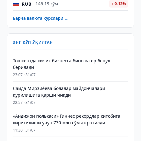
RUB
146.19 сўм
↓ 0.12%
Барча валюта курслари →
ЭНГ КЎП ЎҚИЛГАН
Тошкентда кичик бизнесга бино ва ер бепул
берилади
23:07 · 31/07
Саида Мирзиёева болалар майдончалари
қурилишига қарши чиқди
22:57 · 31/07
«Андижон полькаси» Гиннес рекордлар китобига
киритилиши учун 730 млн сўм ажратилди
11:30 · 31/07