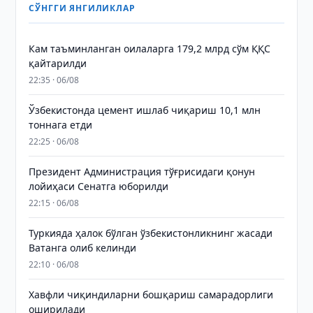
СЎНГГИ ЯНГИЛИКЛАР
Кам таъминланган оилаларга 179,2 млрд сўм ҚҚС
қайтарилди
22:35 · 06/08
Ўзбекистонда цемент ишлаб чиқариш 10,1 млн
тоннага етди
22:25 · 06/08
Президент Администрация тўғрисидаги қонун
лойиҳаси Сенатга юборилди
22:15 · 06/08
Туркияда ҳалок бўлган ўзбекистонликнинг жасади
Ватанга олиб келинди
22:10 · 06/08
Хавфли чиқиндиларни бошқариш самарадорлиги
оширилади