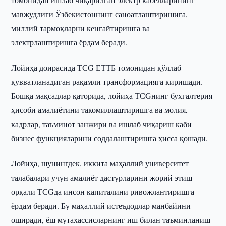
мавжудлиги Ўзбекистоннинг саноатлаштиришига,
миллий тармоқларни кенгайтиришга ва
электрлаштиришга ёрдам беради.
Лойиҳа доирасида ТСG ЕТТБ томонидан қўллаб-
қувватланадиган рақамли трансформацияга киришади.
Бошқа мақсадлар қаторида, лойиҳа ТСGнинг бухгалтерия
ҳисоби амалиётини такомиллаштиришга ва молия,
кадрлар, таъминот занжири ва ишлаб чиқариш каби
бизнес функцияларини соддалаштиришга ҳисса қошади.
Лойиҳа, шунингдек, иккита маҳаллий университет
талабалари учун амалиёт дастурларини жорий этиш
орқали ТСGда инсон капиталини ривожлантиришга
ёрдам беради. Бу маҳаллий истеъдодлар манбайини
оширади, ёш мутахассисларнинг иш билан таъминланиш