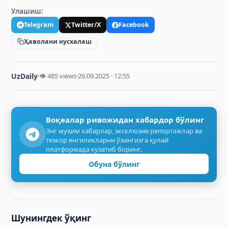
Улашиш:
Telegram
Twitter/X
Facebook
Ҳаволани нусхалаш
UzDaily
·
👁 485 views
·
26.09.2025 · 12:55
Воқеалар ривожидан хабардор бўлинг
Энг муҳим хабарлар, эксклюзив репортажлар ва
тезкор янгиликларни ўзингизга қулай
платформада кузатиб боринг.
Обуна бўлинг
Шунингдек ўқинг