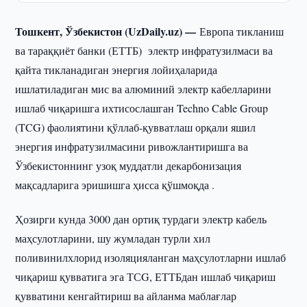
Тошкент, Ўзбекистон (UzDaily.uz) —
Европа тикланиш
ва тараққиёт банки (ЕТТБ) электр инфратузилмаси ва
қайта тикланадиган энергия лойиҳаларида
ишлатиладиган мис ва алюминий электр кабелларини
ишлаб чиқаришга ихтисослашган Techno Cable Group
(TCG) фаолиятини қўллаб-қувватлаш орқали яшил
энергия инфратузилмасини ривожлантиришга ва
Ўзбекистоннинг узоқ муддатли декарбонизация
мақсадларига эришишга ҳисса қўшмоқда .
Ҳозирги кунда 3000 дан ортиқ турдаги электр кабель
маҳсулотларини, шу жумладан турли хил
поливинилхлорид изоляцияланган маҳсулотларни ишлаб
чиқариш қувватига эга ТСG, ЕТТБдан ишлаб чиқариш
қувватини кенгайтириш ва айланма маблағлар