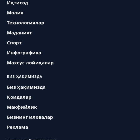
Иқтисод
Молия
Технологиялар
Маданият
Спорт
Инфографика
Махсус лойиҳалар
БИЗ ҲАҚИМИЗДА
Биз ҳақимизда
Қоидалар
Макфийлик
Бизнинг иловалар
Реклама