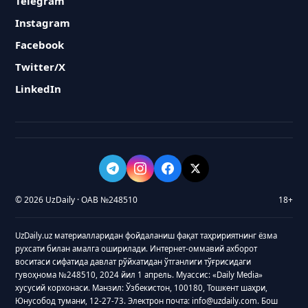
Telegram
Instagram
Facebook
Twitter/X
LinkedIn
© 2026 UzDaily · ОАВ №248510
18+
UzDaily.uz материалларидан фойдаланиш фақат таҳририятнинг ёзма
рухсати билан амалга оширилади. Интернет-оммавий ахборот
воситаси сифатида давлат рўйхатидан ўтганлиги тўғрисидаги
гувоҳнома №248510, 2024 йил 1 апрель. Муассис: «Daily Media»
хусусий корхонаси. Манзил: Ўзбекистон, 100180, Тошкент шаҳри,
Юнусобод тумани, 12-27-73. Электрон почта: info@uzdaily.com. Бош