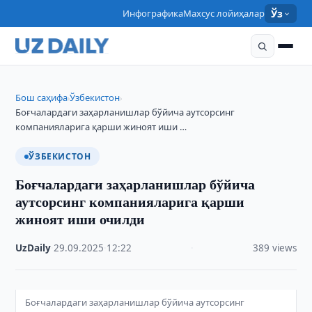
Инфографика
Махсус лойиҳалар
Ўз
Бош саҳифа
Ўзбекистон
›
›
Боғчалардаги заҳарланишлар бўйича аутсорсинг
компанияларига қарши жиноят иши …
ЎЗБЕКИСТОН
Боғчалардаги заҳарланишлар бўйича
аутсорсинг компанияларига қарши
жиноят иши очилди
UzDaily
·
29.09.2025
·
12:22
·
389 views
Боғчалардаги заҳарланишлар бўйича аутсорсинг