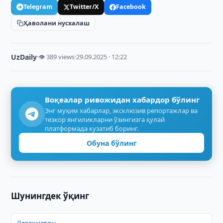
Telegram
Twitter/X
Facebook
Ҳаволани нусхалаш
UzDaily
·
👁 389 views
·
29.09.2025 · 12:22
Воқеалар ривожидан хабардор бўлинг
Энг муҳим хабарлар, эксклюзив репортажлар ва
тезкор янгиликларни ўзингизга қулай
платформада кузатиб боринг.
Обуна бўлинг
Шунингдек ўқинг