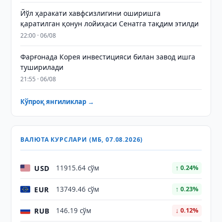
Йўл ҳаракати хавфсизлигини оширишга
қаратилган қонун лойиҳаси Сенатга тақдим этилди
22:00 · 06/08
Фарғонада Корея инвестицияси билан завод ишга
туширилади
21:55 · 06/08
Кўпроқ янгиликлар →
ВАЛЮТА КУРСЛАРИ (МБ, 07.08.2026)
USD
11915.64 сўм
↑ 0.24%
EUR
13749.46 сўм
↑ 0.23%
RUB
146.19 сўм
↓ 0.12%