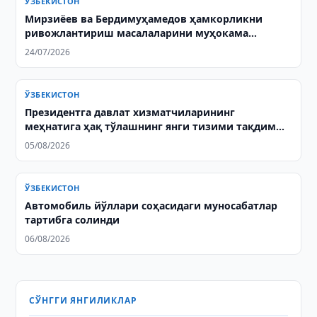
ЎЗБЕКИСТОН
Мирзиёев ва Бердимуҳамедов ҳамкорликни
ривожлантириш масалаларини муҳокама
қилишди
24/07/2026
ЎЗБЕКИСТОН
Президентга давлат хизматчиларининг
меҳнатига ҳақ тўлашнинг янги тизими тақдим
этилди
05/08/2026
ЎЗБЕКИСТОН
Автомобиль йўллари соҳасидаги муносабатлар
тартибга солинди
06/08/2026
СЎНГГИ ЯНГИЛИКЛАР