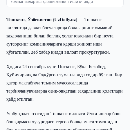
компанияларига қарши жиноят иши очилди
Тошкент, Ўзбекистон (UzDaily.uz) —
Тошкент
вилоятида давлат боғчаларида болаларнинг оммавий
заҳарланиши билан боғлиқ ҳолат юзасидан бир нечта
аутсорсинг компанияларига қарши жиноят иши
қўзғатилди, деб хабар қилди вилоят прокуратураси.
Ҳодиса 24 сентябрь куни Пискент, Бўка, Бекобод,
Қуйичирчиқ ва Оққўрғон туманларида содир бўлган. Бир
қатор мактабгача таълим муассасаларида
тарбияланувчиларда озиқ-овқатдан заҳарланиш ҳолатлари
қайд этилган.
Ушбу ҳолат юзасидан Тошкент вилояти Ички ишлар бош
бошқармаси ҳузуридаги тергов бошқармаси томонидан
бир нечта аутсорсинг хизматини кўрсатувчи хусусий