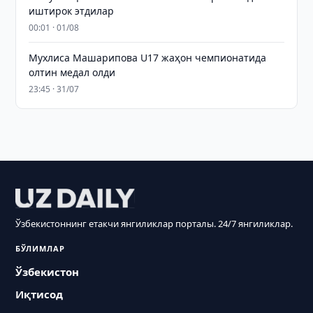
иштирок этдилар
00:01 · 01/08
Мухлиса Машарипова U17 жаҳон чемпионатида
олтин медал олди
23:45 · 31/07
Ўзбекистоннинг етакчи янгиликлар порталы. 24/7 янгиликлар.
БЎЛИМЛАР
Ўзбекистон
Иқтисод