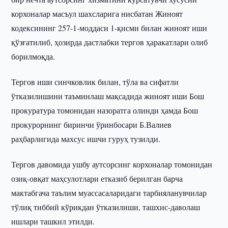
корхоналар масъул шахсларига нисбатан Жиноят
кодексининг 257-1-моддаси 1-қисми билан жиноят иши
қўзғатилиб, ҳозирда дастлабки тергов ҳаракатлари олиб
борилмоқда.
Тергов иши синчковлик билан, тўла ва сифатли
ўтказилишини таъминлаш мақсадида жиноят иши Бош
прокуратура томонидан назоратга олинди ҳамда Бош
прокурорнинг биринчи ўринбосари Б.Валиев
раҳбарлигида махсус ишчи гуруҳ тузилди.
Тергов давомида ушбу аутсорсинг корхоналар томонидан
озиқ-овқат маҳсулотлари етказиб берилган барча
мактабгача таълим муассасаларидаги тарбияланувчилар
тўлиқ тиббий кўрикдан ўтказилиши, ташхис-даволаш
ишлари ташкил этилди.