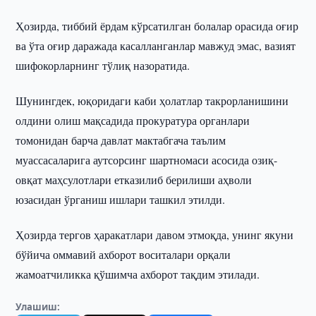
Ҳозирда, тиббий ёрдам кўрсатилган болалар орасида оғир
ва ўта оғир даражада касалланганлар мавжуд эмас, вазият
шифокорларнинг тўлиқ назоратида.
Шунингдек, юқоридаги каби ҳолатлар такрорланишини
олдини олиш мақсадида прокуратура органлари
томонидан барча давлат мактабгача таълим
муассасаларига аутсорсинг шартномаси асосида озиқ-
овқат маҳсулотлари етказилиб берилиши аҳволи
юзасидан ўрганиш ишлари ташкил этилди.
Ҳозирда тергов ҳаракатлари давом этмоқда, унинг якуни
бўйича оммавий ахборот воситалари орқали
жамоатчиликка қўшимча ахборот тақдим этилади.
Улашиш: