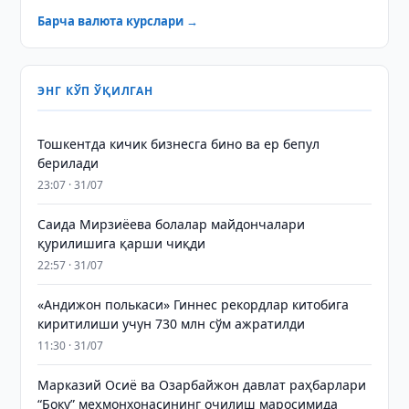
Барча валюта курслари →
ЭНГ КЎП ЎҚИЛГАН
Тошкентда кичик бизнесга бино ва ер бепул
берилади
23:07 · 31/07
Саида Мирзиёева болалар майдончалари
қурилишига қарши чиқди
22:57 · 31/07
«Андижон полькаси» Гиннес рекордлар китобига
киритилиши учун 730 млн сўм ажратилди
11:30 · 31/07
Марказий Осиё ва Озарбайжон давлат раҳбарлари
“Боку” меҳмонхонасининг очилиш маросимида