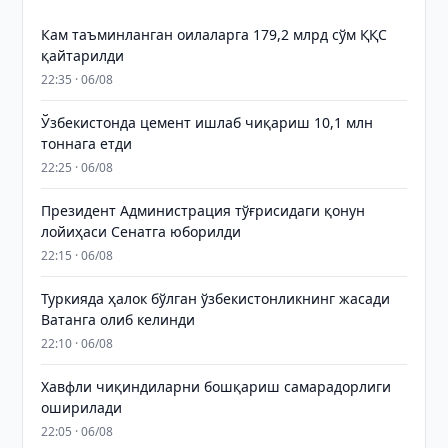
Кам таъминланган оилаларга 179,2 млрд сўм ҚҚС
қайтарилди
22:35 · 06/08
Ўзбекистонда цемент ишлаб чиқариш 10,1 млн
тоннага етди
22:25 · 06/08
Президент Администрация тўғрисидаги қонун
лойиҳаси Сенатга юборилди
22:15 · 06/08
Туркияда ҳалок бўлган ўзбекистонликнинг жасади
Ватанга олиб келинди
22:10 · 06/08
Хавфли чиқиндиларни бошқариш самарадорлиги
оширилади
22:05 · 06/08