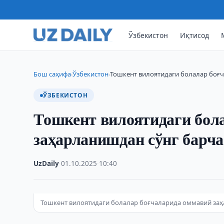
Ўзбекистон
Иқтисод
Бош саҳифа
Ўзбекистон
Тошкент вилоятидаги болалар боғ
›
›
ЎЗБЕКИСТОН
Тошкент вилоятидаги бол
заҳарланишдан сўнг барча
UzDaily
·
01.10.2025
·
10:40
Тошкент вилоятидаги болалар боғчаларида оммавий заҳ