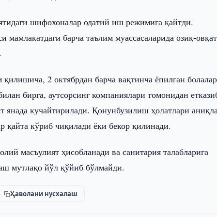
ятидаги шифохоналар одатий иш режимига қайтди.
 мамлакатдаги барча таълим муассасаларида озиқ-овқа
.
 қилишича, 2 октябрдан барча вақтинча ёпилган болала
илан бирга, аутсорсинг компаниялари томонидан еткази
ат янада кучайтирилади. Қонунбузилиш ҳолатлари аниқла
р қайта кўриб чиқилади ёки бекор қилинади.
 олий масъулият ҳисобланади ва санитария талабларига
аш мутлақо йўл қўйиб бўлмайди.
Ҳаволани нусхалаш