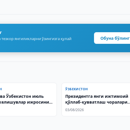
г
Обуна бўлинг
 тезкор янгиликларни ўзингизга қулай
Н
ЎЗБЕКИСТОН
 ва Ўзбекистон июль
Президентга янги ижтимоий
келишувлар ижросини
қўллаб-қувватлаш чоралари
а қилди
тақдим этилди
03/08/2026