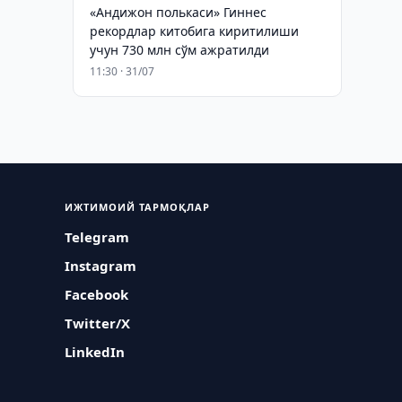
«Андижон полькаси» Гиннес
рекордлар китобига киритилиши
учун 730 млн сўм ажратилди
11:30 · 31/07
ИЖТИМОИЙ ТАРМОҚЛАР
Telegram
Instagram
Facebook
Twitter/X
LinkedIn