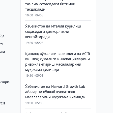
таълим соҳасидаги битимни
тасдиқлади
10:00 · 06/08
Ўзбекистон ва Италия қурилиш
соҳасидаги ҳамкорликни
бр
кенгайтиради
уч
19:20 · 05/08
ҳам
Қишлоқ хўжалиги вазирлиги ва ACIR
қишлоқ хўжалиги инновацияларини
ривожлантириш масалаларини
муҳокама қилишди
19:10 · 05/08
тлари
Ўзбекистон ва Harvard Growth Lab
аёлларни қўллаб-қувватлаш
масалаларини муҳокама қилишди
ган
19:00 · 05/08