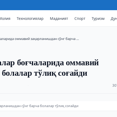
Молия
Технологиялар
Маданият
Спорт
Туризм
Ду
чаларида оммавий заҳарланишдан сўнг барча …
алар боғчаларида оммавий
 болалар тўлиқ соғайди
·
30
арланишдан сўнг барча болалар тўлиқ соғайди