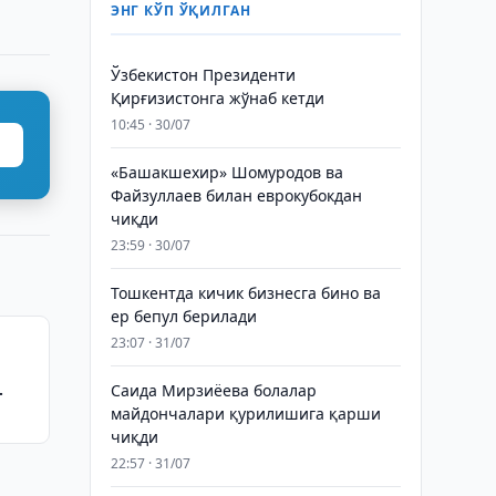
ЭНГ КЎП ЎҚИЛГАН
Ўзбекистон Президенти
Қирғизистонга жўнаб кетди
10:45 · 30/07
«Башакшехир» Шомуродов ва
Файзуллаев билан еврокубокдан
чиқди
23:59 · 30/07
Тошкентда кичик бизнесга бино ва
ер бепул берилади
23:07 · 31/07
Саида Мирзиёева болалар
майдончалари қурилишига қарши
чиқди
22:57 · 31/07