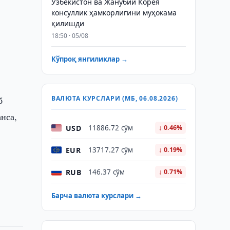
Ўзбекистон ва Жанубий Корея
консуллик ҳамкорлигини муҳокама
қилишди
18:50 · 05/08
т
Кўпроқ янгиликлар →
р
б
ВАЛЮТА КУРСЛАРИ (МБ, 06.08.2026)
нса,
USD
11886.72 сўм
↓ 0.46%
EUR
13717.27 сўм
↓ 0.19%
RUB
146.37 сўм
↓ 0.71%
Барча валюта курслари →