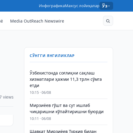
Инфографика
Махсус лойиҳалар
Ўз
нё
Media OutReach Newswire
СЎНГГИ ЯНГИЛИКЛАР
Ўзбекистонда соғлиқни сақлаш
хизматлари ҳажми 11,3 трлн сўмга
етди
10:15 · 06/08
7 views
Мирзиёев гўшт ва сут ишлаб
чиқаришни кўпайтиришни буюрди
10:11 · 06/08
Шавкат Мирзиёев Туркия билан