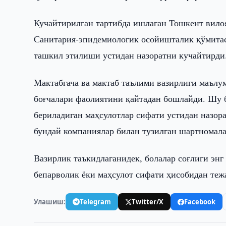
Кучайтирилган тартибда ишлаган Тошкент вило
Санитария-эпидемиологик осойишталик қўмитаси
ташкил этилиши устидан назоратни кучайтирди
Мактабгача ва мактаб таълими вазирлиги маълум
боғчалари фаолиятини қайтадан бошлайди. Шу б
бериладиган маҳсулотлар сифати устидан назор
бундай компаниялар билан тузилган шартномала
Вазирлик таъкидлаганидек, болалар соғлиги энг
бепарволик ёки маҳсулот сифати ҳисобидан теж
Улашиш:
Telegram
Twitter/X
Facebook