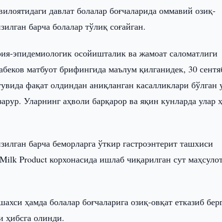
вилоятидаги давлат болалар боғчаларида оммавий озиқ-
зилган барча болалар тўлиқ соғайган.
рия-эпидемиологик осойишталик ва жамоат саломатлиги
беков матбуот брифингида маълум қилганидек, 30 сентя
тувида фақат олдиндан аниқланган касалликлари бўлган 
арур. Уларнинг аҳволи барқарор ва яқин кунларда улар 
изилган барча беморларга ўткир гастроэнтерит ташхиси
Milk Product корхонасида ишлаб чиқарилган сут маҳсуло
ахси ҳамда болалар боғчаларига озиқ-овқат етказиб бер
и ҳибсга олинди.