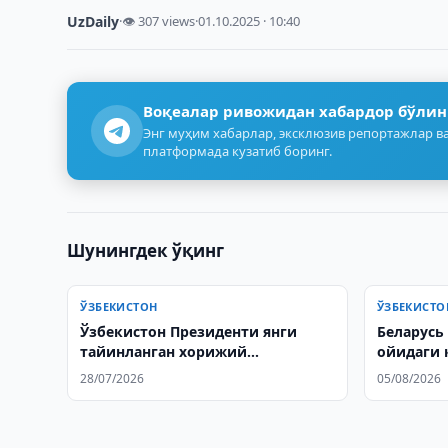
UzDaily
·
👁 307 views
·
01.10.2025 · 10:40
Воқеалар ривожидан хабардор бўлин
Энг муҳим хабарлар, эксклюзив репортажлар ва
платформада кузатиб боринг.
Шунингдек ўқинг
ЎЗБЕКИСТОН
ЎЗБЕКИСТО
Ўзбекистон Президенти янги
Беларусь
тайинланган хорижий
ойидаги 
элчилардан ишонч ёрлиқларини
муҳокам
28/07/2026
05/08/2026
қабул қилди