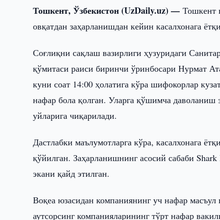
Тошкент, Ўзбекистон (UzDaily.uz) —
Тошкент 
овқатдан заҳарланишдан кейин касалхонага ётқи
Соғлиқни сақлаш вазирлиги ҳузуридаги Санита
қўмитаси раиси биринчи ўринбосари Нурмат Ата
куни соат 14:00 ҳолатига кўра шифокорлар куза
нафар бола қолган. Уларга қўшимча даволаниш з
уйларига чиқарилади.
Дастлабки маълумотларга кўра, касалхонага ётқ
қўйилган. Заҳарланишнинг асосий сабаби Shark 
экани қайд этилган.
Воқеа юзасидан компаниянинг уч нафар масъул ш
аутсорсинг компанияларининг тўрт нафар вакил