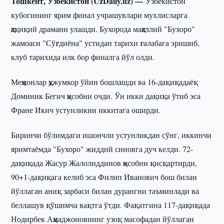
Тошкент, Ўзбекистон (UzDaily.uz) —
Ўзбекистон
кубогининг ярим финал учрашувлари мухлисларга
ҳақиқий драмани улашди. Бухорода маҳаллий "Бухоро"
жамоаси "Сўғдиёна" устидан тарихи ғалабага эришиб,
клуб тарихида илк бор финалга йўл олди.
Меҳмонлар ҳужумкор ўйин бошлашди ва 16-дақиқадаёқ
Доминик Бегич ҳисобни очди. Ўн икки дақиқа ўтиб эса
Фране Икич устунликни иккитага оширди.
Биринчи бўлимдаги ишончли устунликдан сўнг, иккинчи
яримтаёмда "Бухоро" жиддий синовга дуч келди. 72-
дақиқада Жасур Жалолиддинов ҳисобни қисқартирди,
90+1-дақиқага келиб эса Филип Иванович бош билан
йўллаган аниқ зарбаси билан дурангни таъминлади ва
беллашув қўшимча вақтга ўтди. Фақатгина 117-дақиқада
Нодирбек Аҳмаджоновнинг узоқ масофадан йўллаган