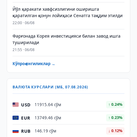
Йўл ҳаракати хавфсизлигини оширишга
қаратилган қонун лойиҳаси Сенатга тақдим этилди
22:00 · 06/08
Фарғонада Корея инвестицияси билан завод ишга
туширилади
21:55 · 06/08
Кўпроқ янгиликлар →
ВАЛЮТА КУРСЛАРИ (МБ, 07.08.2026)
USD
11915.64 сўм
↑ 0.24%
EUR
13749.46 сўм
↑ 0.23%
RUB
146.19 сўм
↓ 0.12%