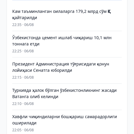
Кам таъминланган оилаларга 179,2 млрд сўм ҚҚС
қайтарилди
22:35 · 06/08
Ўзбекистонда цемент ишлаб чиқариш 10,1 млн
тоннага етди
22:25 · 06/08
Президент Администрация тўғрисидаги қонун
лойиҳаси Сенатга юборилди
22:15 · 06/08
Туркияда ҳалок бўлган ўзбекистонликнинг жасади
Ватанга олиб келинди
22:10 · 06/08
Хавфли чиқиндиларни бошқариш самарадорлиги
оширилади
22:05 · 06/08