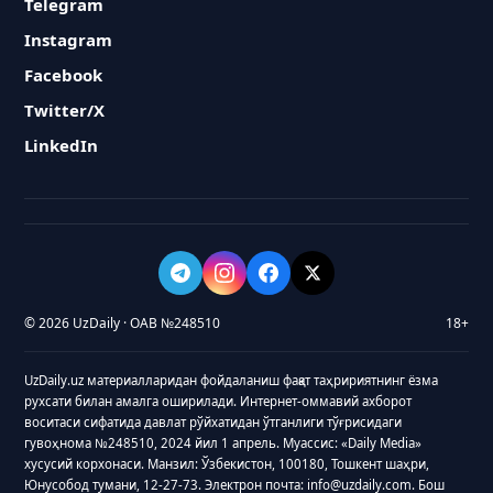
Telegram
Instagram
Facebook
Twitter/X
LinkedIn
© 2026 UzDaily · ОАВ №248510
18+
UzDaily.uz материалларидан фойдаланиш фақат таҳририятнинг ёзма
рухсати билан амалга оширилади. Интернет-оммавий ахборот
воситаси сифатида давлат рўйхатидан ўтганлиги тўғрисидаги
гувоҳнома №248510, 2024 йил 1 апрель. Муассис: «Daily Media»
хусусий корхонаси. Манзил: Ўзбекистон, 100180, Тошкент шаҳри,
Юнусобод тумани, 12-27-73. Электрон почта: info@uzdaily.com. Бош