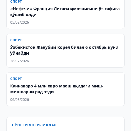
СПОРТ
«Нефтчи» Франция Лигаси ҳимоячисини ўз сафига
қўшиб олди
05/08/2026
СПОРТ
Ўзбекистон Жанубий Корея билан 6 октябрь куни
ўйнайди
28/07/2026
СПОРТ
Каннаваро 4 млн евро маош ҳақидаги миш-
мишларни рад этди
06/08/2026
СЎНГГИ ЯНГИЛИКЛАР