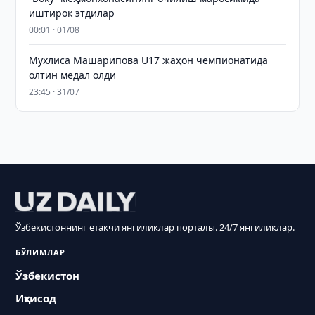
иштирок этдилар
00:01 · 01/08
Мухлиса Машарипова U17 жаҳон чемпионатида
олтин медал олди
23:45 · 31/07
Ўзбекистоннинг етакчи янгиликлар порталы. 24/7 янгиликлар.
БЎЛИМЛАР
Ўзбекистон
Иқтисод