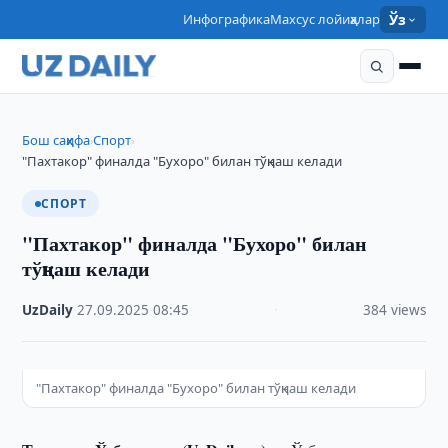
Инфографика
Махсус лойиҳалар
Ўз
Бош саҳифа
Спорт
›
›
"Пахтакор" финалда "Бухоро" билан тўқнаш келади
СПОРТ
"Пахтакор" финалда "Бухоро" билан
тўқнаш келади
UzDaily
·
27.09.2025
·
08:45
·
384 views
"Пахтакор" финалда "Бухоро" билан тўқнаш келади