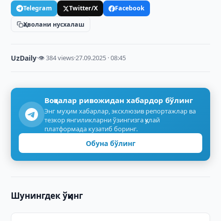
Telegram
Twitter/X
Facebook
Ҳаволани нусхалаш
UzDaily
·
👁 384 views
·
27.09.2025 · 08:45
Воқеалар ривожидан хабардор бўлинг
Энг муҳим хабарлар, эксклюзив репортажлар ва
тезкор янгиликларни ўзингизга қулай
платформада кузатиб боринг.
Обуна бўлинг
Шунингдек ўқинг