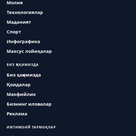
Молия
Технологиялар
Маданият
Спорт
Инфографика
Махсус лойиҳалар
БИЗ ҲАҚИМИЗДА
Биз ҳақимизда
Қоидалар
Макфийлик
Бизнинг иловалар
Реклама
ИЖТИМОИЙ ТАРМОҚЛАР