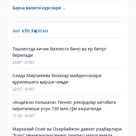
Барча валюта курслари →
ЭНГ КЎП ЎҚИЛГАН
Тошкентда кичик бизнесга бино ва ер бепул
берилади
23:07 · 31/07
Саида Мирзиёева болалар майдончалари
қурилишига қарши чиқди
22:57 · 31/07
«Андижон полькаси» Гиннес рекордлар китобига
киритилиши учун 730 млн сўм ажратилди
11:30 · 31/07
Марказий Осиё ва Озарбайжон давлат раҳбарлари
“Боку” меҳмонхонасининг очилиш маросимида