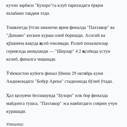
кучли зарбаси "Бухоро"га клуб тарихидаги ёрқин
ғалабани тақдим этди.
Тошкентда ўтган иккинчи ярим финалда "Пахтакор" ва
"Динамо" кескин кураш олиб боришди. Асосий ва
қўшимча вақтда ҳисоб очилмади. Ғолиб пенальтилар
сериясида аниқланди — "Шерлар" 4:2 ҳисобида устун
келиб, финалга чиқишди.
Ўзбекистон кубоги финал ўйини 29 октябрь куни
Андижондаги "Бобур Арена" стадионида бўлиб ўтади.
Ҳал қилувчи беллашувда "Бухоро" илк бор финалда
майдонга тушса, "Пахтакор" эса навбатдаги соврин учун
курашади.
Улашиш: