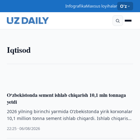
Infografika
Maxsus loyihalar
O'z
IQTISOD
“Uzbekistan Airports” va “Loong Air” Sian –
Iqtisod
Farg‘ona yo‘nalishida parvozlarni yo‘lga qo‘yish
masalasini muhokama qildi
22:30 · 06/08/2026
O‘zbekistonda sement ishlab chiqarish 10,1 mln tonnaga
yetdi
2026 yilning birinchi yarmida O‘zbekistonda yirik korxonalar
10,1 million tonna sement ishlab chiqardi. Ishlab chiqarish
hajmi o‘tgan yilga nisbatan oshdi.
22:25 · 06/08/2026