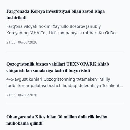
Farg‘onada Koreya investitsiyasi bilan zavod ishga
tushiriladi
Farg‘ona viloyati hokimi Xayrullo Bozorov Janubiy
Koreyaning “AHA Co., Ltd” kompaniyasi rahbari Ku Gi Do
hamda xitoylik hamkor kompaniyalari rahbarlaridan …
21:55 · 06/08/2026
Qozogʻistonlik biznes vakillari TEXNOPARK ishlab
chiqarish korxonalariga tashrif buyurishdi
4–6-avgust kunlari Qozogʻistonning “Atameken” Milliy
tadbirkorlar palatasi boshchiligidagi delegatsiya Toshkent
shahridagi “TEXNOPARK” MCHJga tashrif buyurdi.
21:55 · 06/08/2026
Ohangaronda Xitoy bilan 30 million dollarlik loyiha
muhokama qilindi