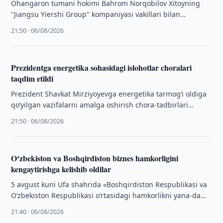
Ohangaron tumani hokimi Bahrom Norqobilov Xitoyning
"Jiangsu Yiershi Group" kompaniyasi vakillari bilan
uchrashib, tuman hududida yangi investitsiya loyihasini
21:50 · 06/08/2026
amalga oshirish …
Prezidentga energetika sohasidagi islohotlar choralari
taqdim etildi
Prezident Shavkat Mirziyoyevga energetika tarmogʻi oldiga
qoʻyilgan vazifalarni amalga oshirish chora-tadbirlari
yuzasidan axborot berildi.
21:50 · 06/08/2026
Oʻzbekiston va Boshqirdiston biznes hamkorligini
kengaytirishga kelishib oldilar
5 avgust kuni Ufa shahrida «Boshqirdiston Respublikasi va
O‘zbekiston Respublikasi o‘rtasidagi hamkorlikni yana-da
kengaytirish» mavzusida biznes-forum bo‘lib o‘tdi.
21:40 · 06/08/2026