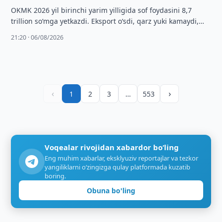
OKMK 2026 yil birinchi yarim yilligida sof foydasini 8,7
trillion so‘mga yetkazdi. Eksport o‘sdi, qarz yuki kamaydi,
IPO esa 2027 …
21:20 · 06/08/2026
‹
›
1
2
3
…
553
Voqealar rivojidan xabardor bo‘ling
Eng muhim xabarlar, eksklyuziv reportajlar va tezkor
yangiliklarni o‘zingizga qulay platformada kuzatib
boring.
Obuna bo'ling