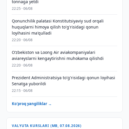
tonnaga yetdi
22:25 · 06/08
Qonunchilik palatasi Konstitutsiyaviy sud orqali
huquqlarni himoya qilish to'g'risidagi qonun
loyihasini ma'qulladi
22:20 · 06/08
Oʻzbekiston va Loong Air aviakompaniyalari
aviareyslarni kengaytirishni muhokama qilishdi
22:20 · 06/08
Prezident Administratsiya to'g'risidagi qonun loyihasi
Senatga yuborildi
22:15 · 06/08
Ko'proq yangiliklar →
VALYUTA KURSLARI (MB, 07.08.2026)