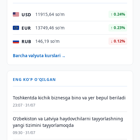
USD
11915,64 so'm
↑ 0.24%
EUR
13749,46 so'm
↑ 0.23%
RUB
146,19 so'm
↓ 0.12%
Barcha valyuta kurslari →
ENG KO'P O'QILGAN
Toshkentda kichik biznesga bino va yer bepul beriladi
23:07 · 31/07
Oʻzbekiston va Latviya haydovchilarni tayyorlashning
yangi tizimini tayyorlamoqda
09:30 · 31/07