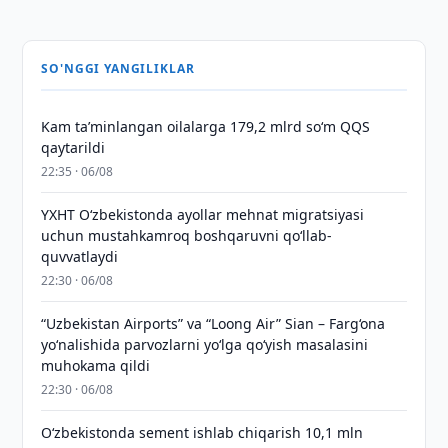
SO'NGGI YANGILIKLAR
Kam taʼminlangan oilalarga 179,2 mlrd so‘m QQS
qaytarildi
22:35 · 06/08
YXHT O‘zbekistonda ayollar mehnat migratsiyasi
uchun mustahkamroq boshqaruvni qo‘llab-
quvvatlaydi
22:30 · 06/08
“Uzbekistan Airports” va “Loong Air” Sian – Farg‘ona
yo‘nalishida parvozlarni yo‘lga qo‘yish masalasini
muhokama qildi
22:30 · 06/08
O‘zbekistonda sement ishlab chiqarish 10,1 mln