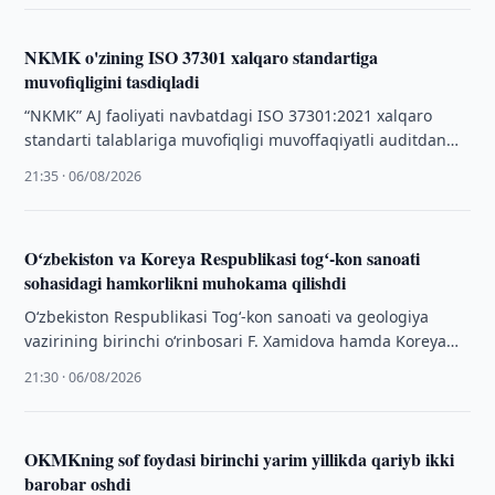
NKMK o'zining ISO 37301 xalqaro standartiga
muvofiqligini tasdiqladi
“NKMK” AJ faoliyati navbatdagi ISO 37301:2021 xalqaro
standarti talablariga muvofiqligi muvoffaqiyatli auditdan
o‘tkazildi. Ushbu audit natijasi bo‘yicha mazkur xalqaro
21:35 · 06/08/2026
sertifikatni …
Oʻzbekiston va Koreya Respublikasi togʻ-kon sanoati
sohasidagi hamkorlikni muhokama qilishdi
O‘zbekiston Respublikasi Tog‘-kon sanoati va geologiya
vazirining birinchi o‘rinbosari F. Xamidova hamda Koreya
Respublikasining O‘zbekiston Respublikasidagi Favqulodda
21:30 · 06/08/2026
va Muxtor Elchisi …
OKMKning sof foydasi birinchi yarim yillikda qariyb ikki
barobar oshdi