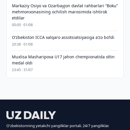
Markaziy Osiyo va Ozarbayjon davlat rahbarlari “Boku”
mehmonxonasining ochilish marosimida ishtirok
etdilar
00:00 · 01/08
O‘zbekiston ICCA xalqaro assotsiatsiyasiga aʼzo bo‘ldi
20:38 · 01/08
Muxlisa Masharipova U17 jahon chempionatida oltin
medal oldi
23:45 · 31/07
O'zbekistonning yetakchi yangiliklar portali. 24/7 yangiliklar.