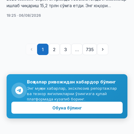
ишлаб чиқариш 15,2 трлн сўмга етди. Энг юқори
кўрсаткич Тошкент шаҳрида қайд этилди.
19:25 · 06/08/2026
‹
›
1
2
3
…
735
Воқеалар ривожидан хабардор бўлинг
Энг муҳим хабарлар, эксклюзив репортажлар
ва тезкор янгиликларни ўзингизга қулай
платформада кузатиб боринг.
Обуна бўлинг