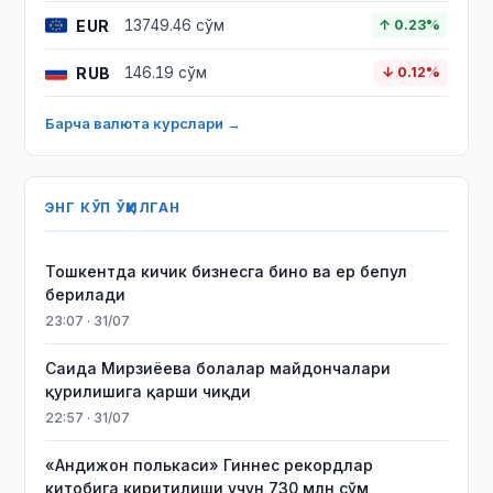
EUR
13749.46 сўм
↑ 0.23%
RUB
146.19 сўм
↓ 0.12%
Барча валюта курслари →
ЭНГ КЎП ЎҚИЛГАН
Тошкентда кичик бизнесга бино ва ер бепул
берилади
23:07 · 31/07
Саида Мирзиёева болалар майдончалари
қурилишига қарши чиқди
22:57 · 31/07
«Андижон полькаси» Гиннес рекордлар
китобига киритилиши учун 730 млн сўм