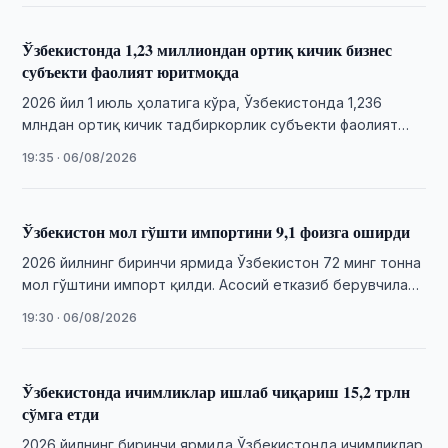
Ўзбекистонда 1,23 миллиондан ортиқ кичик бизнес
субъекти фаолият юритмоқда
2026 йил 1 июль ҳолатига кўра, Ўзбекистонда 1,236
млндан ортиқ кичик тадбиркорлик субъекти фаолият
юритмоқда. Энг юқори кўрсаткич Тошкент шаҳрида …
19:35 · 06/08/2026
Ўзбекистон мол гўшти импортини 9,1 фоизга оширди
2026 йилнинг биринчи ярмида Ўзбекистон 72 минг тонна
мол гўштини импорт қилди. Асосий етказиб берувчилар
Ҳиндистон, Беларусь ва Қозоғистон бўлди.
19:30 · 06/08/2026
Ўзбекистонда ичимликлар ишлаб чиқариш 15,2 трлн
сўмга етди
2026 йилнинг биринчи ярмида Ўзбекистонда ичимликлар