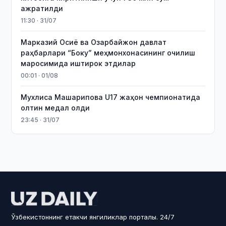
ажратилди
11:30 · 31/07
Марказий Осиё ва Озарбайжон давлат
раҳбарлари “Боку” меҳмонхонасининг очилиш
маросимида иштирок этдилар
00:01 · 01/08
Мухлиса Машарипова U17 жаҳон чемпионатида
олтин медал олди
23:45 · 31/07
Ўзбекистоннинг етакчи янгиликлар порталы. 24/7