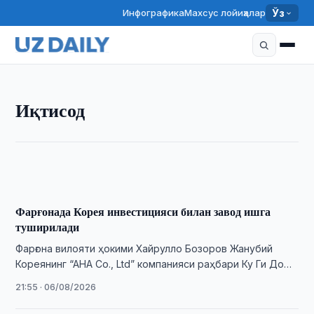
Инфографика
Махсус лойиҳалар
Ўз
ИҚТИСОД
Иқтисод
Ўзбекистонда цемент ишлаб чиқариш 10,1 млн
тоннага етди
22:25 · 06/08/2026
Фарғонада Корея инвестицияси билан завод ишга
туширилади
Фарғона вилояти ҳокими Хайрулло Бозоров Жанубий
Кореянинг “AHA Co., Ltd” компанияси раҳбари Ку Ги До
ҳамда хитойлик ҳамкор компаниялари раҳбарларидан …
21:55 · 06/08/2026