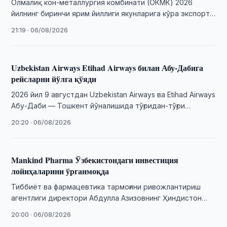
Олмалиқ кон-металлургия комбинати (OКМК) 2026
йилнинг биринчи ярим йиллиги якунларига кўра экспорт
ҳажмининг ўсиши, операцион самарадорликнинг ошиши
21:19 · 06/08/2026
ва қарз юкининг …
Uzbekistan Airways Etihad Airways билан Абу-Дабига
рейсларни йўлга қўяди
2026 йил 9 августдан Uzbekistan Airways ва Etihad Airways
Абу-Даби — Тошкент йўналишида тўғридан-тўғри
рейсларни йўлга қўяди.
20:20 · 06/08/2026
Mankind Pharma Ўзбекистондаги инвестиция
лойиҳаларини ўрганмоқда
Тиббиёт ва фармацевтика тармоғини ривожлантириш
агентлиги директори Абдулла Азизовнинг Ҳиндистон
Республикасига хизмат сафари доирасида мамлакатнинг
20:00 · 06/08/2026
етакчи фармацевтика компанияларидан бири — …