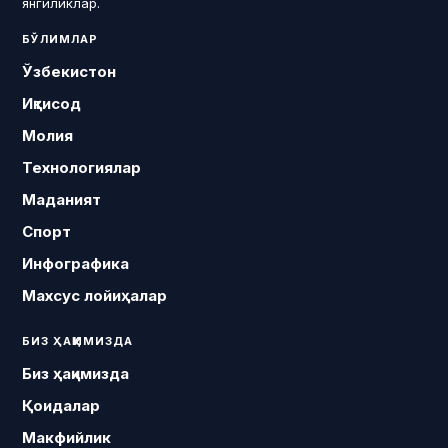
янгиликлар.
БЎЛИМЛАР
Ўзбекистон
Иқтисод
Молия
Технологиялар
Маданият
Спорт
Инфографика
Махсус лойиҳалар
БИЗ ҲАҚИМИЗДА
Биз ҳақимизда
Қоидалар
Макфийлик