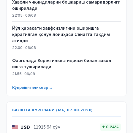
Хавфли чиқиндиларни бошқариш самарадорлиги
оширилади
22:05 · 06/08
Йўл ҳаракати хавфсизлигини оширишга
қаратилган қонун лойиҳаси Сенатга тақдим
этилди
22:00 · 06/08
Фарғонада Корея инвестицияси билан завод
ишга туширилади
21:55 · 06/08
Кўпроқ янгиликлар →
ВАЛЮТА КУРСЛАРИ (МБ, 07.08.2026)
USD
11915.64 сўм
↑ 0.24%