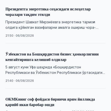
Президентга энергетика соҳасидаги ислоҳотлар
чоралари тақдим этилди
Президент Шавкат Мирзиёевга энергетика тармоғи
олдига қўйилган вазифаларни амалга ошириш чора-
тадбирлари юзасидан ахборот берилди.
21:50 · 06/08/2026
Ўзбекистон ва Бошқирдистон бизнес ҳамкорлигини
кенгайтиришга келишиб олдилар
5 август куни Уфа шаҳрида «Бошқирдистон
Республикаси ва Ўзбекистон Республикаси ўртасидаги
ҳамкорликни янада кенгайтириш» мавзусида бизнес-
21:40 · 06/08/2026
форум бўлиб ўтди.
OКМКнинг соф фойдаси биринчи ярим йилликда
қарийб икки баробар ошди