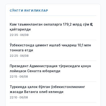
СЎНГГИ ЯНГИЛИКЛАР
Кам таъминланган оилаларга 179,2 млрд сўм ҚҚС
қайтарилди
22:35 · 06/08
Ўзбекистонда цемент ишлаб чиқариш 10,1 млн
тоннага етди
22:25 · 06/08
Президент Администрация тўғрисидаги қонун
лойиҳаси Сенатга юборилди
22:15 · 06/08
Туркияда ҳалок бўлган ўзбекистонликнинг
жасади Ватанга олиб келинди
22:10 · 06/08