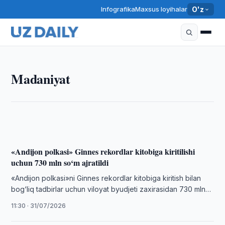
Infografika
Maxsus loyihalar
O'z
MADANIYAT
Madaniyat
Aktyor, rejissyor va pedagog Abdumannon
Ubaydullayev vafot etdi
10:20 · 08/08/2026
«Andijon polkasi» Ginnes rekordlar kitobiga kiritilishi
uchun 730 mln so‘m ajratildi
«Andijon polkasi»ni Ginnes rekordlar kitobiga kiritish bilan
bog‘liq tadbirlar uchun viloyat byudjeti zaxirasidan 730 mln
so‘m ajratildi.
11:30 · 31/07/2026