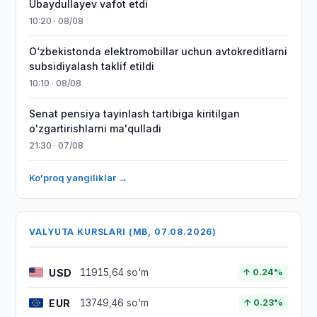
Ubaydullayev vafot etdi
10:20 · 08/08
O‘zbekistonda elektromobillar uchun avtokreditlarni
subsidiyalash taklif etildi
10:10 · 08/08
Senat pensiya tayinlash tartibiga kiritilgan
o'zgartirishlarni ma'qulladi
21:30 · 07/08
Ko'proq yangiliklar →
VALYUTA KURSLARI (MB, 07.08.2026)
USD
11915,64 so'm
↑ 0.24%
EUR
13749,46 so'm
↑ 0.23%