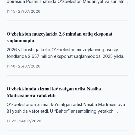
doirasida Pusan shahrida O‘zbekiston Madaniyat va san’atni
rivojlantirish jamg‘armasi raisi, YUNESKO ishlari bo‘yicha
11:45 · 27/07/2026
O‘zbekiston Respublikasi …
O‘zbekiston muzeylarida 2,6 mlndan ortiq eksponat
saqlanmoqda
2026 yil boshiga kelib O‘zbekiston muzeylarining asosiy
fondlarida 2,657 million eksponat saqlanmoqda. 2025 yilda
muzeylarda 56 142 ta ekskursiya o‘tkazildi.
11:40 · 25/07/2026
O‘zbekistonda xizmat ko‘rsatgan artist Nasiba
Madraximova vafot etdi
O‘zbekistonda xizmat ko‘rsatgan artist Nasiba Madraximova
81 yoshida vafot etdi. U “Bahor” ansamblining yetakchi
yakkaxoni sifatida milliy raqs sanʼati rivojiga …
17:22 · 24/07/2026