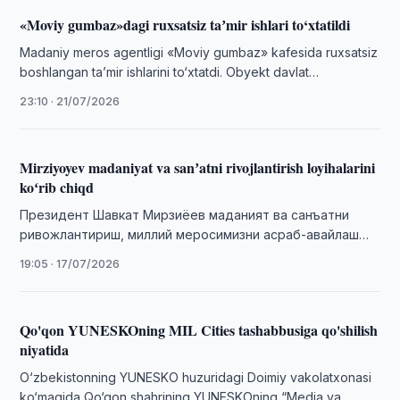
«Moviy gumbaz»dagi ruxsatsiz taʼmir ishlari to‘xtatildi
Madaniy meros agentligi «Moviy gumbaz» kafesida ruxsatsiz
boshlangan taʼmir ishlarini to‘xtatdi. Obyekt davlat
muhofazasidagi madaniy meros hisoblanadi.
23:10 · 21/07/2026
Mirziyoyev madaniyat va sanʼatni rivojlantirish loyihalarini
koʻrib chiqd
Президент Шавкат Мирзиёев маданият ва санъатни
ривожлантириш, миллий меросимизни асраб-авайлаш
ҳамда халқаро миқёсда кенг тарғиб қилишга қаратилган
19:05 · 17/07/2026
лойиҳа ва тадбирлар …
Qo'qon YUNESKOning MIL Cities tashabbusiga qo'shilish
niyatida
O‘zbekistonning YUNESKO huzuridagi Doimiy vakolatxonasi
ko‘magida Qo‘qon shahrining YUNESKOning “Media va