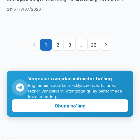
axborot savodxonligi shaharlari” (MIL Cities) tashabbusiga
21:15 · 13/07/2026
qo‘shilish istiqbollariga bag‘ishlangan …
‹
›
1
2
3
…
22
Voqealar rivojidan xabardor bo‘ling
Eng muhim xabarlar, eksklyuziv reportajlar va
tezkor yangiliklarni o‘zingizga qulay platformada
kuzatib boring.
Obuna bo'ling