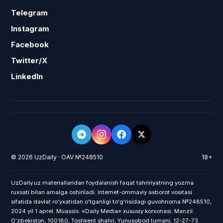
Telegram
Instagram
Facebook
Twitter/X
LinkedIn
© 2026 UzDaily · OAV №248510
18+
UzDaily.uz materiallaridan foydalanish faqat tahririyatning yozma
ruxsati bilan amalga oshiriladi. Internet-ommaviy axborot vositasi
sifatida davlat roʻyxatidan oʻtganligi toʻgʻrisidagi guvohnoma №248510,
2024 yil 1 aprel. Muassis: «Daily Media» xususiy korxonasi. Manzil:
Oʻzbekiston, 100180, Toshkent shahri, Yunusobod tumani, 12-27-73.