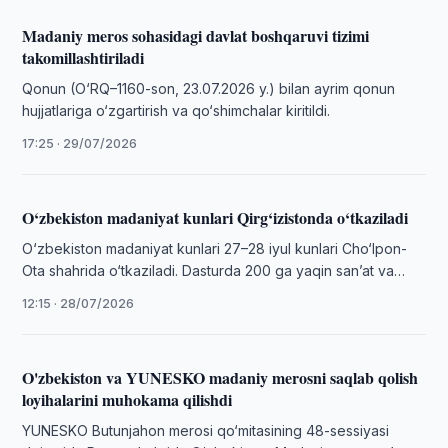
Madaniy meros sohasidagi davlat boshqaruvi tizimi
takomillashtiriladi
Qonun (O‘RQ–1160-son, 23.07.2026 y.) bilan ayrim qonun
hujjatlariga o‘zgartirish va qo‘shimchalar kiritildi.
17:25 · 29/07/2026
O‘zbekiston madaniyat kunlari Qirg‘izistonda o‘tkaziladi
O‘zbekiston madaniyat kunlari 27–28 iyul kunlari Cho‘lpon-
Ota shahrida o‘tkaziladi. Dasturda 200 ga yaqin sanʼat va
madaniyat vakili qatnashadi.
12:15 · 28/07/2026
O'zbekiston va YUNESKO madaniy merosni saqlab qolish
loyihalarini muhokama qilishdi
YUNESKO Butunjahon merosi qo‘mitasining 48-sessiyasi