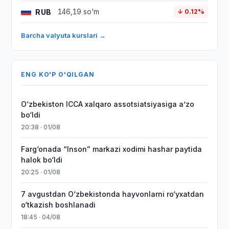
RUB
146,19 so'm
↓ 0.12%
Barcha valyuta kurslari →
ENG KO'P O'QILGAN
O‘zbekiston ICCA xalqaro assotsiatsiyasiga aʼzo
bo‘ldi
20:38 · 01/08
Farg‘onada “Inson” markazi xodimi hashar paytida
halok bo‘ldi
20:25 · 01/08
7 avgustdan O‘zbekistonda hayvonlarni ro‘yxatdan
o‘tkazish boshlanadi
18:45 · 04/08