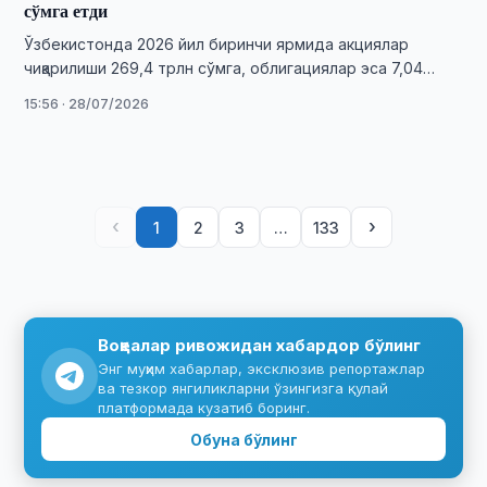
сўмга етди
Ўзбекистонда 2026 йил биринчи ярмида акциялар
чиқарилиши 269,4 трлн сўмга, облигациялар эса 7,04
трлн сўмга етди.
15:56 · 28/07/2026
‹
›
1
2
3
…
133
Воқеалар ривожидан хабардор бўлинг
Энг муҳим хабарлар, эксклюзив репортажлар
ва тезкор янгиликларни ўзингизга қулай
платформада кузатиб боринг.
Обуна бўлинг