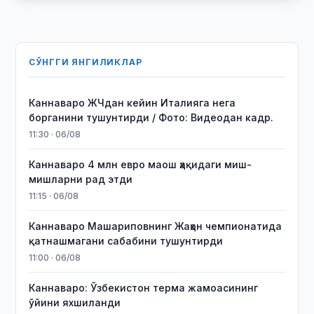
СЎНГГИ ЯНГИЛИКЛАР
Каннаваро ЖЧдан кейин Италияга нега
борганини тушунтирди / Фото: Видеодан кадр.
11:30 · 06/08
Каннаваро 4 млн евро маош ҳақидаги миш-
мишларни рад этди
11:15 · 06/08
Каннаваро Машариповнинг Жаҳон чемпионатида
қатнашмагани сабабини тушунтирди
11:00 · 06/08
Каннаваро: Ўзбекистон терма жамоасининг
ўйини яхшиланди