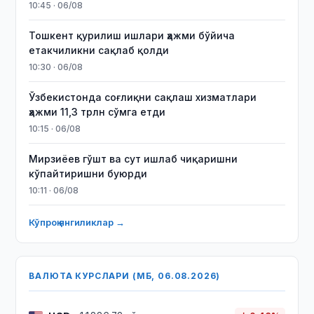
10:45 · 06/08
Тошкент қурилиш ишлари ҳажми бўйича
етакчиликни сақлаб қолди
10:30 · 06/08
Ўзбекистонда соғлиқни сақлаш хизматлари
ҳажми 11,3 трлн сўмга етди
10:15 · 06/08
Мирзиёев гўшт ва сут ишлаб чиқаришни
кўпайтиришни буюрди
10:11 · 06/08
Кўпроқ янгиликлар →
ВАЛЮТА КУРСЛАРИ (МБ, 06.08.2026)