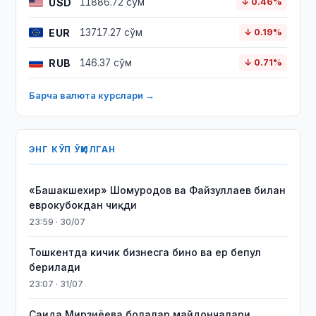
USD
11886.72 сўм
↓ 0.46%
EUR
13717.27 сўм
↓ 0.19%
RUB
146.37 сўм
↓ 0.71%
Барча валюта курслари →
ЭНГ КЎП ЎҚИЛГАН
«Башакшехир» Шомуродов ва Файзуллаев билан
еврокубокдан чиқди
23:59 · 30/07
Тошкентда кичик бизнесга бино ва ер бепул
берилади
23:07 · 31/07
Саида Мирзиёева болалар майдончалари