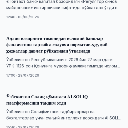
«Пойтахт банк» капитал бозоридаги «Регулятор синов
майдончаси» иштирокчиси сифатида рўйхатдан ўтди ва
валютали облигациялар чиқаришни режалаштирмоқда.
12:40 · 03/08/2026
Адлия вазирлиги томонидан исломий банклар
фаолиятини тартибга солувчи норматив-ҳуқуқий
ҳужжатлар давлат рўйхатидан ўтказилди
Ўзбекистон Республикасининг 2026 йил 27 мартдаги
ЎРҚ–1126-сон Қонунига мувофиқ мамлакатимизда исломий
банк фаолияти жорий этилди.
17:00 · 29/07/2026
Ўзбекистон Солиқ қўмитаси AI SOLIQ
платформасини тақдим этди
Ўзбекистон Солиқ қўмитаси тадбиркорлар ва
бухгалтерлар учун сунъий интеллект асосидаги AI SOLIQ
ягона рақамли платформасини ишга туширди.
15:40 · 29/07/2026