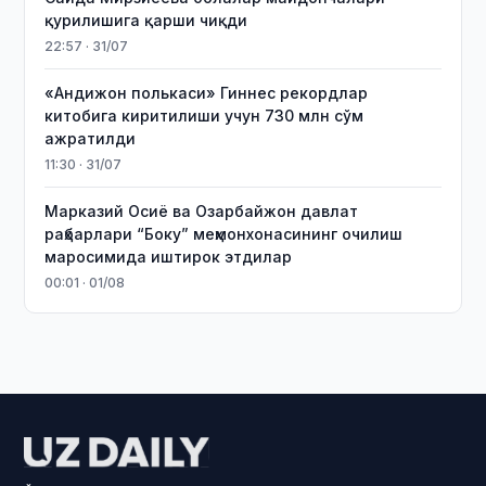
қурилишига қарши чиқди
22:57 · 31/07
«Андижон полькаси» Гиннес рекордлар
китобига киритилиши учун 730 млн сўм
ажратилди
11:30 · 31/07
Марказий Осиё ва Озарбайжон давлат
раҳбарлари “Боку” меҳмонхонасининг очилиш
маросимида иштирок этдилар
00:01 · 01/08