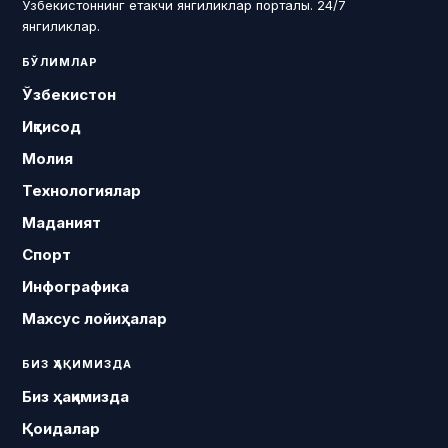
Ўзбекистоннинг етакчи янгиликлар порталы. 24/7
янгиликлар.
БЎЛИМЛАР
Ўзбекистон
Иқтисод
Молия
Технологиялар
Маданият
Спорт
Инфографика
Махсус лойиҳалар
БИЗ ҲАҚИМИЗДА
Биз ҳақимизда
Қоидалар