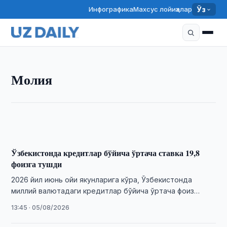
Инфографика
Махсус лойиҳалар
Ўз
МОЛИЯ
Молия
Сўмдаги омонатлар бўйича ставка 17,6 фоизга
тушди
17:40 · 05/08/2026
Ўзбекистонда кредитлар бўйича ўртача ставка 19,8
фоизга тушди
2026 йил июнь ойи якунларига кўра, Ўзбекистонда
миллий валютадаги кредитлар бўйича ўртача фоиз
ставкаси 19,8 фоизни ташкил этди.
13:45 · 05/08/2026