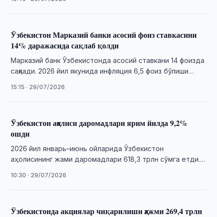
Ўзбекистон Марказий банки асосий фоиз ставкасини
14% даражасида сақлаб қолди
Марказий банк Ўзбекистонда асосий ставкани 14 фоизда
сақлади. 2026 йил якунида инфляция 6,5 фоиз бўлиши
кутилмоқда.
15:15 · 29/07/2026
Ўзбекистон аҳолиси даромадлари ярим йилда 9,2%
ошди
2026 йил январь–июнь ойларида Ўзбекистон
аҳолисининг жами даромадлари 618,3 трлн сўмга етди.
Реал ўсиш 9,2 фоизни ташкил қилди.
10:30 · 29/07/2026
Ўзбекистонда акциялар чиқарилиши ҳажми 269,4 трлн