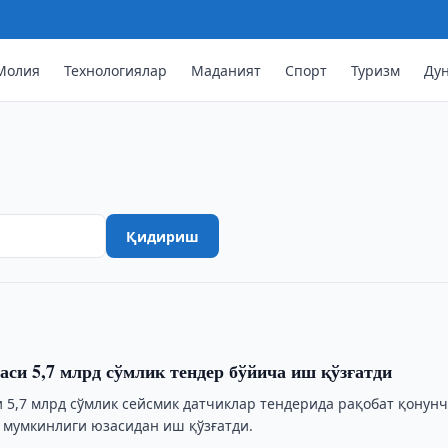
Молия
Технологиялар
Маданият
Спорт
Туризм
Ду
а ҚҚС тўлаш тартибини тушунтирд
Қидириш
аси 5,7 млрд сўмлик тендер бўйича иш қўзғатди
и 5,7 млрд сўмлик сейсмик датчиклар тендерида рақобат қонун
 мумкинлиги юзасидан иш қўзғатди.