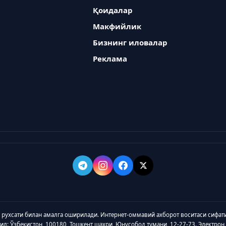
Қоидалар
Макфийлик
Бизнинг иловалар
Реклама
а рухсати билан амалга оширилади. Интернет-оммавий ахборот воситаси сифат
зил: Ўзбекистон, 100180, Тошкент шаҳри, Юнусобод тумани, 12-27-73. Электрон