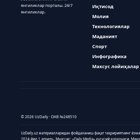
янгиликлар порталы. 24/7
Иқтисод
янгиликлар.
Молия
Технологиялар
Маданият
Спорт
Инфографика
Махсус лойиҳалар
© 2026 UzDaily · ОАВ №248510
UzDaily.uz материалларидан фойдаланиш фақат таҳририятнинг ёзм
2024 йил 1 апрель. Муассис: «Daily Media» хусусий корхонаси. Ман