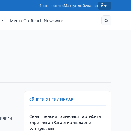
Инфографика
Махсус лойиҳалар
Ўз
нё
Media OutReach Newswire
и
СЎНГГИ ЯНГИЛИКЛАР
Сенат пенсия тайинлаш тартибига
чилиги
киритилган ўзгартиришларни
маъқуллади