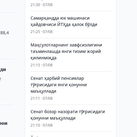
21:30 · 07/08
Самарқандда юк машинаси
ҳайдовчиси ЙТҲда ҳалок бўлди
21:25 · 07/08
88,4
Маҳсулотларнинг хавфсизлигини
таъминлашда янги тизим жорий
қилинмоқда
21:15 · 07/08
тди
Сенат ҳарбий пенсиялар
т
тўғрисидаги янги қонунни
…
маъқуллади
21:11 · 07/08
Сенат бозор назорати тўғрисидаги
қонунни маъқуллади
рон
21:10 · 07/08