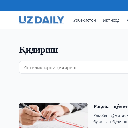
Ўзбекистон
Иқтисод
Қидириш
МОЛИЯ
Солиқ қўмитаси экспортд
20:40 · 07/08/2026
Рақобат қўмит
Рақобат қўмитас
бузилган бўлиши