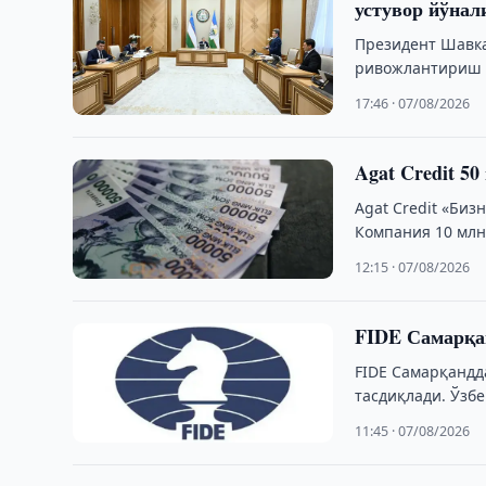
устувор йўнал
Президент Шавка
ривожлантириш б
юзасидан тақдим
17:46 · 07/08/2026
Agat Credit 5
Agat Credit «Би
Компания 10 мл
12:15 · 07/08/2026
FIDE Самарқа
FIDE Самарқанд
тасдиқлади. Ўзб
11:45 · 07/08/2026