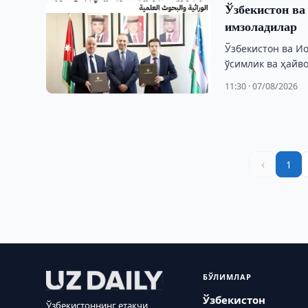
Ўзбекистон в
имзоладилар
Ўзбекистон ва И
ўсимлик ва ҳайв
меморандумини 
11:30 · 07/08/2026
‹
1
БЎЛИМЛАР
Ўзбекистон
Ўзбекистоннинг етакчи