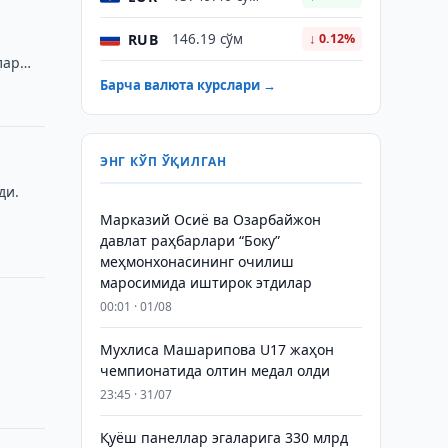
RUB
146.19 сўм
↓ 0.12%
лар
Барча валюта курслари →
ЭНГ КЎП ЎҚИЛГАН
ди.
Марказий Осиё ва Озарбайжон
давлат раҳбарлари “Боку”
меҳмонхонасининг очилиш
маросимида иштирок этдилар
00:01 · 01/08
Мухлиса Машарипова U17 жаҳон
чемпионатида олтин медал олди
23:45 · 31/07
Қуёш панеллар эгаларига 330 млрд