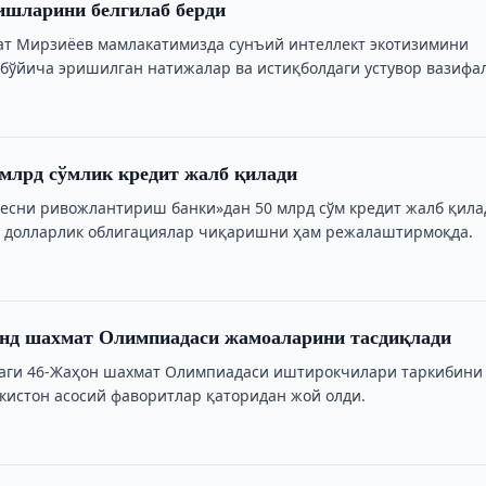
ишларини белгилаб берди
т Мирзиёев мамлакатимизда сунъий интеллект экотизимини
ўйича эришилган натижалар ва истиқболдаги устувор вазифа
от билан танишди.
0 млрд сўмлик кредит жалб қилади
знесни ривожлантириш банки»дан 50 млрд сўм кредит жалб қила
н долларлик облигациялар чиқаришни ҳам режалаштирмоқда.
нд шахмат Олимпиадаси жамоаларини тасдиқлади
даги 46-Жаҳон шахмат Олимпиадаси иштирокчилари таркибини
екистон асосий фаворитлар қаторидан жой олди.