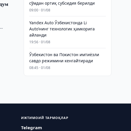
ндум
сўмдан ортиқ субсидия берилди
09:00 · 01/08
а
Yandex Auto Ўзбекистонда Li
Auto’нинг технологик ҳамкорига
айланди
19:56 · 01/08
Ўзбекистон ва Покистон имтиёзли
савдо режимини кенгайтиради
08:45 · 01/08
ИЖТИМОИЙ ТАРМОҚЛАР
Telegram