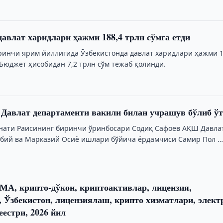
давлат харидлари ҳажми 188,4 трлн сўмга етди
ринчи ярим йиллигида Ўзбекистонда давлат харидлари ҳажми 1
 Бюджет ҳисобидан 7,2 трлн сўм тежаб қолинди.
Давлат департаменти вакили билан учрашув бўлиб ў
нати Раисининг биринчи ўринбосари Содиқ Сафоев АҚШ Давла
бий ва Марказий Осиё ишлари бўйича ёрдамчиси Самир Пол 
А, крипто-дўкон, криптоактивлар, лицензия,
 Ўзбекистон, лицензиялаш, крипто хизматлари, элект
еестри, 2026 йил