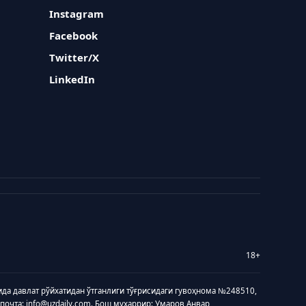
Instagram
Facebook
Twitter/X
LinkedIn
18+
ида давлат рўйхатидан ўтганлиги тўғрисидаги гувоҳнома №248510,
 почта: info@uzdaily.com. Бош муҳаррир: Умаров Анвар