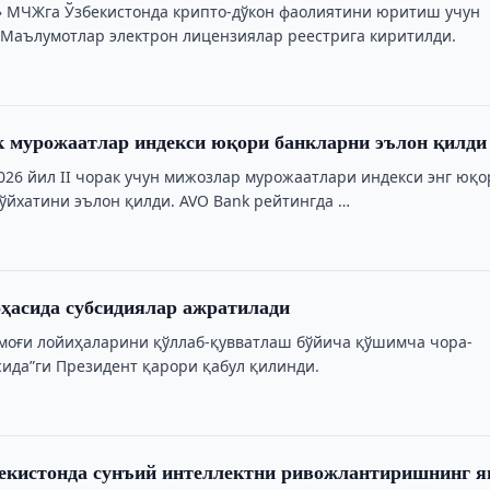
 МЧЖга Ўзбекистонда крипто-дўкон фаолиятини юритиш учун
 Маълумотлар электрон лицензиялар реестрига киритилди.
 мурожаатлар индекси юқори банкларни эълон қилди
026 йил II чорак учун мижозлар мурожаатлари индекси энг юқо
рўйхатини эълон қилди. AVO Bank рейтингда …
ҳасида субсидиялар ажратилади
моғи лойиҳаларини қўллаб-қувватлаш бўйича қўшимча чора-
сида”ги Президент қарори қабул қилинди.
екистонда сунъий интеллектни ривожлантиришнинг я