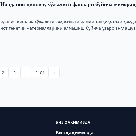
а Иордания қишлоқ хўжалиги фанлари бўйича мемора
ордания қишлоқ хўжалиги соҳасидаги илмий тадқиқотлар ҳамд
онот генетик материалларини алмашиш бўйича ўзаро англашув
имзолади, …
›
2
3
…
2181
БИЗ ҲАҚИМИЗДА
Биз ҳақимизда