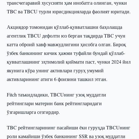
трансчегаравий хусусияти ҳам инобатга олинган, чунки
TBC ва TBCU турли юрисдикцияларда фаолият юритади.
Акциядор томонидан қўллаб-қувватлашни баҳолашда
агентлик TBCU дефолти юз берган тақдирда TBC учун
катта оброий хавф мавжудлигини ҳисобга олган. Бироқ
ўзбек банкининг кичик ҳажми туфайли бундай қўллаб-
қувватлашнинг эҳтимолий қиймати паст, чунки 2024 йил
якунига кўра унинг активлари гуруҳ умумий
активларининг атиги 6 фоизини ташкил этган.
Fitch таъкидладики, TBCUнинг узоқ муддатли
рейтинглари материн банк рейтингларидаги
ўзгаришларга сезгирдир.
TBC рейтингларининг пасайиши ёки гуруҳда TBCUнинг
роли камайиши ўзбек банкининг SSR ва узоқ муддатли