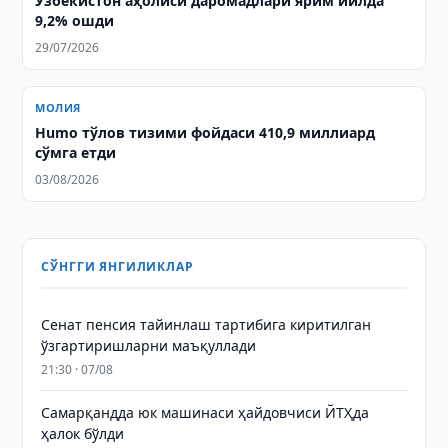
Ўзбекистон аҳолиси даромадлари ярим йилда
9,2% ошди
29/07/2026
МОЛИЯ
Humo тўлов тизими фойдаси 410,9 миллиард
сўмга етди
03/08/2026
СЎНГГИ ЯНГИЛИКЛАР
Сенат пенсия тайинлаш тартибига киритилган
ўзгартиришларни маъқуллади
21:30 · 07/08
Самарқандда юк машинаси ҳайдовчиси ЙТҲда
ҳалок бўлди