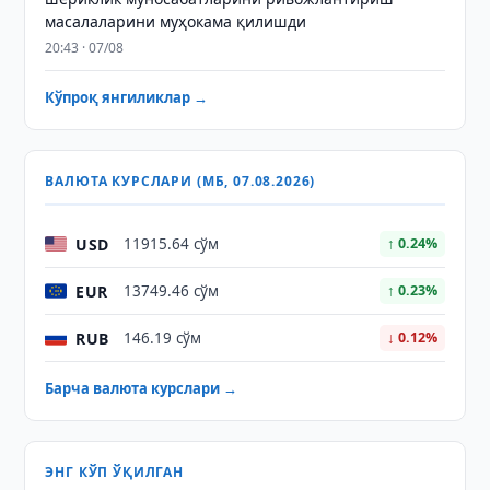
масалаларини муҳокама қилишди
20:43 · 07/08
Кўпроқ янгиликлар →
ВАЛЮТА КУРСЛАРИ (МБ, 07.08.2026)
USD
11915.64 сўм
↑ 0.24%
EUR
13749.46 сўм
↑ 0.23%
RUB
146.19 сўм
↓ 0.12%
Барча валюта курслари →
ЭНГ КЎП ЎҚИЛГАН