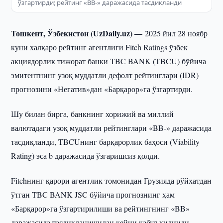
ўзгартирди; рейтинг «BB-» даражасида тасдиқланди
Тошкент, Ўзбекистон (UzDaily.uz) —
2025 йил 28 ноябр
куни халқаро рейтинг агентлиги Fitch Ratings ўзбек
акциядорлик тижорат банки TBC BANK (TBCU) бўйича
эмитентнинг узоқ муддатли дефолт рейтинглари (IDR)
прогнозини «Негатив»дан «Барқарор»га ўзгартирди.
Шу билан бирга, банкнинг хорижий ва миллий
валютадаги узоқ муддатли рейтинглари «BB-» даражасида
тасдиқланди, TBCUнинг барқарорлик баҳоси (Viability
Rating) эса b даражасида ўзгаришсиз қолди.
Fitchнинг қарори агентлик томонидан Грузияда рўйхатдан
ўтган TBC BANK JSC бўйича прогнознинг ҳам
«Барқарор»га ўзгартирилиши ва рейтингнинг «BB»
даражасида тасдиқланишидан кейин қабул қилинди.