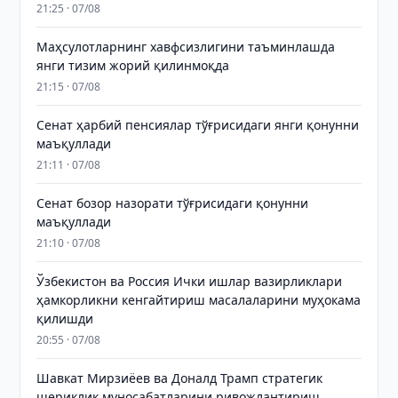
21:25 · 07/08
Маҳсулотларнинг хавфсизлигини таъминлашда
янги тизим жорий қилинмоқда
21:15 · 07/08
Сенат ҳарбий пенсиялар тўғрисидаги янги қонунни
маъқуллади
21:11 · 07/08
Сенат бозор назорати тўғрисидаги қонунни
маъқуллади
21:10 · 07/08
Ўзбекистон ва Россия Ички ишлар вазирликлари
ҳамкорликни кенгайтириш масалаларини муҳокама
қилишди
20:55 · 07/08
Шавкат Мирзиёев ва Доналд Трамп стратегик
шериклик муносабатларини ривожлантириш