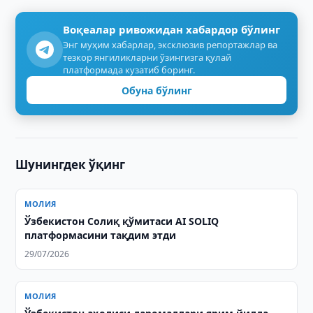
Воқеалар ривожидан хабардор бўлинг
Энг муҳим хабарлар, эксклюзив репортажлар ва
тезкор янгиликларни ўзингизга қулай
платформада кузатиб боринг.
Обуна бўлинг
Шунингдек ўқинг
МОЛИЯ
Ўзбекистон Солиқ қўмитаси AI SOLIQ
платформасини тақдим этди
29/07/2026
МОЛИЯ