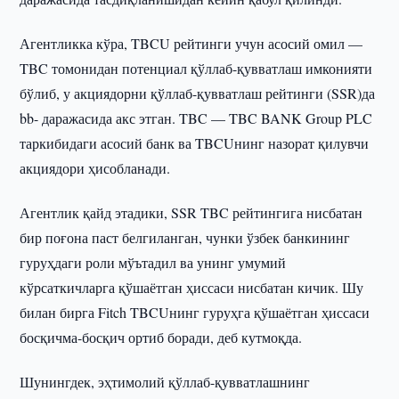
Агентликка кўра, TBCU рейтинги учун асосий омил —
TBC томонидан потенциал қўллаб-қувватлаш имконияти
бўлиб, у акциядорни қўллаб-қувватлаш рейтинги (SSR)да
bb- даражасида акс этган. TBC — TBC BANK Group PLC
таркибидаги асосий банк ва TBCUнинг назорат қилувчи
акциядори ҳисобланади.
Агентлик қайд этадики, SSR TBC рейтингига нисбатан
бир поғона паст белгиланган, чунки ўзбек банкининг
гуруҳдаги роли мўътадил ва унинг умумий
кўрсаткичларга қўшаётган ҳиссаси нисбатан кичик. Шу
билан бирга Fitch TBCUнинг гуруҳга қўшаётган ҳиссаси
босқичма-босқич ортиб боради, деб кутмоқда.
Шунингдек, эҳтимолий қўллаб-қувватлашнинг