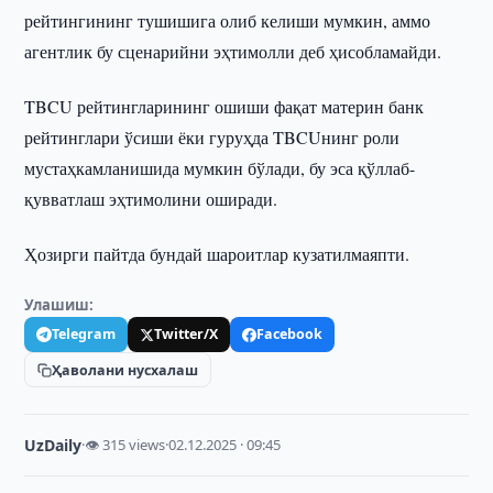
рейтингининг тушишига олиб келиши мумкин, аммо
агентлик бу сценарийни эҳтимолли деб ҳисобламайди.
TBCU рейтингларининг ошиши фақат материн банк
рейтинглари ўсиши ёки гуруҳда TBCUнинг роли
мустаҳкамланишида мумкин бўлади, бу эса қўллаб-
қувватлаш эҳтимолини оширади.
Ҳозирги пайтда бундай шароитлар кузатилмаяпти.
Улашиш:
Telegram
Twitter/X
Facebook
Ҳаволани нусхалаш
UzDaily
·
👁 315 views
·
02.12.2025 · 09:45