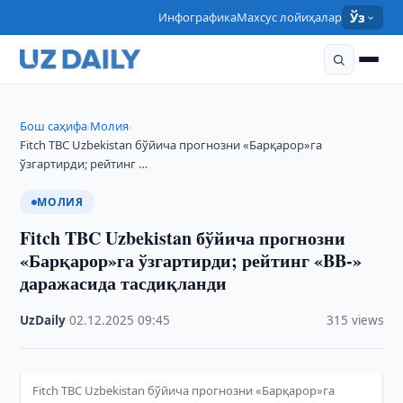
Инфографика
Махсус лойиҳалар
Ўз
Бош саҳифа
Молия
›
›
Fitch TBC Uzbekistan бўйича прогнозни «Барқарор»га
ўзгартирди; рейтинг …
МОЛИЯ
Fitch TBC Uzbekistan бўйича прогнозни
«Барқарор»га ўзгартирди; рейтинг «BB-»
даражасида тасдиқланди
UzDaily
·
02.12.2025
·
09:45
·
315 views
Fitch TBC Uzbekistan бўйича прогнозни «Барқарор»га