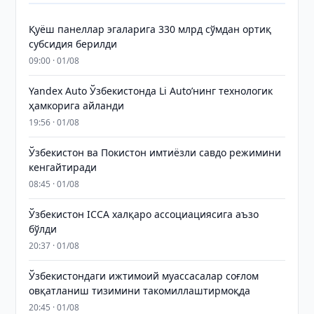
Қуёш панеллар эгаларига 330 млрд сўмдан ортиқ
субсидия берилди
09:00 · 01/08
Yandex Auto Ўзбекистонда Li Auto’нинг технологик
ҳамкорига айланди
19:56 · 01/08
Ўзбекистон ва Покистон имтиёзли савдо режимини
кенгайтиради
08:45 · 01/08
Ўзбекистон ICCA халқаро ассоциациясига аъзо
бўлди
20:37 · 01/08
Ўзбекистондаги ижтимоий муассасалар соғлом
овқатланиш тизимини такомиллаштирмоқда
20:45 · 01/08