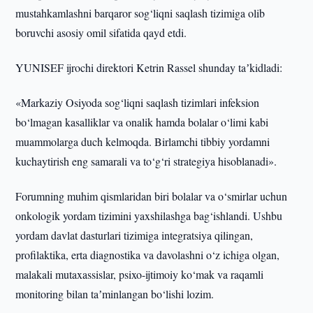
mustahkamlashni barqaror sog‘liqni saqlash tizimiga olib
boruvchi asosiy omil sifatida qayd etdi.
YUNISEF ijrochi direktori Ketrin Rassel shunday taʼkidladi:
«Markaziy Osiyoda sog‘liqni saqlash tizimlari infeksion
bo‘lmagan kasalliklar va onalik hamda bolalar o‘limi kabi
muammolarga duch kelmoqda. Birlamchi tibbiy yordamni
kuchaytirish eng samarali va to‘g‘ri strategiya hisoblanadi».
Forumning muhim qismlaridan biri bolalar va o‘smirlar uchun
onkologik yordam tizimini yaxshilashga bag‘ishlandi. Ushbu
yordam davlat dasturlari tizimiga integratsiya qilingan,
profilaktika, erta diagnostika va davolashni o‘z ichiga olgan,
malakali mutaxassislar, psixo-ijtimoiy ko‘mak va raqamli
monitoring bilan taʼminlangan bo‘lishi lozim.