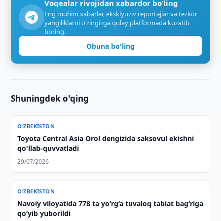
Voqealar rivojidan xabardor bo‘ling
Eng muhim xabarlar, eksklyuziv reportajlar va tezkor
yangiliklarni o‘zingizga qulay platformada kuzatib
boring.
Obuna bo'ling
Shuningdek o'qing
O‘ZBEKISTON
Toyota Central Asia Orol dengizida saksovul ekishni
qo'llab-quvvatladi
29/07/2026
O‘ZBEKISTON
Navoiy viloyatida 778 ta yo‘rg‘a tuvaloq tabiat bag‘riga
qo‘yib yuborildi