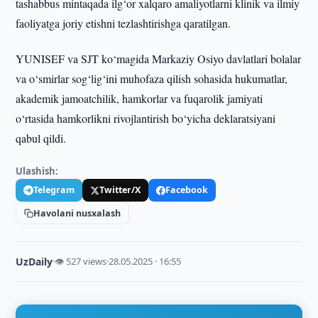
tashabbus mintaqada ilg‘or xalqaro amaliyotlarni klinik va ilmiy
faoliyatga joriy etishni tezlashtirishga qaratilgan.
YUNISEF va SJT ko‘magida Markaziy Osiyo davlatlari bolalar
va o‘smirlar sog‘lig‘ini muhofaza qilish sohasida hukumatlar,
akademik jamoatchilik, hamkorlar va fuqarolik jamiyati
o‘rtasida hamkorlikni rivojlantirish bo‘yicha deklaratsiyani
qabul qildi.
Ulashish:
Telegram
Twitter/X
Facebook
Havolani nusxalash
UzDaily
·
👁 527 views
·
28.05.2025 · 16:55