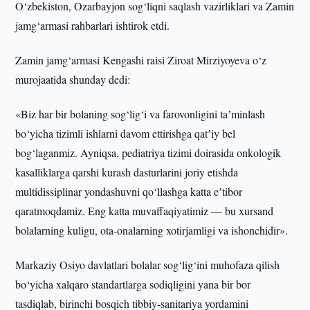
O‘zbekiston, Ozarbayjon sog‘liqni saqlash vazirliklari va Zamin
jamg‘armasi rahbarlari ishtirok etdi.
Zamin jamg‘armasi Kengashi raisi Ziroat Mirziyoyeva o‘z
murojaatida shunday dedi:
«Biz har bir bolaning sog‘lig‘i va farovonligini taʼminlash
bo‘yicha tizimli ishlarni davom ettirishga qatʼiy bel
bog‘laganmiz. Ayniqsa, pediatriya tizimi doirasida onkologik
kasalliklarga qarshi kurash dasturlarini joriy etishda
multidissiplinar yondashuvni qo‘llashga katta eʼtibor
qaratmoqdamiz. Eng katta muvaffaqiyatimiz — bu xursand
bolalarning kuligu, ota-onalarning xotirjamligi va ishonchidir».
Markaziy Osiyo davlatlari bolalar sog‘lig‘ini muhofaza qilish
bo‘yicha xalqaro standartlarga sodiqligini yana bir bor
tasdiqlab, birinchi bosqich tibbiy-sanitariya yordamini