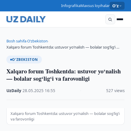
Infografika
Maxsus loyihalar
O'z
Bosh sahifa
O‘zbekiston
›
›
Xalqaro forum Toshkentda: ustuvor yo‘nalish — bolalar sog‘lig‘i …
O‘ZBEKISTON
Xalqaro forum Toshkentda: ustuvor yo‘nalish
— bolalar sog‘lig‘i va farovonligi
UzDaily
·
28.05.2025
·
16:55
·
527 views
Xalqaro forum Toshkentda: ustuvor yo‘nalish — bolalar sog‘lig‘i
va farovonligi