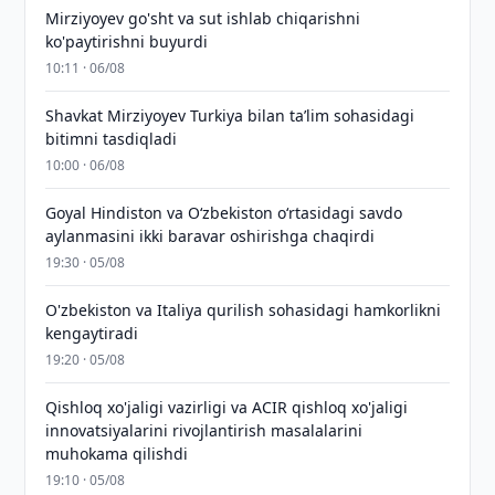
Mirziyoyev go'sht va sut ishlab chiqarishni
ko'paytirishni buyurdi
10:11 · 06/08
Shavkat Mirziyoyev Turkiya bilan taʼlim sohasidagi
bitimni tasdiqladi
10:00 · 06/08
Goyal Hindiston va Oʻzbekiston oʻrtasidagi savdo
aylanmasini ikki baravar oshirishga chaqirdi
19:30 · 05/08
O'zbekiston va Italiya qurilish sohasidagi hamkorlikni
kengaytiradi
19:20 · 05/08
Qishloq xo'jaligi vazirligi va ACIR qishloq xo'jaligi
innovatsiyalarini rivojlantirish masalalarini
muhokama qilishdi
19:10 · 05/08