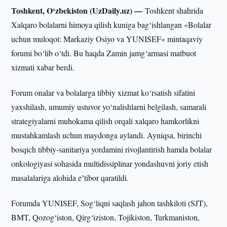
Toshkent, O‘zbekiston (UzDaily.uz) —
Toshkent shahrida
Xalqaro bolalarni himoya qilish kuniga bag‘ishlangan «Bolalar
uchun muloqot: Markaziy Osiyo va YUNISEF» mintaqaviy
forumi bo‘lib o‘tdi. Bu haqda Zamin jamg‘armasi matbuot
xizmati xabar berdi.
Forum onalar va bolalarga tibbiy xizmat ko‘rsatish sifatini
yaxshilash, umumiy ustuvor yo‘nalishlarni belgilash, samarali
strategiyalarni muhokama qilish orqali xalqaro hamkorlikni
mustahkamlash uchun maydonga aylandi. Ayniqsa, birinchi
bosqich tibbiy-sanitariya yordamini rivojlantirish hamda bolalar
onkologiyasi sohasida multidissiplinar yondashuvni joriy etish
masalalariga alohida eʼtibor qaratildi.
Forumda YUNISEF, Sog‘liqni saqlash jahon tashkiloti (SJT),
BMT, Qozog‘iston, Qirg‘iziston, Tojikiston, Turkmaniston,