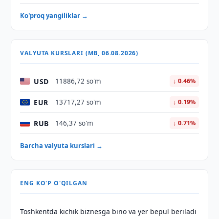
Ko'proq yangiliklar →
VALYUTA KURSLARI (MB, 06.08.2026)
USD
11886,72 so'm
↓ 0.46%
EUR
13717,27 so'm
↓ 0.19%
RUB
146,37 so'm
↓ 0.71%
Barcha valyuta kurslari →
ENG KO'P O'QILGAN
Toshkentda kichik biznesga bino va yer bepul beriladi