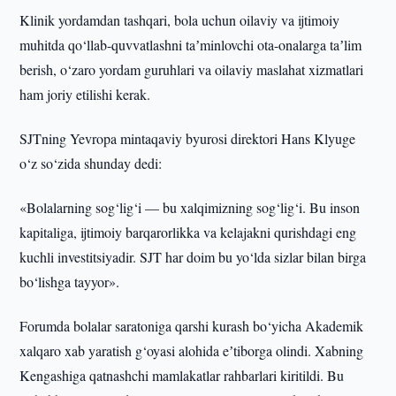
Klinik yordamdan tashqari, bola uchun oilaviy va ijtimoiy
muhitda qo‘llab-quvvatlashni taʼminlovchi ota-onalarga taʼlim
berish, o‘zaro yordam guruhlari va oilaviy maslahat xizmatlari
ham joriy etilishi kerak.
SJTning Yevropa mintaqaviy byurosi direktori Hans Klyuge
o‘z so‘zida shunday dedi:
«Bolalarning sog‘lig‘i — bu xalqimizning sog‘lig‘i. Bu inson
kapitaliga, ijtimoiy barqarorlikka va kelajakni qurishdagi eng
kuchli investitsiyadir. SJT har doim bu yo‘lda sizlar bilan birga
bo‘lishga tayyor».
Forumda bolalar saratoniga qarshi kurash bo‘yicha Akademik
xalqaro xab yaratish g‘oyasi alohida eʼtiborga olindi. Xabning
Kengashiga qatnashchi mamlakatlar rahbarlari kiritildi. Bu