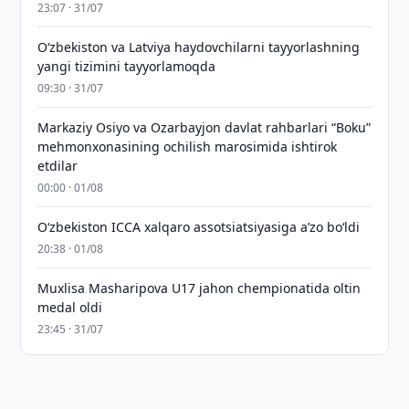
23:07 · 31/07
Oʻzbekiston va Latviya haydovchilarni tayyorlashning
yangi tizimini tayyorlamoqda
09:30 · 31/07
Markaziy Osiyo va Ozarbayjon davlat rahbarlari “Boku”
mehmonxonasining ochilish marosimida ishtirok
etdilar
00:00 · 01/08
O‘zbekiston ICCA xalqaro assotsiatsiyasiga aʼzo bo‘ldi
20:38 · 01/08
Muxlisa Masharipova U17 jahon chempionatida oltin
medal oldi
23:45 · 31/07