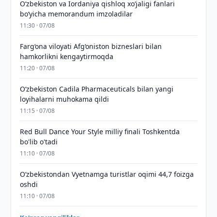
Oʻzbekiston va Iordaniya qishloq xoʻjaligi fanlari
boʻyicha memorandum imzoladilar
11:30 · 07/08
Farg‘ona viloyati Afg‘oniston bizneslari bilan
hamkorlikni kengaytirmoqda
11:20 · 07/08
Oʻzbekiston Cadila Pharmaceuticals bilan yangi
loyihalarni muhokama qildi
11:15 · 07/08
Red Bull Dance Your Style milliy finali Toshkentda
bo'lib o'tadi
11:10 · 07/08
O‘zbekistondan Vyetnamga turistlar oqimi 44,7 foizga
oshdi
11:10 · 07/08