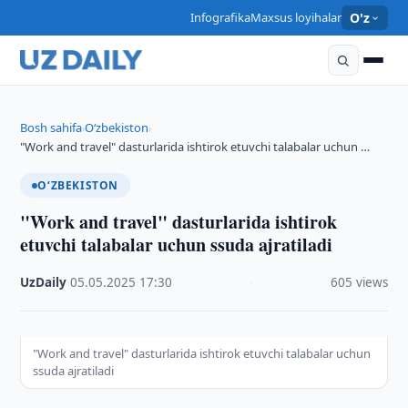
Infografika
Maxsus loyihalar
O'z
Bosh sahifa
O‘zbekiston
›
›
"Work and travel" dasturlarida ishtirok etuvchi talabalar uchun …
O‘ZBEKISTON
"Work and travel" dasturlarida ishtirok
etuvchi talabalar uchun ssuda ajratiladi
UzDaily
·
05.05.2025
·
17:30
·
605 views
"Work and travel" dasturlarida ishtirok etuvchi talabalar uchun
ssuda ajratiladi