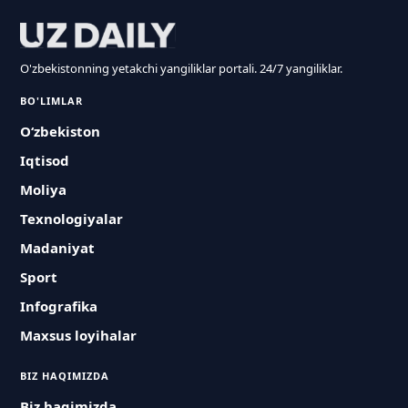
O'zbekistonning yetakchi yangiliklar portali. 24/7 yangiliklar.
BO'LIMLAR
O‘zbekiston
Iqtisod
Moliya
Texnologiyalar
Madaniyat
Sport
Infografika
Maxsus loyihalar
BIZ HAQIMIZDA
Biz haqimizda