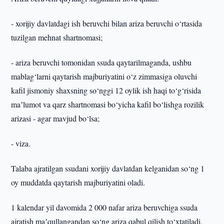
- xorijiy davlatdagi ish beruvchi bilan ariza beruvchi o‘rtasida
tuzilgan mehnat shartnomasi;
- ariza beruvchi tomonidan ssuda qaytarilmaganda, ushbu
mablag‘larni qaytarish majburiyatini o‘z zimmasiga oluvchi
kafil jismoniy shaxsning so‘nggi 12 oylik ish haqi to‘g‘risida
maʼlumot va qarz shartnomasi bo‘yicha kafil bo‘lishga rozilik
arizasi - agar mavjud bo‘lsa;
- viza.
Talaba ajratilgan ssudani xorijiy davlatdan kelganidan so‘ng 1
oy muddatda qaytarish majburiyatini oladi.
1 kalendar yil davomida 2 000 nafar ariza beruvchiga ssuda
ajratish maʼqullangandan so‘ng ariza qabul qilish to‘xtatiladi.