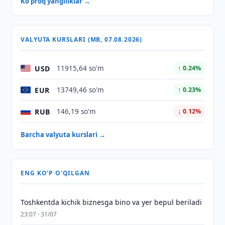
Ko'proq yangiliklar →
VALYUTA KURSLARI (MB, 07.08.2026)
USD
11915,64 so'm
↑ 0.24%
EUR
13749,46 so'm
↑ 0.23%
RUB
146,19 so'm
↓ 0.12%
Barcha valyuta kurslari →
ENG KO'P O'QILGAN
Toshkentda kichik biznesga bino va yer bepul beriladi
23:07 · 31/07