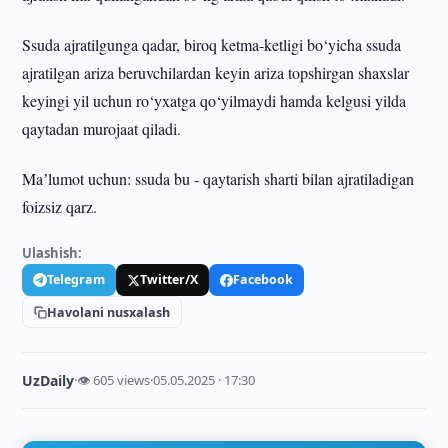
Ssuda ajratilgunga qadar, biroq ketma-ketligi bo‘yicha ssuda
ajratilgan ariza beruvchilardan keyin ariza topshirgan shaxslar
keyingi yil uchun ro‘yxatga qo‘yilmaydi hamda kelgusi yilda
qaytadan murojaat qiladi.
Maʼlumot uchun: ssuda bu - qaytarish sharti bilan ajratiladigan
foizsiz qarz.
Ulashish:
Telegram
Twitter/X
Facebook
Havolani nusxalash
UzDaily
·
👁 605 views
·
05.05.2025 · 17:30