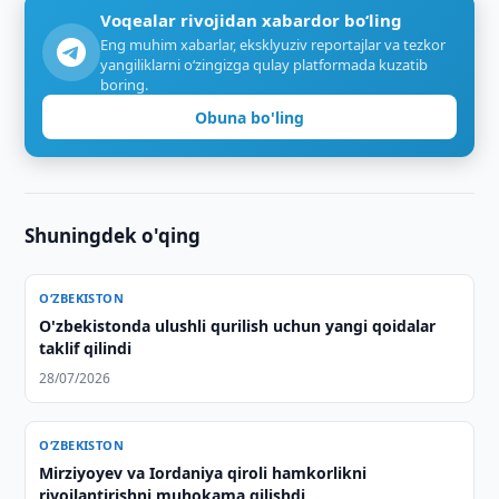
Voqealar rivojidan xabardor bo‘ling
Eng muhim xabarlar, eksklyuziv reportajlar va tezkor
yangiliklarni o‘zingizga qulay platformada kuzatib
boring.
Obuna bo'ling
Shuningdek o'qing
O‘ZBEKISTON
O'zbekistonda ulushli qurilish uchun yangi qoidalar
taklif qilindi
28/07/2026
O‘ZBEKISTON
Mirziyoyev va Iordaniya qiroli hamkorlikni
rivojlantirishni muhokama qilishdi