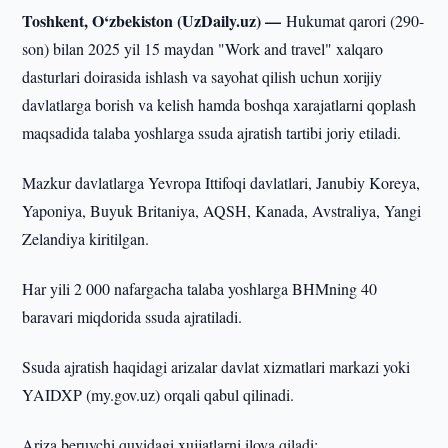
Toshkent, O‘zbekiston (UzDaily.uz) —
Hukumat qarori (290-
son) bilan 2025 yil 15 maydan "Work and travel" xalqaro
dasturlari doirasida ishlash va sayohat qilish uchun xorijiy
davlatlarga borish va kelish hamda boshqa xarajatlarni qoplash
maqsadida talaba yoshlarga ssuda ajratish tartibi joriy etiladi.
Mazkur davlatlarga Yevropa Ittifoqi davlatlari, Janubiy Koreya,
Yaponiya, Buyuk Britaniya, AQSH, Kanada, Avstraliya, Yangi
Zelandiya kiritilgan.
Har yili 2 000 nafargacha talaba yoshlarga BHMning 40
baravari miqdorida ssuda ajratiladi.
Ssuda ajratish haqidagi arizalar davlat xizmatlari markazi yoki
YAIDXP (my.gov.uz) orqali qabul qilinadi.
Ariza beruvchi quyidagi xujjatlarni ilova qiladi: