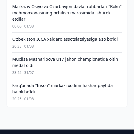
Markaziy Osiyo va Ozarbayjon davlat rahbarlari “Boku”
mehmonxonasining ochilish marosimida ishtirok
etdilar
00:00 · 01/08
O‘zbekiston ICCA xalqaro assotsiatsiyasiga aʼzo bo‘ldi
20:38 · 01/08
Muxlisa Masharipova U17 jahon chempionatida oltin
medal oldi
23:45 · 31/07
Farg‘onada “Inson” markazi xodimi hashar paytida
halok bo‘ldi
20:25 · 01/08