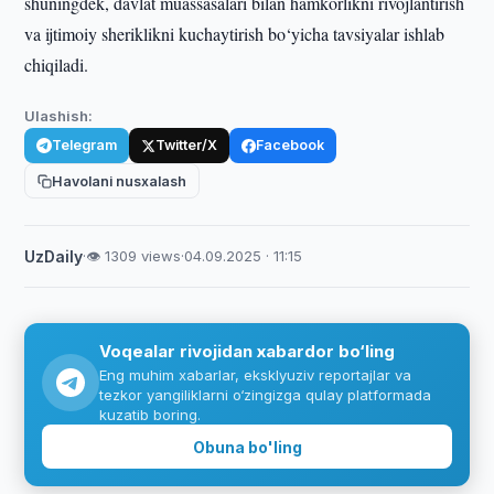
shuningdek, davlat muassasalari bilan hamkorlikni rivojlantirish
va ijtimoiy sheriklikni kuchaytirish bo‘yicha tavsiyalar ishlab
chiqiladi.
Ulashish:
Telegram
Twitter/X
Facebook
Havolani nusxalash
UzDaily
·
👁 1309 views
·
04.09.2025 · 11:15
Voqealar rivojidan xabardor bo‘ling
Eng muhim xabarlar, eksklyuziv reportajlar va
tezkor yangiliklarni o‘zingizga qulay platformada
kuzatib boring.
Obuna bo'ling