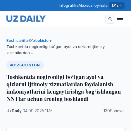
Infografika
Maxsus loyihalar
O'z
Bosh sahifa
O‘zbekiston
›
›
Toshkentda nogironligi bo‘lgan ayol va qizlarni ijtimoiy
xizmatlardan …
O‘ZBEKISTON
Toshkentda nogironligi bo‘lgan ayol va
qizlarni ijtimoiy xizmatlardan foydalanish
imkoniyatlarini kengaytirishga bag‘ishlangan
NNTlar uchun trening boshlandi
UzDaily
·
04.09.2025
·
11:15
·
1309 views