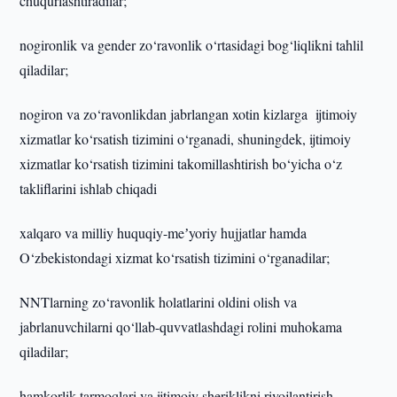
chuqurlashtiradilar;
nogironlik va gender zo‘ravonlik o‘rtasidagi bog‘liqlikni tahlil
qiladilar;
nogiron va zo‘ravonlikdan jabrlangan xotin kizlarga ijtimoiy
xizmatlar ko‘rsatish tizimini o‘rganadi, shuningdek, ijtimoiy
xizmatlar ko‘rsatish tizimini takomillashtirish bo‘yicha o‘z
takliflarini ishlab chiqadi
xalqaro va milliy huquqiy-meʼyoriy hujjatlar hamda
O‘zbekistondagi xizmat ko‘rsatish tizimini o‘rganadilar;
NNTlarning zo‘ravonlik holatlarini oldini olish va
jabrlanuvchilarni qo‘llab-quvvatlashdagi rolini muhokama
qiladilar;
hamkorlik tarmoqlari va ijtimoiy sheriklikni rivojlantirish