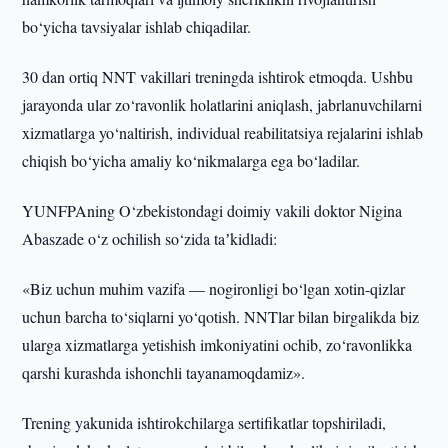
bo‘yicha tavsiyalar ishlab chiqadilar.
30 dan ortiq NNT vakillari treningda ishtirok etmoqda. Ushbu
jarayonda ular zo‘ravonlik holatlarini aniqlash, jabrlanuvchilarni
xizmatlarga yo‘naltirish, individual reabilitatsiya rejalarini ishlab
chiqish bo‘yicha amaliy ko‘nikmalarga ega bo‘ladilar.
YUNFPAning O‘zbekistondagi doimiy vakili doktor Nigina
Abaszade o‘z ochilish so‘zida taʼkidladi:
«Biz uchun muhim vazifa — nogironligi bo‘lgan xotin-qizlar
uchun barcha to‘siqlarni yo‘qotish. NNTlar bilan birgalikda biz
ularga xizmatlarga yetishish imkoniyatini ochib, zo‘ravonlikka
qarshi kurashda ishonchli tayanamoqdamiz».
Trening yakunida ishtirokchilarga sertifikatlar topshiriladi,