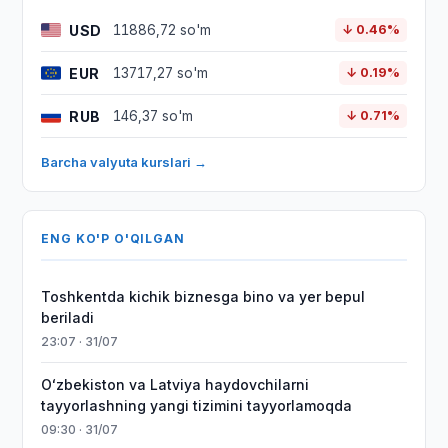
USD
11886,72 so'm
↓ 0.46%
EUR
13717,27 so'm
↓ 0.19%
RUB
146,37 so'm
↓ 0.71%
Barcha valyuta kurslari →
ENG KO'P O'QILGAN
Toshkentda kichik biznesga bino va yer bepul
beriladi
23:07 · 31/07
Oʻzbekiston va Latviya haydovchilarni
tayyorlashning yangi tizimini tayyorlamoqda
09:30 · 31/07