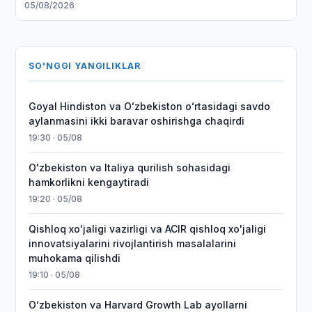
05/08/2026
SO'NGGI YANGILIKLAR
Goyal Hindiston va Oʻzbekiston oʻrtasidagi savdo
aylanmasini ikki baravar oshirishga chaqirdi
19:30 · 05/08
O'zbekiston va Italiya qurilish sohasidagi
hamkorlikni kengaytiradi
19:20 · 05/08
Qishloq xo'jaligi vazirligi va ACIR qishloq xo'jaligi
innovatsiyalarini rivojlantirish masalalarini
muhokama qilishdi
19:10 · 05/08
Oʻzbekiston va Harvard Growth Lab ayollarni