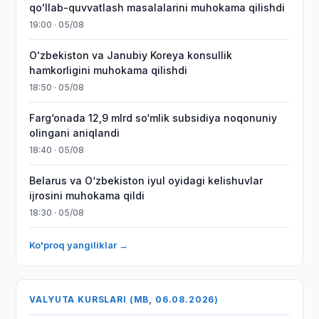
qoʻllab-quvvatlash masalalarini muhokama qilishdi
19:00 · 05/08
Oʻzbekiston va Janubiy Koreya konsullik
hamkorligini muhokama qilishdi
18:50 · 05/08
Farg‘onada 12,9 mlrd so‘mlik subsidiya noqonuniy
olingani aniqlandi
18:40 · 05/08
Belarus va O‘zbekiston iyul oyidagi kelishuvlar
ijrosini muhokama qildi
18:30 · 05/08
Ko'proq yangiliklar →
VALYUTA KURSLARI (MB, 06.08.2026)