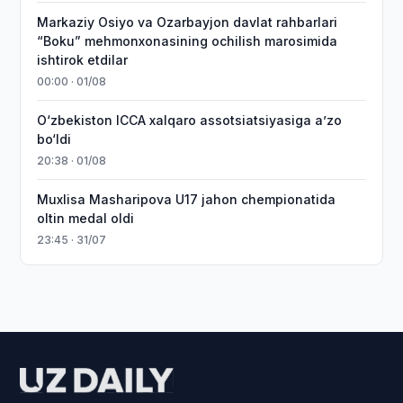
Markaziy Osiyo va Ozarbayjon davlat rahbarlari
“Boku” mehmonxonasining ochilish marosimida
ishtirok etdilar
00:00 · 01/08
O‘zbekiston ICCA xalqaro assotsiatsiyasiga aʼzo
bo‘ldi
20:38 · 01/08
Muxlisa Masharipova U17 jahon chempionatida
oltin medal oldi
23:45 · 31/07