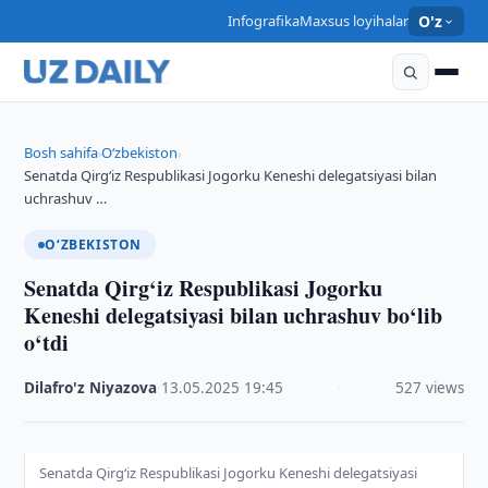
Infografika
Maxsus loyihalar
O'z
Bosh sahifa
O‘zbekiston
›
›
Senatda Qirg‘iz Respublikasi Jogorku Keneshi delegatsiyasi bilan
uchrashuv …
O‘ZBEKISTON
Senatda Qirg‘iz Respublikasi Jogorku
Keneshi delegatsiyasi bilan uchrashuv bo‘lib
o‘tdi
Dilafro'z Niyazova
·
13.05.2025
·
19:45
·
527 views
Senatda Qirg‘iz Respublikasi Jogorku Keneshi delegatsiyasi