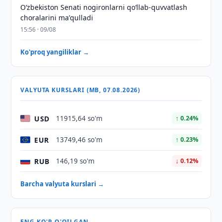
Oʻzbekiston Senati nogironlarni qoʻllab-quvvatlash
choralarini maʼqulladi
15:56 · 09/08
Ko'proq yangiliklar →
VALYUTA KURSLARI (MB, 07.08.2026)
USD
11915,64 so'm
↑ 0.24%
EUR
13749,46 so'm
↑ 0.23%
RUB
146,19 so'm
↓ 0.12%
Barcha valyuta kurslari →
ENG KO'P O'QILGAN