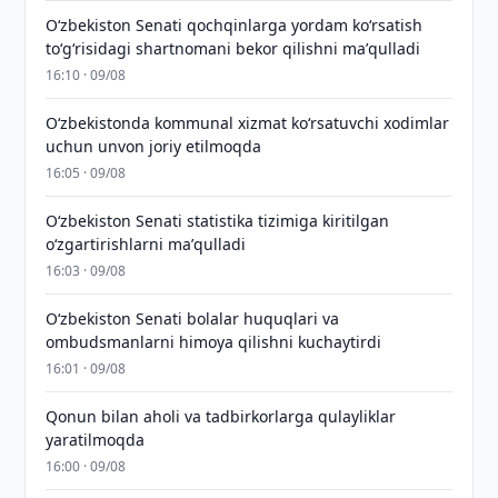
Oʻzbekiston Senati qochqinlarga yordam koʻrsatish
toʻgʻrisidagi shartnomani bekor qilishni maʼqulladi
16:10 · 09/08
Oʻzbekistonda kommunal xizmat koʻrsatuvchi xodimlar
uchun unvon joriy etilmoqda
16:05 · 09/08
Oʻzbekiston Senati statistika tizimiga kiritilgan
oʻzgartirishlarni maʼqulladi
16:03 · 09/08
Oʻzbekiston Senati bolalar huquqlari va
ombudsmanlarni himoya qilishni kuchaytirdi
16:01 · 09/08
Qonun bilan aholi va tadbirkorlarga qulayliklar
yaratilmoqda
16:00 · 09/08