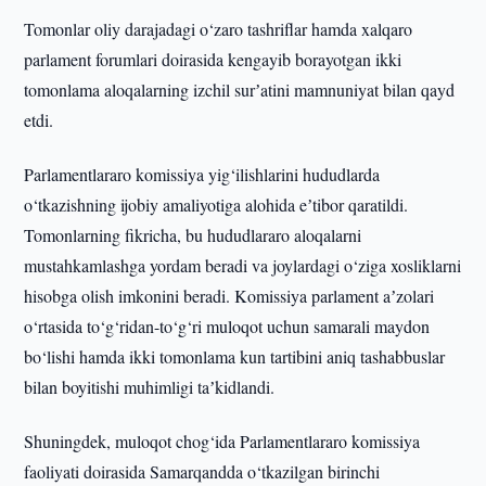
Tomonlar oliy darajadagi o‘zaro tashriflar hamda xalqaro
parlament forumlari doirasida kengayib borayotgan ikki
tomonlama aloqalarning izchil surʼatini mamnuniyat bilan qayd
etdi.
Parlamentlararo komissiya yig‘ilishlarini hududlarda
o‘tkazishning ijobiy amaliyotiga alohida eʼtibor qaratildi.
Tomonlarning fikricha, bu hududlararo aloqalarni
mustahkamlashga yordam beradi va joylardagi o‘ziga xosliklarni
hisobga olish imkonini beradi. Komissiya parlament aʼzolari
o‘rtasida to‘g‘ridan-to‘g‘ri muloqot uchun samarali maydon
bo‘lishi hamda ikki tomonlama kun tartibini aniq tashabbuslar
bilan boyitishi muhimligi taʼkidlandi.
Shuningdek, muloqot chog‘ida Parlamentlararo komissiya
faoliyati doirasida Samarqandda o‘tkazilgan birinchi