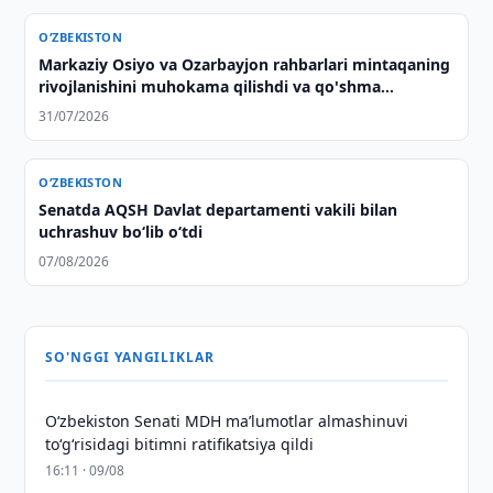
O‘ZBEKISTON
Markaziy Osiyo va Ozarbayjon rahbarlari mintaqaning
rivojlanishini muhokama qilishdi va qo'shma
deklaratsiya qabul qilishdi
31/07/2026
O‘ZBEKISTON
Senatda AQSH Davlat departamenti vakili bilan
uchrashuv boʻlib oʻtdi
07/08/2026
SO'NGGI YANGILIKLAR
Oʻzbekiston Senati MDH maʼlumotlar almashinuvi
toʻgʻrisidagi bitimni ratifikatsiya qildi
16:11 · 09/08