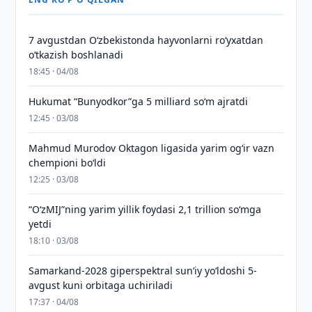
7 avgustdan O‘zbekistonda hayvonlarni ro‘yxatdan
o‘tkazish boshlanadi
18:45 · 04/08
Hukumat “Bunyodkor”ga 5 milliard so‘m ajratdi
12:45 · 03/08
Mahmud Murodov Oktagon ligasida yarim og‘ir vazn
chempioni bo‘ldi
12:25 · 03/08
“O‘zMIJ”ning yarim yillik foydasi 2,1 trillion so‘mga
yetdi
18:10 · 03/08
Samarkand-2028 giperspektral sun’iy yo‘ldoshi 5-
avgust kuni orbitaga uchiriladi
17:37 · 04/08