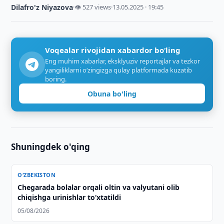
Dilafro'z Niyazova
·
👁 527 views
·
13.05.2025 · 19:45
Voqealar rivojidan xabardor bo‘ling
Eng muhim xabarlar, eksklyuziv reportajlar va tezkor
yangiliklarni o‘zingizga qulay platformada kuzatib
boring.
Obuna bo'ling
Shuningdek o'qing
O‘ZBEKISTON
Chegarada bolalar orqali oltin va valyutani olib
chiqishga urinishlar to‘xtatildi
05/08/2026