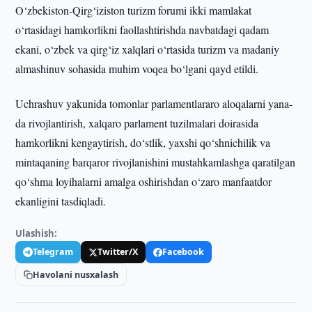
O‘zbekiston-Qirg‘iziston turizm forumi ikki mamlakat
o‘rtasidagi hamkorlikni faollashtirishda navbatdagi qadam
ekani, o‘zbek va qirg‘iz xalqlari o‘rtasida turizm va madaniy
almashinuv sohasida muhim voqea bo‘lgani qayd etildi.
Uchrashuv yakunida tomonlar parlamentlararo aloqalarni yana-
da rivojlantirish, xalqaro parlament tuzilmalari doirasida
hamkorlikni kengaytirish, do‘stlik, yaxshi qo‘shnichilik va
mintaqaning barqaror rivojlanishini mustahkamlashga qaratilgan
qo‘shma loyihalarni amalga oshirishdan o‘zaro manfaatdor
ekanligini tasdiqladi.
Ulashish:
Telegram
Twitter/X
Facebook
Havolani nusxalash