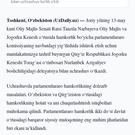
bilan uchrashuv bo‘lib o‘tdi
Toshkent, O‘zbekiston (UzDaily.uz) —
Joriy yilning 13-may
kuni Oliy Majlis Senati Raisi Tanzila Narbayeva Oliy Majlis va
Jogorku Kenesh o‘rtasida hamkorlik bo‘yicha parlamentlararo
komissiyaning navbatdagi yig‘ilishida ishtirok etish uchun
mamlakatimizga tashrif buyurgan Qirg‘iz Respublikasi Jogorku
Keneshi Torag‘asi o‘rinbosari Nurlanbek Azigaliyev
boshchiligidagi delegatsiya bilan uchrashuv o‘tkazdi.
Uchrashuvda parlamentlararo hamkorlikning dolzarb
masalalari, O‘zbekiston va Qirg‘iziston o‘rtasidagi
hamkorlikning holati va uni chuqurlashtirish istiqbollari
muhokama qilindi. Parlamentlararo hamkorlik ikki do‘st davlat
o‘rtasidagi barqaror siyosiy muloqotning eng muhim jihatlaridan
biri ekani taʼkidlandi.