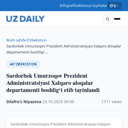
Infografika
Maxsus loyihalar
O'z
Bosh sahifa
O‘zbekiston
›
›
Sardorbek Umurzoqov Prezident Administratsiyasi Xalqaro aloqalar
departamenti boshlig‘i …
O‘ZBEKISTON
Sardorbek Umurzoqov Prezident
Administratsiyasi Xalqaro aloqalar
departamenti boshlig‘i etib tayinlandi
Dilafro'z Niyazova
·
23.10.2025
·
09:06
·
1711 views
Sardorbek Umurzoqov Prezident Administratsiyasi Xalqaro