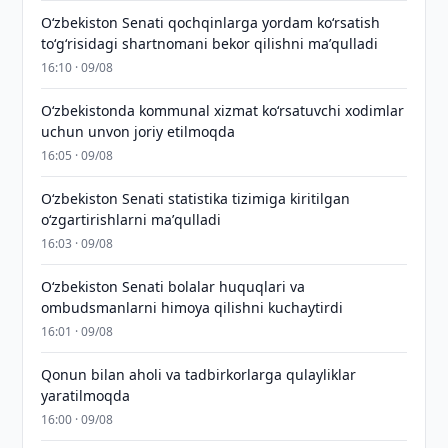
Oʻzbekiston Senati qochqinlarga yordam koʻrsatish
toʻgʻrisidagi shartnomani bekor qilishni maʼqulladi
16:10 · 09/08
Oʻzbekistonda kommunal xizmat koʻrsatuvchi xodimlar
uchun unvon joriy etilmoqda
16:05 · 09/08
Oʻzbekiston Senati statistika tizimiga kiritilgan
oʻzgartirishlarni maʼqulladi
16:03 · 09/08
Oʻzbekiston Senati bolalar huquqlari va
ombudsmanlarni himoya qilishni kuchaytirdi
16:01 · 09/08
Qonun bilan aholi va tadbirkorlarga qulayliklar
yaratilmoqda
16:00 · 09/08