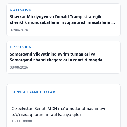
O‘ZBEKISTON
Shavkat Mirziyoyev va Donald Tramp strategik
sheriklik munosabatlarini rivojlantirish masalalarini
muhokama qilishdi
07/08/2026
O‘ZBEKISTON
Samarqand viloyatining ayrim tumanlari va
Samarqand shahri chegaralari oʻzgartirilmoqda
08/08/2026
SO'NGGI YANGILIKLAR
Oʻzbekiston Senati MDH maʼlumotlar almashinuvi
toʻgʻrisidagi bitimni ratifikatsiya qildi
16:11 · 09/08