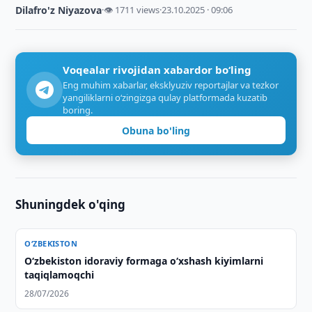
Dilafro'z Niyazova
·
👁 1711 views
·
23.10.2025 · 09:06
Voqealar rivojidan xabardor bo‘ling
Eng muhim xabarlar, eksklyuziv reportajlar va tezkor
yangiliklarni o‘zingizga qulay platformada kuzatib
boring.
Obuna bo'ling
Shuningdek o'qing
O‘ZBEKISTON
Oʻzbekiston idoraviy formaga oʻxshash kiyimlarni
taqiqlamoqchi
28/07/2026