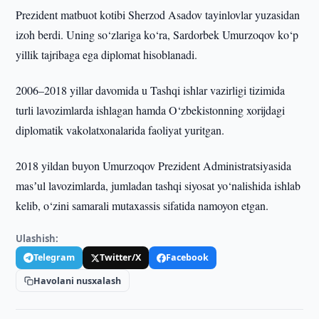
Prezident matbuot kotibi Sherzod Asadov tayinlovlar yuzasidan
izoh berdi. Uning so‘zlariga ko‘ra, Sardorbek Umurzoqov ko‘p
yillik tajribaga ega diplomat hisoblanadi.
2006–2018 yillar davomida u Tashqi ishlar vazirligi tizimida
turli lavozimlarda ishlagan hamda O‘zbekistonning xorijdagi
diplomatik vakolatxonalarida faoliyat yuritgan.
2018 yildan buyon Umurzoqov Prezident Administratsiyasida
masʼul lavozimlarda, jumladan tashqi siyosat yo‘nalishida ishlab
kelib, o‘zini samarali mutaxassis sifatida namoyon etgan.
Ulashish:
Telegram
Twitter/X
Facebook
Havolani nusxalash