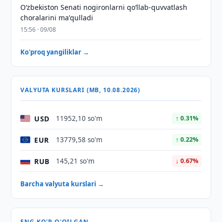
Oʻzbekiston Senati nogironlarni qoʻllab-quvvatlash
choralarini maʼqulladi
15:56 · 09/08
Ko'proq yangiliklar →
VALYUTA KURSLARI (MB, 10.08.2026)
USD
11952,10 so'm
↑ 0.31%
EUR
13779,58 so'm
↑ 0.22%
RUB
145,21 so'm
↓ 0.67%
Barcha valyuta kurslari →
ENG KO'P O'QILGAN