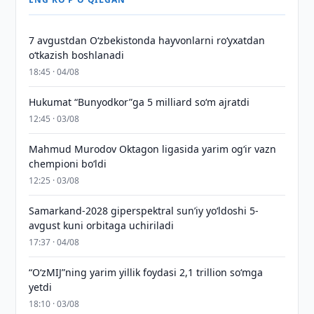
7 avgustdan O‘zbekistonda hayvonlarni ro‘yxatdan
o‘tkazish boshlanadi
18:45 · 04/08
Hukumat “Bunyodkor”ga 5 milliard so‘m ajratdi
12:45 · 03/08
Mahmud Murodov Oktagon ligasida yarim og‘ir vazn
chempioni bo‘ldi
12:25 · 03/08
Samarkand-2028 giperspektral sun’iy yo‘ldoshi 5-
avgust kuni orbitaga uchiriladi
17:37 · 04/08
“O‘zMIJ”ning yarim yillik foydasi 2,1 trillion so‘mga
yetdi
18:10 · 03/08