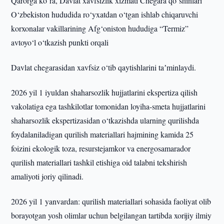
Qarorga ko‘ra, Davlat xavfsizlik xizmati Chegara qo‘shinlari
O‘zbekiston hududida ro‘yxatdan o‘tgan ishlab chiqaruvchi
korxonalar vakillarining Afg‘oniston hududiga “Termiz”
avtoyo‘l o‘tkazish punkti orqali
Davlat chegarasidan xavfsiz o‘tib qaytishlarini taʼminlaydi.
2026 yil 1 iyuldan shaharsozlik hujjatlarini ekspertiza qilish
vakolatiga ega tashkilotlar tomonidan loyiha-smeta hujjatlarini
shaharsozlik ekspertizasidan o‘tkazishda ularning qurilishda
foydalaniladigan qurilish materiallari hajmining kamida 25
foizini ekologik toza, resurstejamkor va energosamarador
qurilish materiallari tashkil etishiga oid talabni tekshirish
amaliyoti joriy qilinadi.
2026 yil 1 yanvardan: qurilish materiallari sohasida faoliyat olib
borayotgan yosh olimlar uchun belgilangan tartibda xorijiy ilmiy