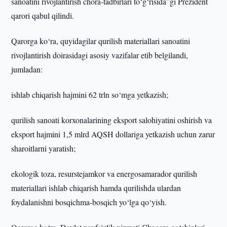
sanoatini rivojlantirish chora-tadbirlari to‘g‘risida”gi Prezident
qarori qabul qilindi.
Qarorga ko‘ra, quyidagilar qurilish materiallari sanoatini
rivojlantirish doirasidagi asosiy vazifalar etib belgilandi,
jumladan:
ishlab chiqarish hajmini 62 trln so‘mga yetkazish;
qurilish sanoati korxonalarining eksport salohiyatini oshirish va
eksport hajmini 1,5 mlrd AQSH dollariga yetkazish uchun zarur
sharoitlarni yaratish;
ekologik toza, resurstejamkor va energosamarador qurilish
materiallari ishlab chiqarish hamda qurilishda ulardan
foydalanishni bosqichma-bosqich yo‘lga qo‘yish.