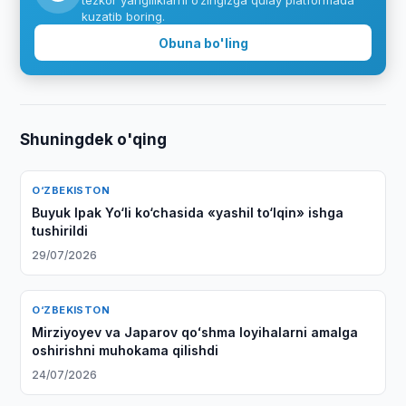
tezkor yangiliklarni o‘zingizga qulay platformada
kuzatib boring.
Obuna bo'ling
Shuningdek o'qing
O‘ZBEKISTON
Buyuk Ipak Yo‘li ko‘chasida «yashil to‘lqin» ishga
tushirildi
29/07/2026
O‘ZBEKISTON
Mirziyoyev va Japarov qoʻshma loyihalarni amalga
oshirishni muhokama qilishdi
24/07/2026