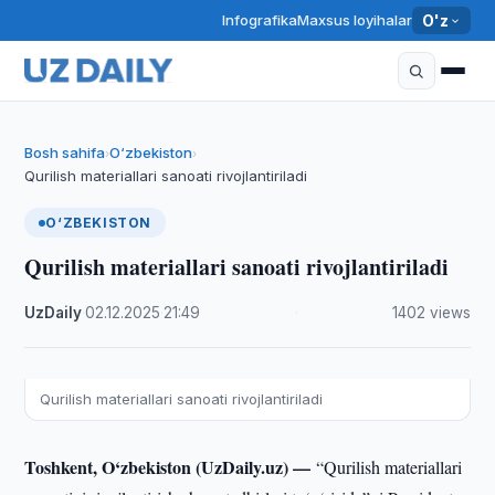
Infografika
Maxsus loyihalar
O'z
Bosh sahifa
O‘zbekiston
›
›
Qurilish materiallari sanoati rivojlantiriladi
O‘ZBEKISTON
Qurilish materiallari sanoati rivojlantiriladi
UzDaily
·
02.12.2025
·
21:49
·
1402 views
Qurilish materiallari sanoati rivojlantiriladi
Toshkent, O‘zbekiston (UzDaily.uz) —
“Qurilish materiallari