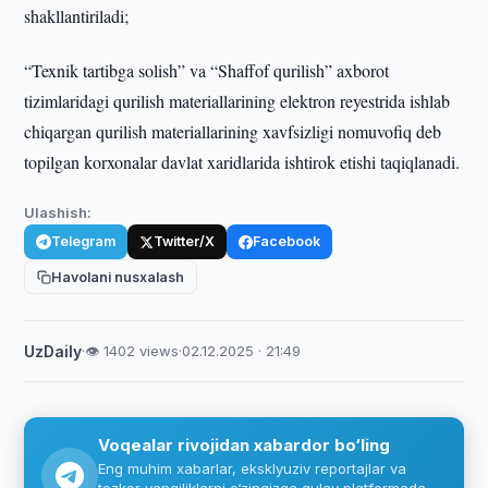
shakllantiriladi;
“Texnik tartibga solish” va “Shaffof qurilish” axborot
tizimlaridagi qurilish materiallarining elektron reyestrida ishlab
chiqargan qurilish materiallarining xavfsizligi nomuvofiq deb
topilgan korxonalar davlat xaridlarida ishtirok etishi taqiqlanadi.
Ulashish:
Telegram
Twitter/X
Facebook
Havolani nusxalash
UzDaily
·
👁 1402 views
·
02.12.2025 · 21:49
Voqealar rivojidan xabardor bo‘ling
Eng muhim xabarlar, eksklyuziv reportajlar va