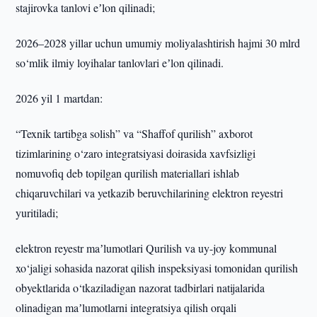
stajirovka tanlovi eʼlon qilinadi;
2026–2028 yillar uchun umumiy moliyalashtirish hajmi 30 mlrd
so‘mlik ilmiy loyihalar tanlovlari eʼlon qilinadi.
2026 yil 1 martdan:
“Texnik tartibga solish” va “Shaffof qurilish” axborot
tizimlarining o‘zaro integratsiyasi doirasida xavfsizligi
nomuvofiq deb topilgan qurilish materiallari ishlab
chiqaruvchilari va yetkazib beruvchilarining elektron reyestri
yuritiladi;
elektron reyestr maʼlumotlari Qurilish va uy-joy kommunal
xo‘jaligi sohasida nazorat qilish inspeksiyasi tomonidan qurilish
obyektlarida o‘tkaziladigan nazorat tadbirlari natijalarida
olinadigan maʼlumotlarni integratsiya qilish orqali