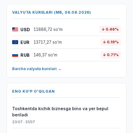
VALYUTA KURSLARI (MB, 06.08.2026)
USD
11886,72 so'm
↓ 0.46%
EUR
13717,27 so'm
↓ 0.19%
RUB
146,37 so'm
↓ 0.71%
Barcha valyuta kurslari →
ENG KO'P O'QILGAN
Toshkentda kichik biznesga bino va yer bepul
beriladi
23:07 · 31/07