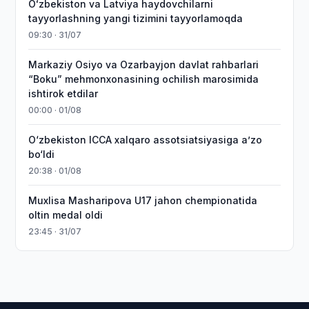
Oʻzbekiston va Latviya haydovchilarni
tayyorlashning yangi tizimini tayyorlamoqda
09:30 · 31/07
Markaziy Osiyo va Ozarbayjon davlat rahbarlari
“Boku” mehmonxonasining ochilish marosimida
ishtirok etdilar
00:00 · 01/08
O‘zbekiston ICCA xalqaro assotsiatsiyasiga aʼzo
bo‘ldi
20:38 · 01/08
Muxlisa Masharipova U17 jahon chempionatida
oltin medal oldi
23:45 · 31/07