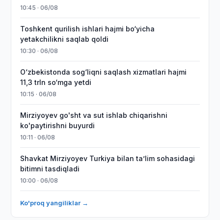
10:45 · 06/08
Toshkent qurilish ishlari hajmi bo‘yicha
yetakchilikni saqlab qoldi
10:30 · 06/08
O‘zbekistonda sog‘liqni saqlash xizmatlari hajmi
11,3 trln so‘mga yetdi
10:15 · 06/08
Mirziyoyev go'sht va sut ishlab chiqarishni
ko'paytirishni buyurdi
10:11 · 06/08
Shavkat Mirziyoyev Turkiya bilan taʼlim sohasidagi
bitimni tasdiqladi
10:00 · 06/08
Ko'proq yangiliklar →