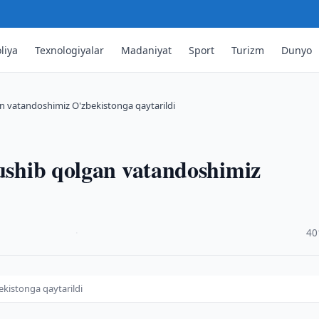
liya
Texnologiyalar
Madaniyat
Sport
Turizm
Dunyo
an vatandoshimiz O'zbekistonga qaytarildi
tushib qolgan vatandoshimiz
·
40
ekistonga qaytarildi