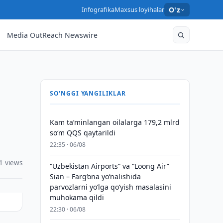
Infografika
Maxsus loyihalar
O'z
Media OutReach Newswire
SO'NGGI YANGILIKLAR
Kam taʼminlangan oilalarga 179,2 mlrd
so‘m QQS qaytarildi
22:35 · 06/08
1 views
“Uzbekistan Airports” va “Loong Air”
Sian – Farg‘ona yo‘nalishida
parvozlarni yo‘lga qo‘yish masalasini
muhokama qildi
22:30 · 06/08