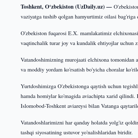
Toshkent, O‘zbekiston (UzDaily.uz) —
O'zbekiston
vaziyatga tushib qolgan hamyurtimiz oilasi bag'rig
O'zbekiston fuqarosi E.X. mamlakatimiz elchixonasiga
vaqtinchalik turar joy va kundalik ehtiyojlar uchun 
Vatandoshimizning murojaati elchixona tomonidan alo
va moddiy yordam ko'rsatish bo'yicha choralar ko'ril
Yurtdoshimizga O'zbekistonga qaytish uchun tegishli
hamda homiylar ko'magida aviachipta xarid qilindi
Islomobod-Toshkent aviareysi bilan Vatanga qaytaril
Vatandoshlarimizni har qanday holatda yolg'iz qoldi
tashqi siyosatining ustuvor yo'nalishlaridan biridir.