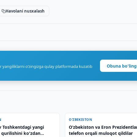
Havolani nusxalash
Obuna bo'ling
r yangiliklarni o‘zingizga qulay platformada kuzatib
N
O‘ZBEKISTON
v Toshkentdagi yangi
Oʻzbekiston va Eron Prezidentla
 qurilishini ko'zdan
telefon orqali muloqot qildilar