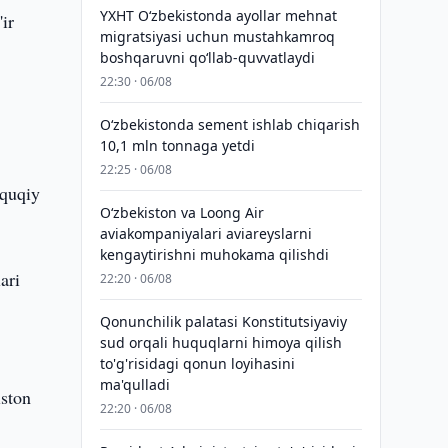
YXHT O‘zbekistonda ayollar mehnat
ir
migratsiyasi uchun mustahkamroq
boshqaruvni qo‘llab-quvvatlaydi
22:30 · 06/08
O‘zbekistonda sement ishlab chiqarish
10,1 mln tonnaga yetdi
22:25 · 06/08
uquqiy
Oʻzbekiston va Loong Air
aviakompaniyalari aviareyslarni
kengaytirishni muhokama qilishdi
ari
22:20 · 06/08
Qonunchilik palatasi Konstitutsiyaviy
sud orqali huquqlarni himoya qilish
to'g'risidagi qonun loyihasini
ma'qulladi
iston
22:20 · 06/08