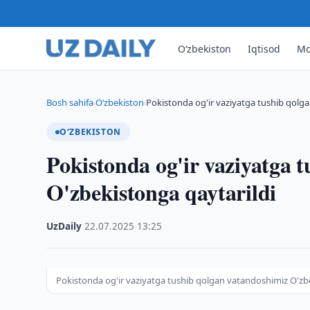
O‘zbekiston
Iqtisod
Mo
Bosh sahifa
O‘zbekiston
Pokistonda og'ir vaziyatga tushib qolg
›
›
O‘ZBEKISTON
Pokistonda og'ir vaziyatga 
O'zbekistonga qaytarildi
UzDaily
·
22.07.2025
·
13:25
Pokistonda og'ir vaziyatga tushib qolgan vatandoshimiz O'zb