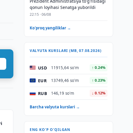
Prezident Administratsiya to'g'risidagi
qonun loyihasi Senatga yuborildi
22:15 · 06/08
Ko'proq yangiliklar →
VALYUTA KURSLARI (MB, 07.08.2026)
USD
11915,64 so'm
↑ 0.24%
EUR
13749,46 so'm
↑ 0.23%
RUB
146,19 so'm
↓ 0.12%
Barcha valyuta kurslari →
ri
ENG KO'P O'QILGAN