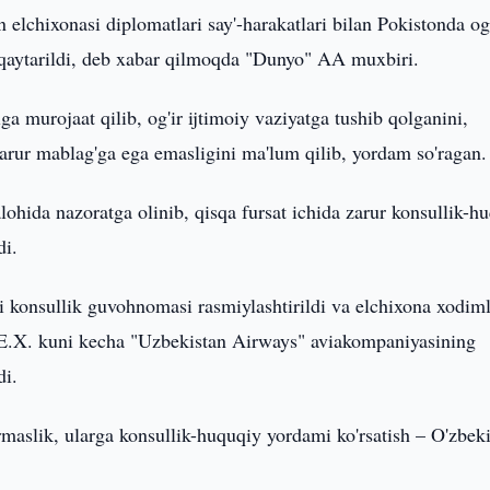
 elchixonasi diplomatlari say'-harakatlari bilan Pokistonda og'
a qaytarildi, deb xabar qilmoqda "Dunyo" AA muxbiri.
 murojaat qilib, og'ir ijtimoiy vaziyatga tushib qolganini,
zarur mablag'ga ega emasligini ma'lum qilib, yordam so'ragan.
hida nazoratga olinib, qisqa fursat ichida zarur konsullik-h
di.
 konsullik guvohnomasi rasmiylashtirildi va elchixona xodiml
. E.X. kuni kecha "Uzbekistan Airways" aviakompaniyasining
di.
rmaslik, ularga konsullik-huquqiy yordami ko'rsatish – O'zbek