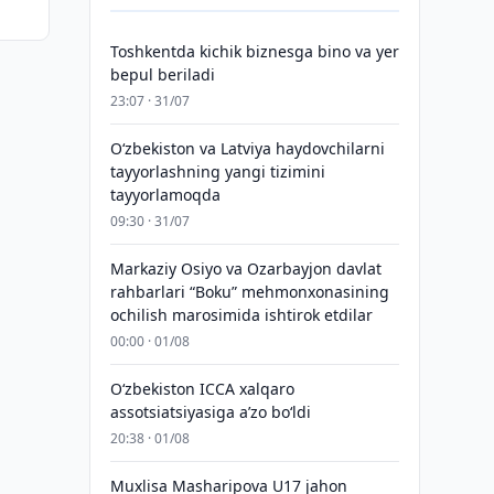
Toshkentda kichik biznesga bino va yer
bepul beriladi
23:07 · 31/07
Oʻzbekiston va Latviya haydovchilarni
tayyorlashning yangi tizimini
tayyorlamoqda
09:30 · 31/07
Markaziy Osiyo va Ozarbayjon davlat
rahbarlari “Boku” mehmonxonasining
ochilish marosimida ishtirok etdilar
00:00 · 01/08
O‘zbekiston ICCA xalqaro
assotsiatsiyasiga aʼzo bo‘ldi
20:38 · 01/08
Muxlisa Masharipova U17 jahon