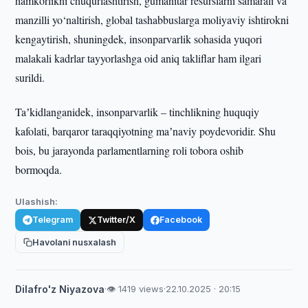
hamkorlikni chuqurlashtirish, gumanitar resurslarni samarali va
manzilli yo‘naltirish, global tashabbuslarga moliyaviy ishtirokni
kengaytirish, shuningdek, insonparvarlik sohasida yuqori
malakali kadrlar tayyorlashga oid aniq takliflar ham ilgari
surildi.
Taʼkidlanganidek, insonparvarlik – tinchlikning huquqiy
kafolati, barqaror taraqqiyotning maʼnaviy poydevoridir. Shu
bois, bu jarayonda parlamentlarning roli tobora oshib
bormoqda.
Ulashish:
Telegram
Twitter/X
Facebook
Havolani nusxalash
Dilafro'z Niyazova
·
👁 1419 views
·
22.10.2025 · 20:15