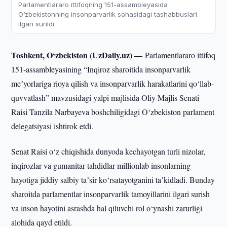
Parlamentlararo ittifoqning 151-assambleyasida
O‘zbekistonning insonparvarlik sohasidagi tashabbuslari
ilgari surildi
Toshkent, O‘zbekiston (UzDaily.uz) —
Parlamentlararo ittifoq
151-assambleyasining “Inqiroz sharoitida insonparvarlik
meʼyorlariga rioya qilish va insonparvarlik harakatlarini qo‘llab-
quvvatlash” mavzusidagi yalpi majlisida Oliy Majlis Senati
Raisi Tanzila Narbayeva boshchiligidagi O‘zbekiston parlament
delegatsiyasi ishtirok etdi.
Senat Raisi o‘z chiqishida dunyoda kechayotgan turli nizolar,
inqirozlar va gumanitar tahdidlar millionlab insonlarning
hayotiga jiddiy salbiy taʼsir ko‘rsatayotganini taʼkidladi. Bunday
sharoitda parlamentlar insonparvarlik tamoyillarini ilgari surish
va inson hayotini asrashda hal qiluvchi rol o‘ynashi zarurligi
alohida qayd etildi.