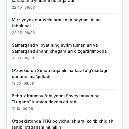
saralash o‘yinlarini boshqaradi
22:40 · 08/08
Mirziyoyev quruvchilarni kasb bayrami bilan
tabrikladi
22:35 · 08/08
Samarqand viloyatining ayrim tumanlari va
Samarqand shahri chegaralari oʻzgartirilmoqda
18:30 · 08/08
Oʻzbekiston Senati raqamli markaz toʻgʻrisidagi
qonunni maʼqulladi
18:20 · 08/08
Behruz Karimov faoliyatini Shveysariyaning
“Lugano” klubida davom ettiradi
18:10 · 08/08
O‘zbekistonda YHQ bo‘yicha ishlarni ko‘rib chiqish
tartibi o‘zgarishi mumkin