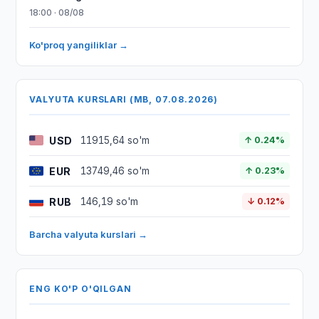
18:00 · 08/08
Ko'proq yangiliklar →
VALYUTA KURSLARI (MB, 07.08.2026)
USD
11915,64 so'm
↑ 0.24%
EUR
13749,46 so'm
↑ 0.23%
RUB
146,19 so'm
↓ 0.12%
Barcha valyuta kurslari →
ENG KO'P O'QILGAN