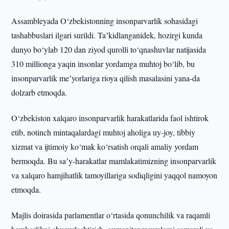
Assambleyada O‘zbekistonning insonparvarlik sohasidagi
tashabbuslari ilgari surildi. Taʼkidlanganidek, hozirgi kunda
dunyo bo‘ylab 120 dan ziyod qurolli to‘qnashuvlar natijasida
310 millionga yaqin insonlar yordamga muhtoj bo‘lib, bu
insonparvarlik meʼyorlariga rioya qilish masalasini yana-da
dolzarb etmoqda.
O‘zbekiston xalqaro insonparvarlik harakatlarida faol ishtirok
etib, notinch mintaqalardagi muhtoj aholiga uy-joy, tibbiy
xizmat va ijtimoiy ko‘mak ko‘rsatish orqali amaliy yordam
bermoqda. Bu saʼy-harakatlar mamlakatimizning insonparvarlik
va xalqaro hamjihatlik tamoyillariga sodiqligini yaqqol namoyon
etmoqda.
Majlis doirasida parlamentlar o‘rtasida qonunchilik va raqamli