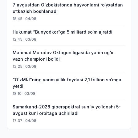
7 avgustdan O‘zbekistonda hayvonlarni ro‘yxatdan
o‘tkazish boshlanadi
18:45 · 04/08
Hukumat “Bunyodkor”ga 5 milliard so‘m ajratdi
12:45 · 03/08
Mahmud Murodov Oktagon ligasida yarim og‘ir
vazn chempioni bo‘ldi
12:25 · 03/08
“O‘zMIJ”ning yarim yillik foydasi 2,1 trillion so‘mga
yetdi
18:10 · 03/08
Samarkand-2028 giperspektral sun’iy yo‘ldoshi 5-
avgust kuni orbitaga uchiriladi
17:37 · 04/08