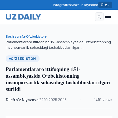
Infografika
Maxsus loyihalar
O'z
Bosh sahifa
O‘zbekiston
›
›
Parlamentlararo ittifoqning 151-assambleyasida O‘zbekistonning
insonparvarlik sohasidagi tashabbuslari ilgari …
O‘ZBEKISTON
Parlamentlararo ittifoqning 151-
assambleyasida O‘zbekistonning
insonparvarlik sohasidagi tashabbuslari ilgari
surildi
Dilafro'z Niyazova
·
22.10.2025
·
20:15
·
1419 views