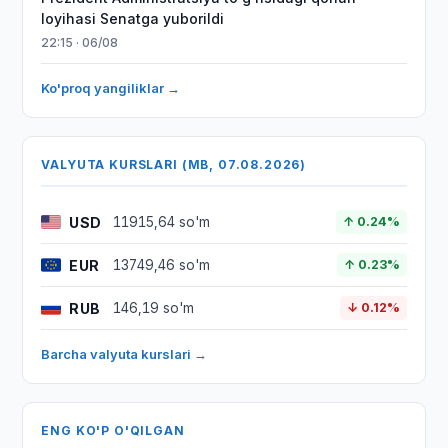
loyihasi Senatga yuborildi
22:15 · 06/08
Ko'proq yangiliklar →
VALYUTA KURSLARI (MB, 07.08.2026)
USD
11915,64 so'm
↑ 0.24%
EUR
13749,46 so'm
↑ 0.23%
RUB
146,19 so'm
↓ 0.12%
Barcha valyuta kurslari →
ENG KO'P O'QILGAN