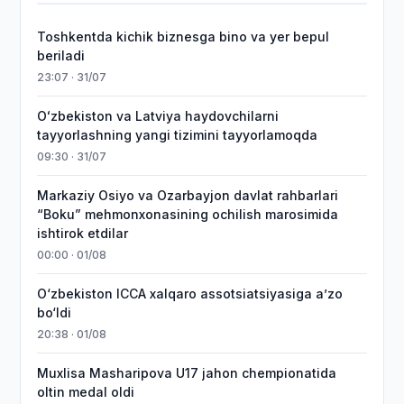
Toshkentda kichik biznesga bino va yer bepul
beriladi
23:07 · 31/07
Oʻzbekiston va Latviya haydovchilarni
tayyorlashning yangi tizimini tayyorlamoqda
09:30 · 31/07
Markaziy Osiyo va Ozarbayjon davlat rahbarlari
“Boku” mehmonxonasining ochilish marosimida
ishtirok etdilar
00:00 · 01/08
O‘zbekiston ICCA xalqaro assotsiatsiyasiga aʼzo
bo‘ldi
20:38 · 01/08
Muxlisa Masharipova U17 jahon chempionatida
oltin medal oldi