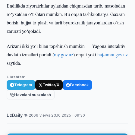
Endilikda ziyoratchilar uylaridan chiqmasdan turib, masofadan
ro‘yxatdan o‘tishlari mumkin. Bu orqali tashkilotlarga shaxsan
borish, hujjat to‘plash va turli byurokratik jarayonlardan o‘tish
zarurati yo‘qoladi.
Arizani ikki yo‘l bilan topshirish mumkin — Yagona interaktiv
davlat xizmatlari portali (
my.gov.uz
) orqali yoki
haj-umra.gov.uz
saytida.
Ulashish:
Telegram
Twitter/X
Facebook
Havolani nusxalash
UzDaily
·
👁 2066 views
·
23.10.2025 · 09:30