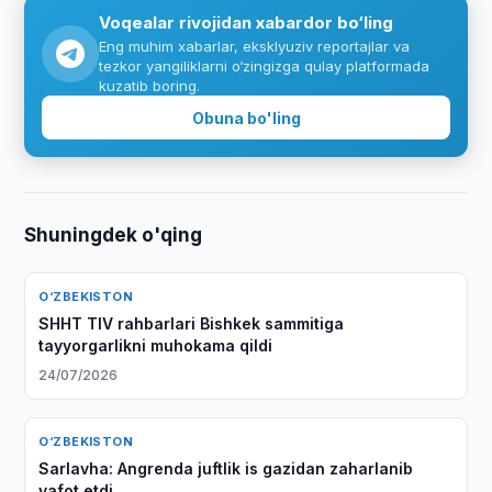
Voqealar rivojidan xabardor bo‘ling
Eng muhim xabarlar, eksklyuziv reportajlar va
tezkor yangiliklarni o‘zingizga qulay platformada
kuzatib boring.
Obuna bo'ling
Shuningdek o'qing
O‘ZBEKISTON
SHHT TIV rahbarlari Bishkek sammitiga
tayyorgarlikni muhokama qildi
24/07/2026
O‘ZBEKISTON
Sarlavha: Angrenda juftlik is gazidan zaharlanib
vafot etdi