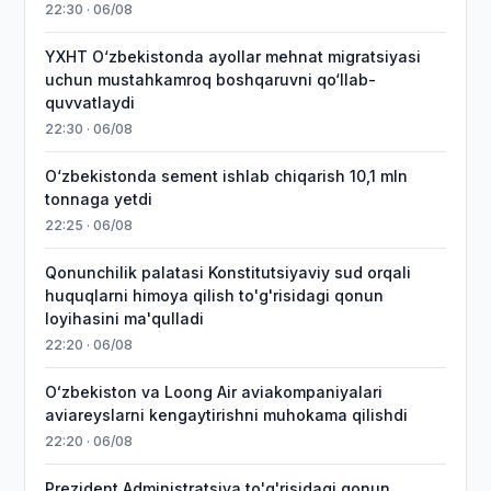
22:30 · 06/08
YXHT O‘zbekistonda ayollar mehnat migratsiyasi
uchun mustahkamroq boshqaruvni qo‘llab-
quvvatlaydi
22:30 · 06/08
O‘zbekistonda sement ishlab chiqarish 10,1 mln
tonnaga yetdi
22:25 · 06/08
Qonunchilik palatasi Konstitutsiyaviy sud orqali
huquqlarni himoya qilish to'g'risidagi qonun
loyihasini ma'qulladi
22:20 · 06/08
Oʻzbekiston va Loong Air aviakompaniyalari
aviareyslarni kengaytirishni muhokama qilishdi
22:20 · 06/08
Prezident Administratsiya to'g'risidagi qonun