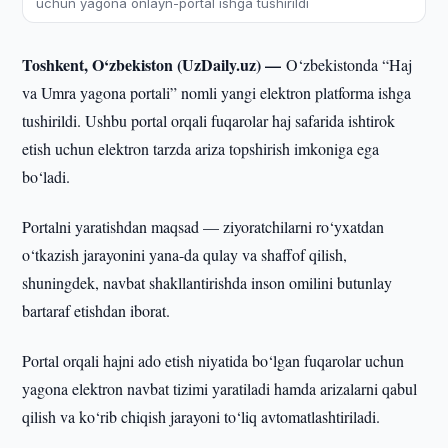
uchun yagona onlayn-portal ishga tushirildi
Toshkent, O‘zbekiston (UzDaily.uz) —
O‘zbekistonda “Haj
va Umra yagona portali” nomli yangi elektron platforma ishga
tushirildi. Ushbu portal orqali fuqarolar haj safarida ishtirok
etish uchun elektron tarzda ariza topshirish imkoniga ega
bo‘ladi.
Portalni yaratishdan maqsad — ziyoratchilarni ro‘yxatdan
o‘tkazish jarayonini yana-da qulay va shaffof qilish,
shuningdek, navbat shakllantirishda inson omilini butunlay
bartaraf etishdan iborat.
Portal orqali hajni ado etish niyatida bo‘lgan fuqarolar uchun
yagona elektron navbat tizimi yaratiladi hamda arizalarni qabul
qilish va ko‘rib chiqish jarayoni to‘liq avtomatlashtiriladi.