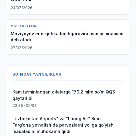
24/07/2026
O‘ZBEKISTON
Mirziyoyev energetika boshqaruvini asosiy muammo
deb atadi
27/07/2026
SO'NGGI YANGILIKLAR
Kam taʼminlangan oilalarga 179,2 mlrd so‘m QQS
qaytarildi
22:35 · 06/08
“Uzbekistan Airports” va “Loong Air” Sian –
Farg‘ona yo‘nalishida parvozlarni yo‘lga qo‘yish
masalasini muhokama qildi