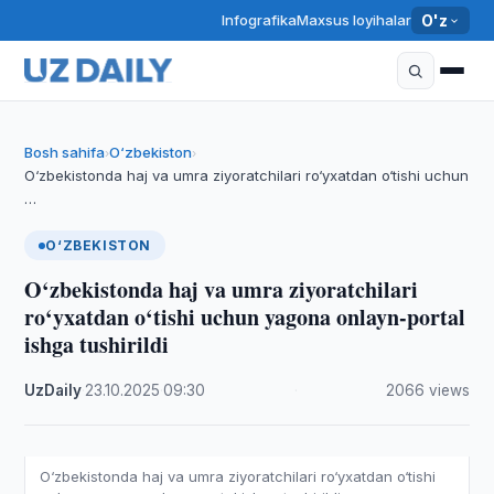
Infografika
Maxsus loyihalar
O'z
Bosh sahifa
O‘zbekiston
›
›
O‘zbekistonda haj va umra ziyoratchilari ro‘yxatdan o‘tishi uchun
…
O‘ZBEKISTON
O‘zbekistonda haj va umra ziyoratchilari
ro‘yxatdan o‘tishi uchun yagona onlayn-portal
ishga tushirildi
UzDaily
·
23.10.2025
·
09:30
·
2066 views
O‘zbekistonda haj va umra ziyoratchilari ro‘yxatdan o‘tishi