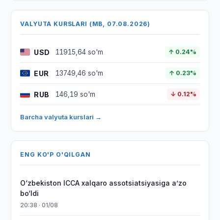
VALYUTA KURSLARI (MB, 07.08.2026)
USD
11915,64 so'm
↑ 0.24%
EUR
13749,46 so'm
↑ 0.23%
RUB
146,19 so'm
↓ 0.12%
Barcha valyuta kurslari →
ENG KO'P O'QILGAN
O‘zbekiston ICCA xalqaro assotsiatsiyasiga aʼzo
bo‘ldi
20:38 · 01/08