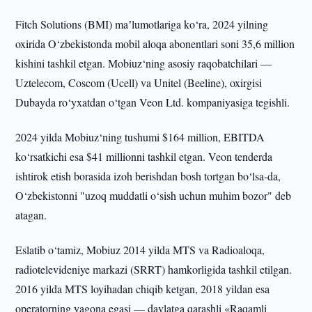
Fitch Solutions (BMI) maʼlumotlariga ko‘ra, 2024 yilning
oxirida O‘zbekistonda mobil aloqa abonentlari soni 35,6 million
kishini tashkil etgan. Mobiuz‘ning asosiy raqobatchilari —
Uztelecom, Coscom (Ucell) va Unitel (Beeline), oxirgisi
Dubayda ro‘yxatdan o‘tgan Veon Ltd. kompaniyasiga tegishli.
2024 yilda Mobiuz‘ning tushumi $164 million, EBITDA
ko‘rsatkichi esa $41 millionni tashkil etgan. Veon tenderda
ishtirok etish borasida izoh berishdan bosh tortgan bo‘lsa-da,
O‘zbekistonni "uzoq muddatli o‘sish uchun muhim bozor" deb
atagan.
Eslatib o‘tamiz, Mobiuz 2014 yilda MTS va Radioaloqa,
radiotelevideniye markazi (SRRT) hamkorligida tashkil etilgan.
2016 yilda MTS loyihadan chiqib ketgan, 2018 yildan esa
operatorning yagona egasi — davlatga qarashli «Raqamli