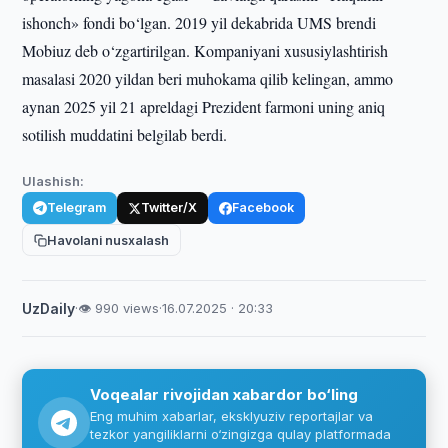
ishonch» fondi bo‘lgan. 2019 yil dekabrida UMS brendi
Mobiuz deb o‘zgartirilgan. Kompaniyani xususiylashtirish
masalasi 2020 yildan beri muhokama qilib kelingan, ammo
aynan 2025 yil 21 apreldagi Prezident farmoni uning aniq
sotilish muddatini belgilab berdi.
Ulashish:
Telegram
Twitter/X
Facebook
Havolani nusxalash
UzDaily
·
👁 990 views
·
16.07.2025 · 20:33
Voqealar rivojidan xabardor bo‘ling
Eng muhim xabarlar, eksklyuziv reportajlar va
tezkor yangiliklarni o‘zingizga qulay platformada