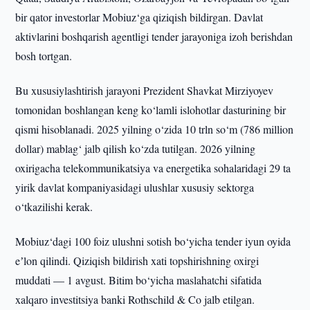
bir qator investorlar Mobiuz‘ga qiziqish bildirgan. Davlat
aktivlarini boshqarish agentligi tender jarayoniga izoh berishdan
bosh tortgan.
Bu xususiylashtirish jarayoni Prezident Shavkat Mirziyoyev
tomonidan boshlangan keng ko‘lamli islohotlar dasturining bir
qismi hisoblanadi. 2025 yilning o‘zida 10 trln so‘m (786 million
dollar) mablag‘ jalb qilish ko‘zda tutilgan. 2026 yilning
oxirigacha telekommunikatsiya va energetika sohalaridagi 29 ta
yirik davlat kompaniyasidagi ulushlar xususiy sektorga
o‘tkazilishi kerak.
Mobiuz‘dagi 100 foiz ulushni sotish bo‘yicha tender iyun oyida
eʼlon qilindi. Qiziqish bildirish xati topshirishning oxirgi
muddati — 1 avgust. Bitim bo‘yicha maslahatchi sifatida
xalqaro investitsiya banki Rothschild & Co jalb etilgan.