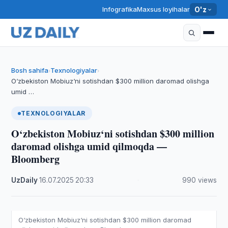
Infografika
Maxsus loyihalar
O'z
Bosh sahifa
Texnologiyalar
›
›
O‘zbekiston Mobiuz‘ni sotishdan $300 million daromad olishga
umid …
TEXNOLOGIYALAR
O‘zbekiston Mobiuz‘ni sotishdan $300 million
daromad olishga umid qilmoqda —
Bloomberg
UzDaily
·
16.07.2025
·
20:33
·
990 views
O‘zbekiston Mobiuz‘ni sotishdan $300 million daromad