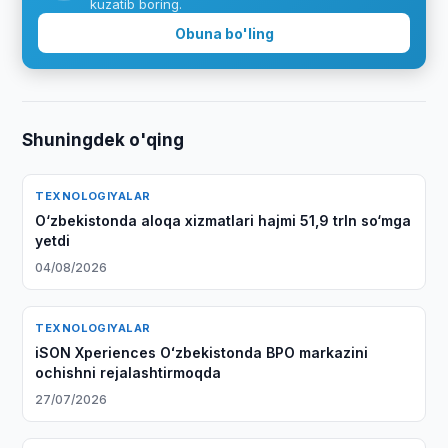
kuzatib boring.
Obuna bo'ling
Shuningdek o'qing
TEXNOLOGIYALAR
O‘zbekistonda aloqa xizmatlari hajmi 51,9 trln so‘mga
yetdi
04/08/2026
TEXNOLOGIYALAR
iSON Xperiences Oʻzbekistonda BPO markazini
ochishni rejalashtirmoqda
27/07/2026