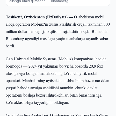
olishga umid qilmoqda — Bloomberg
Toshkent, O‘zbekiston (UzDaily.uz) —
O‘zbekiston mobil
aloqa operatori Mobiuz‘ni xususiylashtirish orqali taxminan 300
million dollar mablag‘ jalb qilishni rejalashtirmoqda. Bu haqda
Bloomberg agentligi masalaga yaqin manbalarga tayanib xabar
berdi.
Gap Universal Mobile Systems (Mobiuz) kompaniyasi haqida
bormoqda — 2024 yil yakunlari bo‘yicha bozorda 20,9 foiz
ulushga ega bo‘lgan mamlakatning to‘rtinchi yirik mobil
operatori. Manbalarning aytishicha, ushbu bitim bozor narxidan
yuqori bahoda amalga oshirilishi mumkin, chunki davlat
operatorni boshqa bozor ishtirokchilari bilan birlashtirishga
ko‘maklashishga tayyorligini bildirgan.
Qatar, Saudiya Arabistoni, Ozarbayjon va Yevropadan bo‘lgan