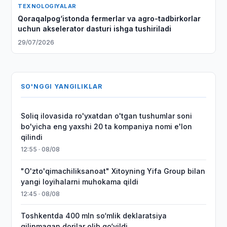
TEXNOLOGIYALAR
Qoraqalpog‘istonda fermerlar va agro-tadbirkorlar
uchun akselerator dasturi ishga tushiriladi
29/07/2026
SO'NGGI YANGILIKLAR
Soliq ilovasida ro'yxatdan o'tgan tushumlar soni
bo'yicha eng yaxshi 20 ta kompaniya nomi e'lon
qilindi
12:55 · 08/08
"O'zto'qimachiliksanoat" Xitoyning Yifa Group bilan
yangi loyihalarni muhokama qildi
12:45 · 08/08
Toshkentda 400 mln so‘mlik deklaratsiya
qilinmagan dorilar olib qo‘yildi