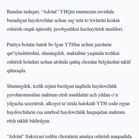
Bundan tashqari, “Adolat” YHQni muntazam ravishda
buzadigan haydovchilar uchun sug‘urta to‘lovlarini keskin
oshirish orqali iqtisodiy javobgarlikni kuchaytirish tarafdori.
Partiya bolalar halok bo‘lgan YTHlar uchun jazolarni
qatʼiylashtirishni, shuningdek, maktablar yaqinida tezlikni
oshirish holatlari uchun alohida qattiq choralar belgilashni taklif
qilmoqda.
Shuningdek, tezlik rejimi buzilgan taqdirda haydovchilik
guvohnomasidan mahrum etish muddatini uch yildan o‘n
yilgacha uzaytirish, alkogol taʼsirida halokatli YTH sodir etgan
haydovchilarni esa umrbod haydovchilik huquqidan mahrum
etish taklifi bildirilgan.
“Adolat” fraksiyasi ushbu choralarni amalga oshirish maqsadida