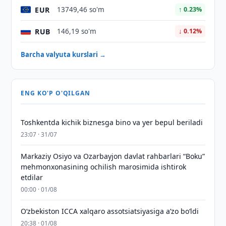
EUR
13749,46 so'm
↑ 0.23%
RUB
146,19 so'm
↓ 0.12%
Barcha valyuta kurslari →
ENG KO'P O'QILGAN
Toshkentda kichik biznesga bino va yer bepul beriladi
23:07 · 31/07
Markaziy Osiyo va Ozarbayjon davlat rahbarlari “Boku”
mehmonxonasining ochilish marosimida ishtirok
etdilar
00:00 · 01/08
O‘zbekiston ICCA xalqaro assotsiatsiyasiga aʼzo bo‘ldi
20:38 · 01/08