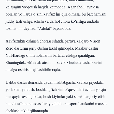
kelajagini yo‘qotish haqida ketmoqda. Agar aholi, ayniqsa
bolalar, yo‘llarda o‘zini xavfsiz his qila olmasa, bu barchamizni
jiddiy tashvishga solishi va darhol chora ko‘rishga undashi
lozim», — deyiladi “Adolat” bayonotida.
Xavfsizlikni oshirish chorasi sifatida partiya xalqaro Vision
Zero dasturini joriy etishni taklif qilmoqda. Mazkur dastur
YTHlardagi o‘lim holatlarini bartaraf etishga qaratilgan.
Shuningdek, «Maktab atrofi — xavfsiz hudud» tashabbusini
amalga oshirish rejalashtirilmoqda.
Ushbu dastur doirasida uydan maktabgacha xavfsiz piyodalar
yo‘laklari yaratish, boshlang‘ich sinf o‘quvchilari uchun yorqin
nur qaytaruvchi jiletlar, bosh kiyimlar yoki sumkalar joriy etish
hamda taʼlim muassasalari yaqinida transport harakatini maxsus
cheklash taklif qilinmoqda.