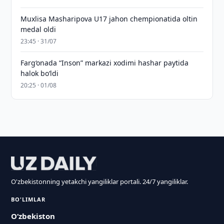
Muxlisa Masharipova U17 jahon chempionatida oltin
medal oldi
23:45 · 31/07
Farg‘onada “Inson” markazi xodimi hashar paytida
halok bo‘ldi
20:25 · 01/08
O'zbekistonning yetakchi yangiliklar portali. 24/7 yangiliklar.
BO'LIMLAR
O‘zbekiston