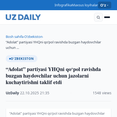
Infografika
Maxsus loyihalar
O'z
Bosh sahifa
O‘zbekiston
›
›
“Adolat” partiyasi YHQni qo‘pol ravishda buzgan haydovchilar
uchun …
O‘ZBEKISTON
“Adolat” partiyasi YHQni qo‘pol ravishda
buzgan haydovchilar uchun jazolarni
kuchaytirishni taklif etdi
UzDaily
·
22.10.2025
·
21:35
·
1548 views
“Adolat” partiyasi YHQni qo‘pol ravishda buzgan haydovchilar