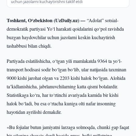
uchun jazolarni kuchaytirishni taklif etdi
Toshkent, O‘zbekiston (UzDaily.uz) —
“Adolat” sotsial-
demokratik partiyasi Yo‘l harakati qoidalarini qo‘pol ravishda
buzgan haydovchilar uchun jazolarni keskin kuchaytirish
tashabbusi bilan chiqdi.
Partiyada eslatilishicha, o‘tgan yili mamlakatda 9364 ta yo‘l-
transport hodisasi sodir bo‘lgan bo‘lib, ular natijasida taxminan
9000 kishi jarohat olgan va 2203 kishi halok bo‘lgan. Alohida
taʼkidlanishicha, jabrlanuvchilarning katta qismi bolalardir.
Statistikaga ko‘ra, har to‘rtinchi avariyada kamida bir kishi
halok bo‘ladi, bu esa o‘rtacha kuniga olti nafar insonning
hayotidan ayrilishi demakdir.
«Bu fojialar butun jamiyatni larzaga solmoqda, chunki gap faqat
bir oilaning shaxsiy dardi haqida emas, balki millatning