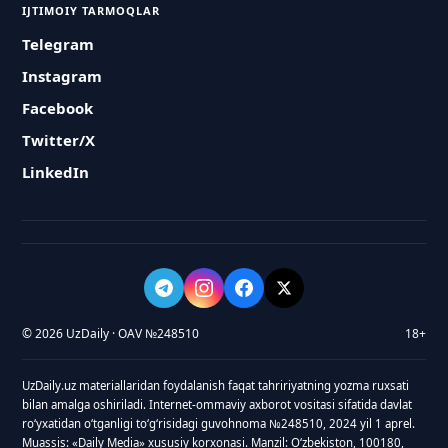
IJTIMOIY TARMOQLAR
Telegram
Instagram
Facebook
Twitter/X
LinkedIn
© 2026 UzDaily · OAV №248510
18+
UzDaily.uz materiallaridan foydalanish faqat tahririyatning yozma ruxsati
bilan amalga oshiriladi. Internet-ommaviy axborot vositasi sifatida davlat
roʻyxatidan oʻtganligi toʻgʻrisidagi guvohnoma №248510, 2024 yil 1 aprel.
Muassis: «Daily Media» xususiy korxonasi. Manzil: Oʻzbekiston, 100180,