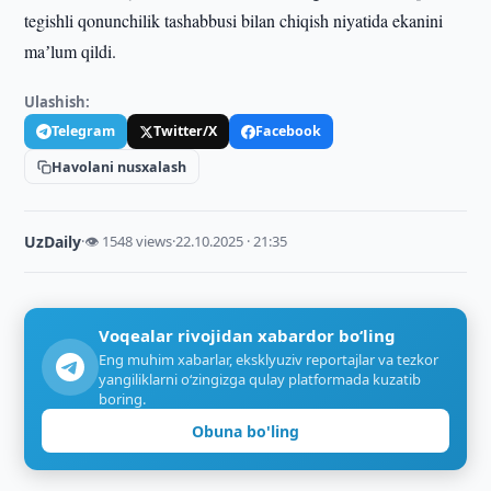
tegishli qonunchilik tashabbusi bilan chiqish niyatida ekanini
maʼlum qildi.
Ulashish:
Telegram
Twitter/X
Facebook
Havolani nusxalash
UzDaily
·
👁 1548 views
·
22.10.2025 · 21:35
Voqealar rivojidan xabardor bo‘ling
Eng muhim xabarlar, eksklyuziv reportajlar va tezkor
yangiliklarni o‘zingizga qulay platformada kuzatib
boring.
Obuna bo'ling