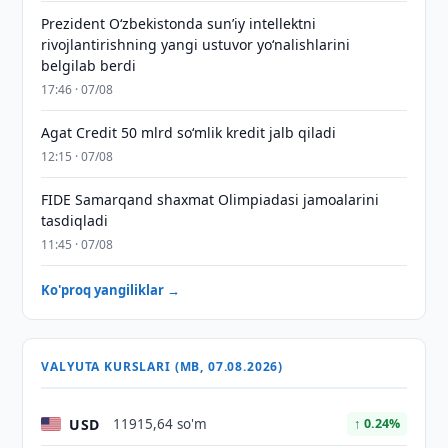
Prezident Oʻzbekistonda sunʼiy intellektni
rivojlantirishning yangi ustuvor yoʻnalishlarini
belgilab berdi
17:46 · 07/08
Agat Credit 50 mlrd so‘mlik kredit jalb qiladi
12:15 · 07/08
FIDE Samarqand shaxmat Olimpiadasi jamoalarini
tasdiqladi
11:45 · 07/08
Ko'proq yangiliklar →
VALYUTA KURSLARI (MB, 07.08.2026)
USD
11915,64 so'm
↑ 0.24%