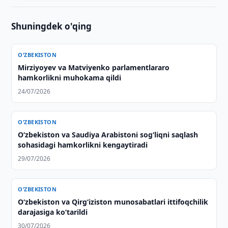
Shuningdek o'qing
O‘ZBEKISTON
Mirziyoyev va Matviyenko parlamentlararo
hamkorlikni muhokama qildi
24/07/2026
O‘ZBEKISTON
Oʻzbekiston va Saudiya Arabistoni sogʻliqni saqlash
sohasidagi hamkorlikni kengaytiradi
29/07/2026
O‘ZBEKISTON
Oʻzbekiston va Qirgʻiziston munosabatlari ittifoqchilik
darajasiga koʻtarildi
30/07/2026