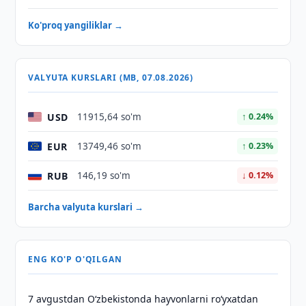
Ko'proq yangiliklar →
VALYUTA KURSLARI (MB, 07.08.2026)
USD
11915,64 so'm
↑ 0.24%
EUR
13749,46 so'm
↑ 0.23%
RUB
146,19 so'm
↓ 0.12%
Barcha valyuta kurslari →
ENG KO'P O'QILGAN
7 avgustdan O‘zbekistonda hayvonlarni ro‘yxatdan