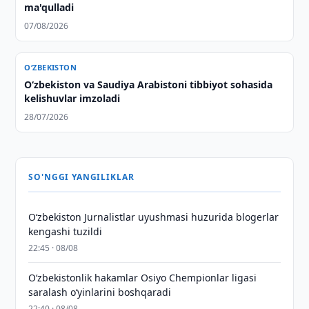
ma'qulladi
07/08/2026
O‘ZBEKISTON
Oʻzbekiston va Saudiya Arabistoni tibbiyot sohasida
kelishuvlar imzoladi
28/07/2026
SO'NGGI YANGILIKLAR
O‘zbekiston Jurnalistlar uyushmasi huzurida blogerlar
kengashi tuzildi
22:45 · 08/08
O‘zbekistonlik hakamlar Osiyo Chempionlar ligasi
saralash o‘yinlarini boshqaradi
22:40 · 08/08