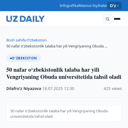
Infografika
Maxsus loyihalar
O'z
Bosh sahifa
O‘zbekiston
›
›
50 nafar o‘zbekistonlik talaba har yili Vengriyaning Obuda …
O‘ZBEKISTON
50 nafar o‘zbekistonlik talaba har yili
Vengriyaning Obuda universitetida tahsil oladi
Dilafro'z Niyazova
·
18.07.2025
·
12:30
·
425 views
50 nafar o‘zbekistonlik talaba har yili Vengriyaning Obuda
universitetida tahsil oladi