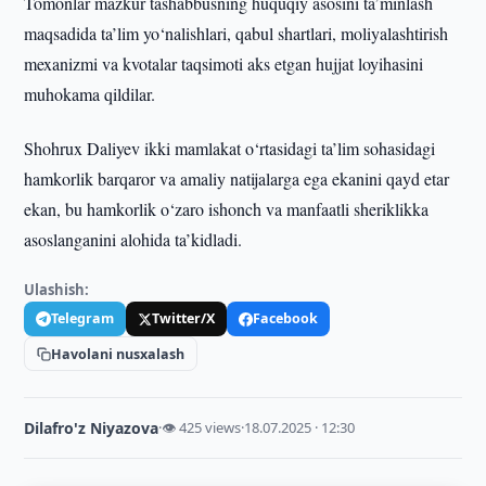
Tomonlar mazkur tashabbusning huquqiy asosini ta’minlash
maqsadida ta’lim yo‘nalishlari, qabul shartlari, moliyalashtirish
mexanizmi va kvotalar taqsimoti aks etgan hujjat loyihasini
muhokama qildilar.
Shohrux Daliyev ikki mamlakat o‘rtasidagi ta’lim sohasidagi
hamkorlik barqaror va amaliy natijalarga ega ekanini qayd etar
ekan, bu hamkorlik o‘zaro ishonch va manfaatli sheriklikka
asoslanganini alohida ta’kidladi.
Ulashish:
Telegram
Twitter/X
Facebook
Havolani nusxalash
Dilafro'z Niyazova
·
👁 425 views
·
18.07.2025 · 12:30