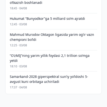
o‘tkazish boshlanadi
18:45 · 04/08
Hukumat “Bunyodkor”ga 5 milliard so‘m ajratdi
12:45 · 03/08
Mahmud Murodov Oktagon ligasida yarim og‘ir vazn
chempioni bo‘ldi
12:25 · 03/08
“O‘zMIJ”ning yarim yillik foydasi 2,1 trillion so‘mga
yetdi
18:10 · 03/08
Samarkand-2028 giperspektral sun’iy yo‘ldoshi 5-
avgust kuni orbitaga uchiriladi
17:37 · 04/08