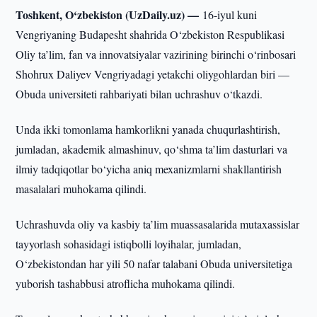
Toshkent, O‘zbekiston (UzDaily.uz) —
16-iyul kuni
Vengriyaning Budapesht shahrida O‘zbekiston Respublikasi
Oliy ta’lim, fan va innovatsiyalar vazirining birinchi o‘rinbosari
Shohrux Daliyev Vengriyadagi yetakchi oliygohlardan biri —
Obuda universiteti rahbariyati bilan uchrashuv o‘tkazdi.
Unda ikki tomonlama hamkorlikni yanada chuqurlashtirish,
jumladan, akademik almashinuv, qo‘shma ta’lim dasturlari va
ilmiy tadqiqotlar bo‘yicha aniq mexanizmlarni shakllantirish
masalalari muhokama qilindi.
Uchrashuvda oliy va kasbiy ta’lim muassasalarida mutaxassislar
tayyorlash sohasidagi istiqbolli loyihalar, jumladan,
O‘zbekistondan har yili 50 nafar talabani Obuda universitetiga
yuborish tashabbusi atroflicha muhokama qilindi.