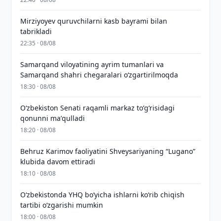
Mirziyoyev quruvchilarni kasb bayrami bilan
tabrikladi
22:35 · 08/08
Samarqand viloyatining ayrim tumanlari va
Samarqand shahri chegaralari oʻzgartirilmoqda
18:30 · 08/08
Oʻzbekiston Senati raqamli markaz toʻgʻrisidagi
qonunni maʼqulladi
18:20 · 08/08
Behruz Karimov faoliyatini Shveysariyaning “Lugano”
klubida davom ettiradi
18:10 · 08/08
O‘zbekistonda YHQ bo‘yicha ishlarni ko‘rib chiqish
tartibi o‘zgarishi mumkin
18:00 · 08/08