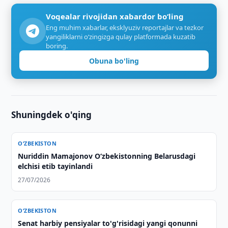
Voqealar rivojidan xabardor bo‘ling
Eng muhim xabarlar, eksklyuziv reportajlar va tezkor
yangiliklarni o‘zingizga qulay platformada kuzatib
boring.
Obuna bo'ling
Shuningdek o'qing
O‘ZBEKISTON
Nuriddin Mamajonov O‘zbekistonning Belarusdagi
elchisi etib tayinlandi
27/07/2026
O‘ZBEKISTON
Senat harbiy pensiyalar to'g'risidagi yangi qonunni