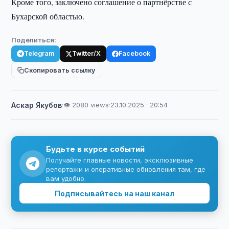
Кроме того, заключено соглашение о партнёрстве с
Бухарской областью.
Поделиться:
Telegram
Twitter/X
Facebook
Скопировать ссылку
Аскар Якубов
·
👁 2080 views
·
23.10.2025 · 20:54
Будьте в курсе событий
Получайте главные новости, эксклюзивные
репортажи и оперативные обновления там, где
вам удобно.
Подписывайтесь на наш канал