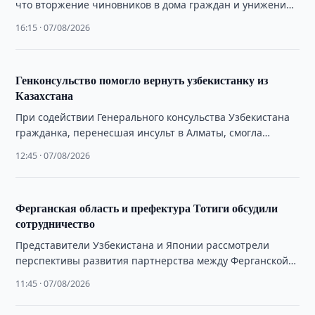
что вторжение чиновников в дома граждан и унижение
их достоинства противоречат Конституции и принципам
16:15 · 07/08/2026
правового государства.
Генконсульство помогло вернуть узбекистанку из
Казахстана
При содействии Генерального консульства Узбекистана
гражданка, перенесшая инсульт в Алматы, смогла
вернуться на родину.
12:45 · 07/08/2026
Ферганская область и префектура Тотиги обсудили
сотрудничество
Представители Узбекистана и Японии рассмотрели
перспективы развития партнерства между Ферганской
областью и префектурой Тотиги в образовании, сельском
11:45 · 07/08/2026
хозяйстве и других …