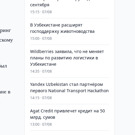
сентября
15:15 · 07/08
В Узбекистане расширят
оринг
господдержку животноводства
скому
15:00 · 07/08
Wildberries заявила, что не меняет
планы по развитию логистики в
Узбекистане
был
14:35 · 07/08
Yandex Uzbekistan стал партнёром
ане в
первого National Transport Hackathon
14:15 · 07/08
n
Agat Credit привлечет кредит на 50
млрд. сумов
13:00 · 07/08