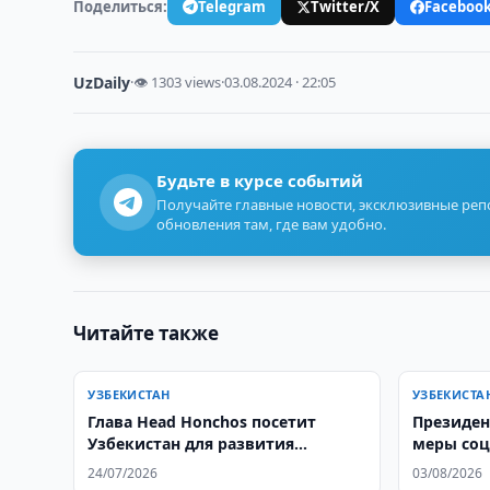
Поделиться:
Telegram
Twitter/X
Faceboo
UzDaily
·
👁 1303 views
·
03.08.2024 · 22:05
Будьте в курсе событий
Получайте главные новости, эксклюзивные ре
обновления там, где вам удобно.
Читайте также
УЗБЕКИСТАН
УЗБЕКИСТА
Глава Head Honchos посетит
Президен
Узбекистан для развития
меры со
программы H-2A
24/07/2026
03/08/2026