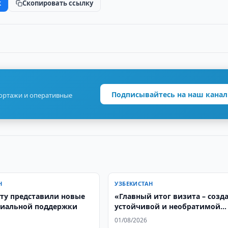
k
Скопировать ссылку
Подписывайтесь на наш канал
портажи и оперативные
Н
УЗБЕКИСТАН
ту представили новые
«Главный итог визита – созд
циальной поддержки
устойчивой и необратимой
модели сотрудничества»
01/08/2026