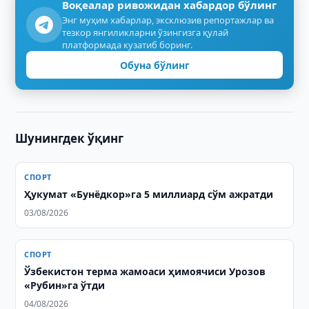
Воқеалар ривожидан хабардор бўлинг
Энг муҳим хабарлар, эксклюзив репортажлар ва
тезкор янгиликларни ўзингизга қулай
платформада кузатиб боринг.
Обуна бўлинг
Шунингдек ўқинг
СПОРТ
Ҳукумат «Бунёдкор»га 5 миллиард сўм ажратди
03/08/2026
СПОРТ
Ўзбекистон терма жамоаси ҳимоячиси Урозов
«Рубин»га ўтди
04/08/2026