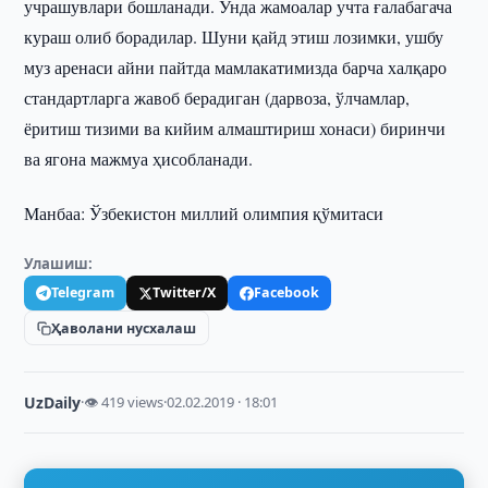
учрашувлари бошланади. Унда жамоалар учта ғалабагача
кураш олиб борадилар. Шуни қайд этиш лозимки, ушбу
муз аренаси айни пайтда мамлакатимизда барча халқаро
стандартларга жавоб берадиган (дарвоза, ўлчамлар,
ёритиш тизими ва кийим алмаштириш хонаси) биринчи
ва ягона мажмуа ҳисобланади.
Манбаа: Ўзбекистон миллий олимпия қўмитаси
Улашиш:
Telegram
Twitter/X
Facebook
Ҳаволани нусхалаш
UzDaily
·
👁 419 views
·
02.02.2019 · 18:01