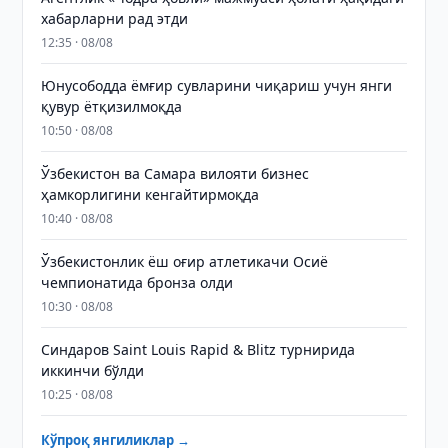
хабарларни рад этди
12:35 · 08/08
Юнусободда ёмғир сувларини чиқариш учун янги
қувур ётқизилмоқда
10:50 · 08/08
Ўзбекистон ва Самара вилояти бизнес
ҳамкорлигини кенгайтирмоқда
10:40 · 08/08
Ўзбекистонлик ёш оғир атлетикачи Осиё
чемпионатида бронза олди
10:30 · 08/08
Синдаров Saint Louis Rapid & Blitz турнирида
иккинчи бўлди
10:25 · 08/08
Кўпроқ янгиликлар →