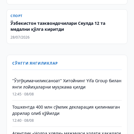
СПОРТ
Ўзбекистон таэквондочилари Сеулда 12 та
медални қўлга киритди
28/07/2026
СЎНГГИ ЯНГИЛИКЛАР
"Ўзтўқимачиликсаноат" Хитойнинг Yifa Group билан
янги лойиҳаларни муҳокама қилди
12:45 · 08/08
Тошкентда 400 млн сўмлик декларация қилинмаган
дорилар олиб қўйилди
12:40 · 08/08
Агентлик «Чодра ҳовли» мажмуаси ҳолати ҳақидаги