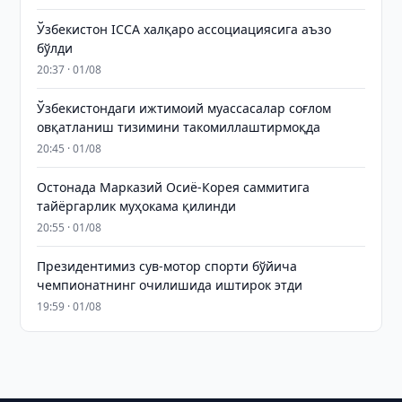
Ўзбекистон ICCA халқаро ассоциациясига аъзо
бўлди
20:37 · 01/08
Ўзбекистондаги ижтимоий муассасалар соғлом
овқатланиш тизимини такомиллаштирмоқда
20:45 · 01/08
Остонада Марказий Осиё-Корея саммитига
тайёргарлик муҳокама қилинди
20:55 · 01/08
Президентимиз сув-мотор спорти бўйича
чемпионатнинг очилишида иштирок этди
19:59 · 01/08