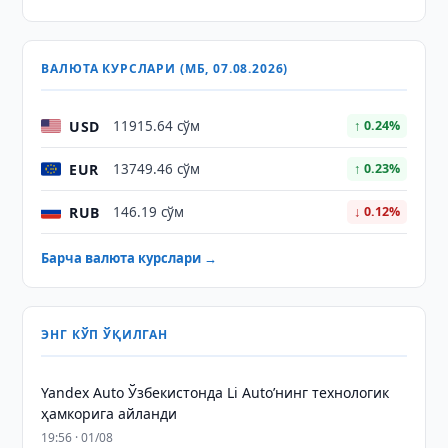
ВАЛЮТА КУРСЛАРИ (МБ, 07.08.2026)
USD
11915.64 сўм
↑ 0.24%
EUR
13749.46 сўм
↑ 0.23%
RUB
146.19 сўм
↓ 0.12%
Барча валюта курслари →
ЭНГ КЎП ЎҚИЛГАН
Yandex Auto Ўзбекистонда Li Auto’нинг технологик
ҳамкорига айланди
19:56 · 01/08