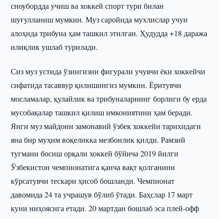
сноубордда учиш ва хоккей спорт тури билан
шуғулланиш мумкин. Муз саройида мухлислар учун
алоҳида трибуна ҳам ташкил этилган. Ҳудудда +18 даража
илиқлик ушлаб турилади.
Сиз муз устида ўзингизни фигурали учувчи ёки хоккейчи
сифатида тасаввур қилишингиз мумкин. Ёритувчи
мосламалар, қулайлик ва трибуналарнинг борлиги бу ерда
мусобақалар ташкил қилиш имкониятини ҳам беради.
Янги муз майдони замонавий ўзбек хоккейи тарихидаги
яна бир муҳим воқеликка мезбонлик қилди. Рамзий
тугмани босиш орқали хоккей бўйича 2019 йилги
Ўзбекистон чемпионатига қанча вақт қолганини
кўрсатувчи тескари ҳисоб бошланди. Чемпионат
давомида 24 та учрашув бўлиб ўтади. Баҳслар 17 март
куни ниҳоясига етади. 20 мартдан бошлаб эса плей-офф