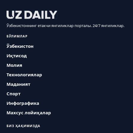
Ўзбекистоннинг етакчи янгиликлар порталы. 24/7 янгиликлар.
БЎЛИМЛАР
Ўзбекистон
Иқтисод
Молия
Технологиялар
Маданият
Спорт
Инфографика
Махсус лойиҳалар
БИЗ ҲАҚИМИЗДА