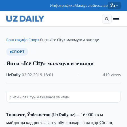
Инфографика
Махсус лойиҳалар
Ўз
Бош саҳифа
Спорт
Янги «Ice City» мажмуаси очилди
›
›
СПОРТ
Янги «Ice City» мажмуаси очилди
UzDaily
·
02.02.2019
·
18:01
·
419 views
Янги «Ice City» мажмуаси очилди
Тошкент, Ўзбекистон (UzDaily.uz) --
16 000 кв.м
майдонда қад ростлаган ушбу «шаҳарча»да қор ўйнаш,