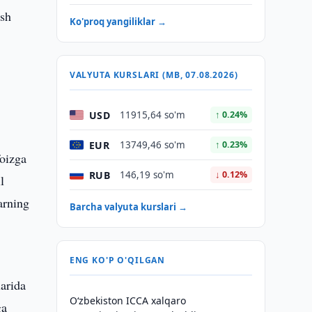
ish
Ko'proq yangiliklar →
VALYUTA KURSLARI (MB, 07.08.2026)
USD
11915,64 so'm
↑ 0.24%
EUR
13749,46 so'm
↑ 0.23%
foizga
RUB
146,19 so'm
↓ 0.12%
l
arning
Barcha valyuta kurslari →
ENG KO'P O'QILGAN
larida
O‘zbekiston ICCA xalqaro
ga