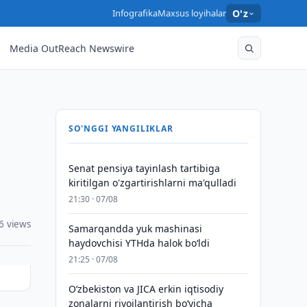
Infografika
Maxsus loyihalar
O'z
Media OutReach Newswire
SO'NGGI YANGILIKLAR
Senat pensiya tayinlash tartibiga
kiritilgan o'zgartirishlarni ma'qulladi
21:30 · 07/08
6 views
Samarqandda yuk mashinasi
haydovchisi YTHda halok bo‘ldi
21:25 · 07/08
Oʻzbekiston va JICA erkin iqtisodiy
zonalarni rivojlantirish boʻyicha