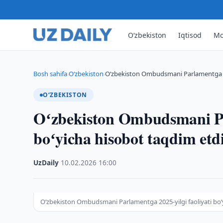
O‘zbekiston
Iqtisod
Mo
Bosh sahifa
O‘zbekiston
Oʻzbekiston Ombudsmani Parlamentga 202
›
›
O‘ZBEKISTON
Oʻzbekiston Ombudsmani Par
boʻyicha hisobot taqdim etd
UzDaily
·
10.02.2026
·
16:00
Oʻzbekiston Ombudsmani Parlamentga 2025-yilgi faoliyati boʻ