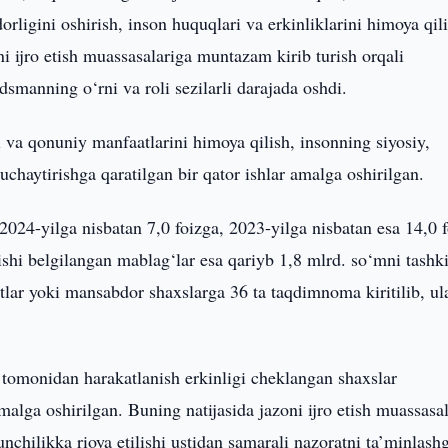
rligini oshirish, inson huquqlari va erkinliklarini himoya qil
i ijro etish muassasalariga muntazam kirib turish orqali
manning o‘rni va roli sezilarli darajada oshdi.
va qonuniy manfaatlarini himoya qilish, insonning siyosiy,
kuchaytirishga qaratilgan bir qator ishlar amalga oshirilgan.
024-yilga nisbatan 7,0 foizga, 2023-yilga nisbatan esa 14,0 
lishi belgilangan mablag‘lar esa qariyb 1,8 mlrd. so‘mni tashki
ar yoki mansabdor shaxslarga 36 ta taqdimnoma kiritilib, ul
omonidan harakatlanish erkinligi cheklangan shaxslar
malga oshirilgan. Buning natijasida jazoni ijro etish muassasa
nchilikka rioya etilishi ustidan samarali nazoratni ta’minlash