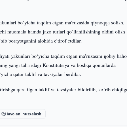
kunlari bo‘yicha taqdim etgan ma’ruzasida qiynoqqa solish,
chi muomala hamda jazo turlari qo‘llanilishining oldini olish
sib borayotganini alohida e’tirof etdilar.
yati yakunlari bo‘yicha taqdim etgan ma’ruzasini ijobiy baho
rning yangi tahrirdagi Konstitutsiya va boshqa qonunlarda
yicha qator taklif va tavsiyalar berdilar.
shga qaratilgan taklif va tavsiyalar bildirilib, ko‘rib chiqilg
Havolani nusxalash