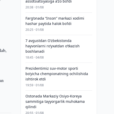
assotsiatsiyasiga aʼzo bo‘ldi
20:38 · 01/08
Farg‘onada “Inson” markazi xodimi
hashar paytida halok bo‘ldi
20:25 · 01/08
7 avgustdan O‘zbekistonda
hayvonlarni ro‘yxatdan o‘tkazish
lab,
boshlanadi
18:45 · 04/08
Prezidentimiz suv-motor sporti
bo‘yicha chempionatning ochilishida
ishtirok etdi
an
19:59 · 01/08
Ostonada Markaziy Osiyo-Koreya
sammitiga tayyorgarlik muhokama
qilindi
20:55 · 01/08