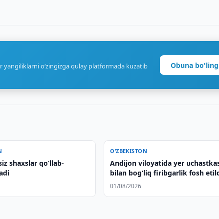
Obuna bo'ling
r yangiliklarni o‘zingizga qulay platformada kuzatib
N
O‘ZBEKISTON
z shaxslar qo‘llab-
Andijon viloyatida yer uchastka
adi
bilan bog‘liq firibgarlik fosh etil
01/08/2026