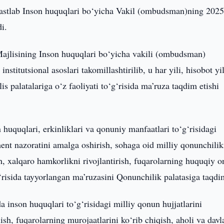
astlab Inson huquqlari bo‘yicha Vakil (ombudsman)ning 2025
di.
ajlisining Inson huquqlari bo‘yicha vakili (ombudsman)
stitutsional asoslari takomillashtirilib, u har yili, hisobot yi
s palatalariga o‘z faoliyati to‘g‘risida ma’ruza taqdim etishi
uquqlari, erkinliklari va qonuniy manfaatlari to‘g‘risidagi
ament nazoratini amalga oshirish, sohaga oid milliy qonunchilik
, xalqaro hamkorlikni rivojlantirish, fuqarolarning huquqiy o
g‘risida tayyorlangan ma’ruzasini Qonunchilik palatasiga taqdi
 inson huquqlari to‘g‘risidagi milliy qonun hujjatlarini
lish, fuqarolarning murojaatlarini ko‘rib chiqish, aholi va davl