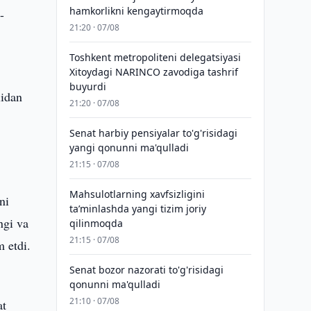
hamkorlikni kengaytirmoqda
-
21:20 · 07/08
Toshkent metropoliteni delegatsiyasi
Xitoydagi NARINCO zavodiga tashrif
buyurdi
lidan
21:20 · 07/08
Senat harbiy pensiyalar to'g'risidagi
yangi qonunni ma'qulladi
21:15 · 07/08
Mahsulotlarning xavfsizligini
ni
taʼminlashda yangi tizim joriy
ngi va
qilinmoqda
21:15 · 07/08
m etdi.
Senat bozor nazorati to'g'risidagi
qonunni ma'qulladi
21:10 · 07/08
at