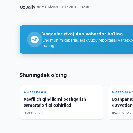
UzDaily
·
👁 756 views
·
10.02.2026 · 16:00
Voqealar rivojidan xabardor bo‘ling
Eng muhim xabarlar, eksklyuziv reportajlar va tezko
boring.
Shuningdek o'qing
O‘ZBEKISTON
O‘ZBEKISTO
Xavfli chiqindilarni boshqarish
Boshpanasi
samaradorligi oshiriladi
quvvatlan
06/08/2026
05/08/2026