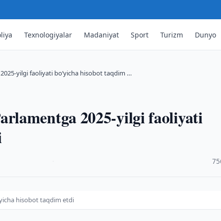
liya
Texnologiyalar
Madaniyat
Sport
Turizm
Dunyo
5-yilgi faoliyati boʻyicha hisobot taqdim …
lamentga 2025-yilgi faoliyati
i
·
75
yicha hisobot taqdim etdi