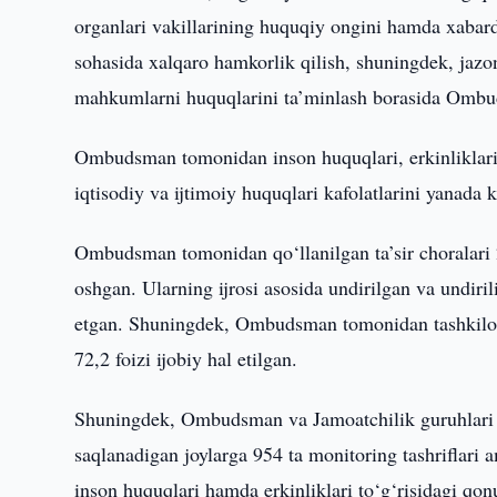
organlari vakillarining huquqiy ongini hamda xabardo
sohasida xalqaro hamkorlik qilish, shuningdek, jazon
mahkumlarni huquqlarini ta’minlash borasida Ombuds
Ombudsman tomonidan inson huquqlari, erkinliklari 
iqtisodiy va ijtimoiy huquqlari kafolatlarini yanada 
Ombudsman tomonidan qo‘llanilgan ta’sir choralari 2
oshgan. Ularning ijrosi asosida undirilgan va undiri
etgan. Shuningdek, Ombudsman tomonidan tashkilotl
72,2 foizi ijobiy hal etilgan.
Shuningdek, Ombudsman va Jamoatchilik guruhlari t
saqlanadigan joylarga 954 ta monitoring tashriflari a
inson huquqlari hamda erkinliklari to‘g‘risidagi qonu