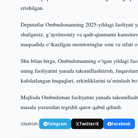
erishilgan.
Deputatlar Ombudsmanning 2025-yildagi faoliyati ya
shafqatsiz, g‘ayriinsoniy va qadr-qimmatni kamsituv
maqsadida o‘tkazilgan monitoringlar soni va sifati o‘
Shu bilan birga, Ombudsmanning o‘tgan yildagi faoli
uning faoliyatini yanada takomillashtirish, fuqarola
kafolatlangan huquqlari, erkinliklarini ta’minlash bo‘
Majlisda Ombudsman faoliyatini yanada takomillashtiri
masala yuzasidan tegishli qaror qabul qilindi.
Ulashish:
Telegram
Twitter/X
Facebook