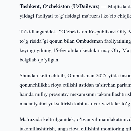
Toshkent, O‘zbekiston (UzDaily.uz) —
Majlisda d
yildagi faoliyati to‘g‘risidagi ma’ruzasi ko‘rib chiqil
Ta’kidlanganidek, “O‘zbekiston Respublikasi Oliy M
to‘g‘risida”gi qonun bilan Ombudsman faoliyatining in
keyingi yilning 15-fevralidan kechiktirmay Oliy Majli
belgilab qo‘yilgan.
Shundan kelib chiqib, Ombudsman 2025-yilda inson h
qonunchilikka rioya etilishi ustidan ta’sirchan parl
hamda milliy preventiv mexanizmni takomillashtirish
madaniyatini yuksaltirish kabi ustuvor vazifalar to‘
Ma’ruzada keltirilganidek, o‘tgan yil mamlakatimizda
takomillashtirish, unga rioya etilishini monitoring qi