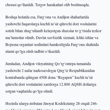
chorasi qo‘llanildi. Tergov harakatlari olib borilmoqda.
Boshqa holatda esa, Farg‘ona va Andijon shaharlarida
yashovchi fuqarolarga kuchli taʼsir qiluvchi dori vositalarini
sotish bilan shug‘ullanib kelayotgan shaxslar to‘g‘risida tezkor
maʼlumotlar olinib, Davlat xavfsizlik xizmati, Ichki ishlar va
Bojxona organlari xodimlari hamkorligida Farg‘ona shahrida
ularni qo‘lga olish tadbiri o‘tkazildi.
Jumladan, Andijon viloyatining Qo‘rg‘ontepa tumanida
yashovchi 2 nafar narkosavdogar Qirg‘iz Respublikasidan
kontrabanda qilingan 4508 dona “Regapen” kuchli taʼsir
qiluvchi dori vositalarini xaridorga 12.800 AQSH dollariga
sotgan vaqtlarida qo‘lga olindi.
Hozirda ularga nisbatan Jinoyat Kodeksining 28 orqali 246-