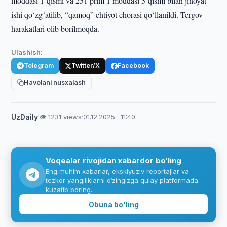
moddasi 1-qismi va 251 prim 1 moddasi 5-qismi bilan jinoyat
ishi qo‘zg‘atilib, “qamoq” ehtiyot chorasi qo‘llanildi. Tergov
harakatlari olib borilmoqda.
Ulashish:
Telegram
Twitter/X
Facebook
Havolani nusxalash
UzDaily
·
👁 1231 views
·
01.12.2025 · 11:40
Voqealar rivojidan xabardor bo‘ling
Eng muhim xabarlar, eksklyuziv reportajlar va
tezkor yangiliklarni o‘zingizga qulay platformada
kuzatib boring.
Obuna bo'ling