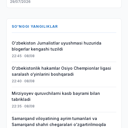
29/07/2026
SO'NGGI YANGILIKLAR
O‘zbekiston Jurnalistlar uyushmasi huzurida
blogerlar kengashi tuzildi
22:45 · 08/08
O‘zbekistonlik hakamlar Osiyo Chempionlar ligasi
saralash o‘yinlarini boshqaradi
22:40 · 08/08
Mirziyoyev quruvchilarni kasb bayrami bilan
tabrikladi
22:35 · 08/08
Samarqand viloyatining ayrim tumanlari va
Samarqand shahri chegaralari oʻzgartirilmoqda