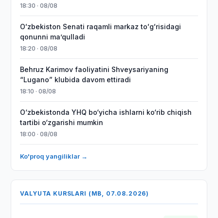
18:30 · 08/08
Oʻzbekiston Senati raqamli markaz toʻgʻrisidagi
qonunni maʼqulladi
18:20 · 08/08
Behruz Karimov faoliyatini Shveysariyaning
“Lugano” klubida davom ettiradi
18:10 · 08/08
O‘zbekistonda YHQ bo‘yicha ishlarni ko‘rib chiqish
tartibi o‘zgarishi mumkin
18:00 · 08/08
Ko'proq yangiliklar →
VALYUTA KURSLARI (MB, 07.08.2026)