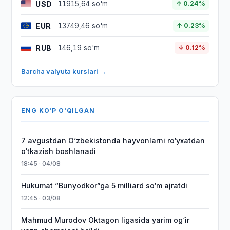
USD
11915,64 so'm
↑ 0.24%
EUR
13749,46 so'm
↑ 0.23%
RUB
146,19 so'm
↓ 0.12%
Barcha valyuta kurslari →
ENG KO'P O'QILGAN
7 avgustdan O‘zbekistonda hayvonlarni ro‘yxatdan
o‘tkazish boshlanadi
18:45 · 04/08
Hukumat “Bunyodkor”ga 5 milliard so‘m ajratdi
12:45 · 03/08
Mahmud Murodov Oktagon ligasida yarim og‘ir