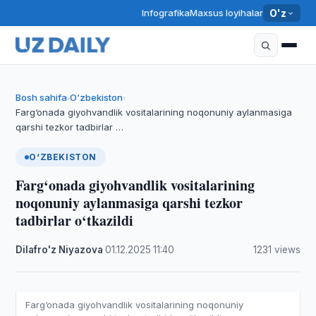
Infografika
Maxsus loyihalar
O'z
Bosh sahifa
O‘zbekiston
›
›
Farg‘onada giyohvandlik vositalarining noqonuniy aylanmasiga
qarshi tezkor tadbirlar …
O‘ZBEKISTON
Farg‘onada giyohvandlik vositalarining
noqonuniy aylanmasiga qarshi tezkor
tadbirlar o‘tkazildi
Dilafro'z Niyazova
·
01.12.2025
·
11:40
·
1231 views
Farg‘onada giyohvandlik vositalarining noqonuniy