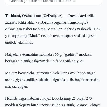
aylanmasiga qarshi tezkor tadbirlar o‘tkazildi
Toshkent, O‘zbekiston (UzDaily.uz) —
Davlat xavfsizlik
xizmati, Ichki ishlar va Bojxona organlari hamkorligida
o‘tkazilgan tezkor tadbirda, Marg‘ilon shahrida yashovchi, 1996
y.t. fuqaroning “Matiz” rusumli avtotransport vositasi tegishli
tartibda tekshirildi.
Natijada, avtomashina salonida 866 gr “gashish” moddasi
borligi aniqlanib, ashyoviy dalil sifatida olib qo‘yildi.
Maʼlum bo‘lishicha, gumonlanuvchi umr zavoli hisoblangan
ushbu giyohvandlik vositasini kelgusida sotib, boylik orttirishni
maqsad qilgan.
Hozirda unga nisbatan Jinoyat Kodeksining 25 orqali 273-
moddasi 5-qismi bilan jinoyat ishi qo‘zg‘atilib, “qamoq” ehtiyot