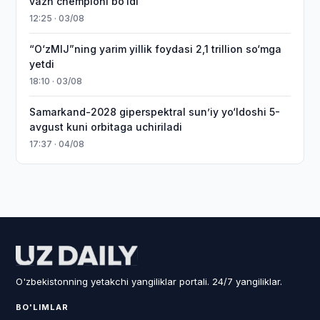
vazn chempioni bo‘ldi
12:25 · 03/08
“O‘zMIJ”ning yarim yillik foydasi 2,1 trillion so‘mga
yetdi
18:10 · 03/08
Samarkand-2028 giperspektral sun’iy yo‘ldoshi 5-
avgust kuni orbitaga uchiriladi
17:37 · 04/08
O'zbekistonning yetakchi yangiliklar portali. 24/7 yangiliklar.
BO'LIMLAR