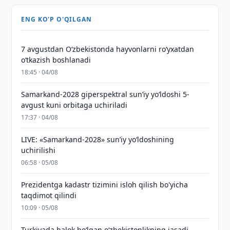
ENG KO'P O'QILGAN
7 avgustdan O‘zbekistonda hayvonlarni ro‘yxatdan
o‘tkazish boshlanadi
18:45 · 04/08
Samarkand-2028 giperspektral sun’iy yo‘ldoshi 5-
avgust kuni orbitaga uchiriladi
17:37 · 04/08
LIVE: «Samarkand-2028» sun’iy yo‘ldoshining
uchirilishi
06:58 · 05/08
Prezidentga kadastr tizimini isloh qilish bo'yicha
taqdimot qilindi
10:09 · 05/08
Turkiyada halok bo‘lgan o‘zbekistonlikning jasadi