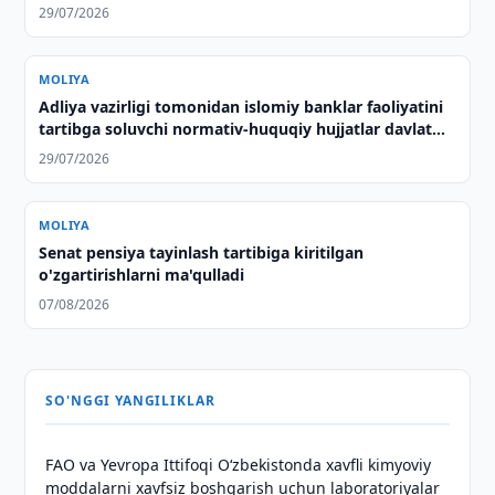
29/07/2026
MOLIYA
Adliya vazirligi tomonidan islomiy banklar faoliyatini
tartibga soluvchi normativ-huquqiy hujjatlar davlat
ro‘yxatidan o‘tkazildi
29/07/2026
MOLIYA
Senat pensiya tayinlash tartibiga kiritilgan
o'zgartirishlarni ma'qulladi
07/08/2026
SO'NGGI YANGILIKLAR
FAO va Yevropa Ittifoqi O‘zbekistonda xavfli kimyoviy
moddalarni xavfsiz boshqarish uchun laboratoriyalar