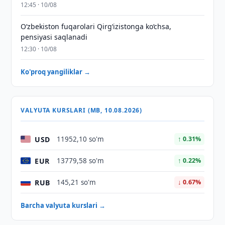
12:45 · 10/08
O‘zbekiston fuqarolari Qirg‘izistonga ko‘chsa,
pensiyasi saqlanadi
12:30 · 10/08
Ko'proq yangiliklar →
VALYUTA KURSLARI (MB, 10.08.2026)
USD
11952,10 so'm
↑ 0.31%
EUR
13779,58 so'm
↑ 0.22%
RUB
145,21 so'm
↓ 0.67%
Barcha valyuta kurslari →