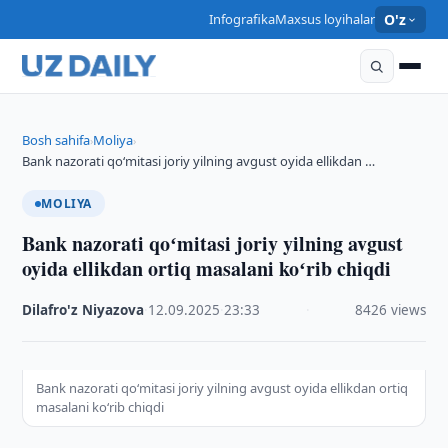
Infografika
Maxsus loyihalar
O'z
Bosh sahifa
Moliya
›
›
Bank nazorati qoʻmitasi joriy yilning avgust oyida ellikdan …
MOLIYA
Bank nazorati qoʻmitasi joriy yilning avgust
oyida ellikdan ortiq masalani koʻrib chiqdi
Dilafro'z Niyazova
·
12.09.2025
·
23:33
·
8426 views
Bank nazorati qoʻmitasi joriy yilning avgust oyida ellikdan ortiq
masalani koʻrib chiqdi