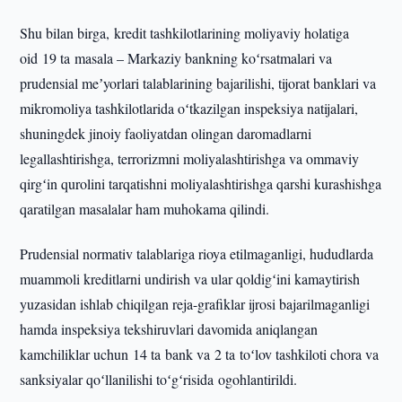
Shu bilan birga, kredit tashkilotlarining moliyaviy holatiga
oid 19 ta masala – Markaziy bankning koʻrsatmalari va
prudensial meʼyorlari talablarining bajarilishi, tijorat banklari va
mikromoliya tashkilotlarida oʻtkazilgan inspeksiya natijalari,
shuningdek jinoiy faoliyatdan olingan daromadlarni
legallashtirishga, terrorizmni moliyalashtirishga va ommaviy
qirgʻin qurolini tarqatishni moliyalashtirishga qarshi kurashishga
qaratilgan masalalar ham muhokama qilindi.
Prudensial normativ talablariga rioya etilmaganligi, hududlarda
muammoli kreditlarni undirish va ular qoldigʻini kamaytirish
yuzasidan ishlab chiqilgan reja-grafiklar ijrosi bajarilmaganligi
hamda inspeksiya tekshiruvlari davomida aniqlangan
kamchiliklar uchun 14 ta bank va 2 ta toʻlov tashkiloti chora va
sanksiyalar qoʻllanilishi toʻgʻrisida ogohlantirildi.