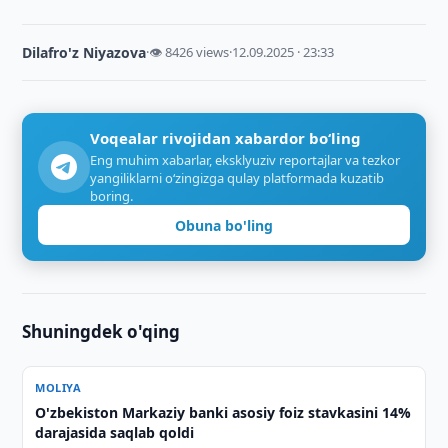
Dilafro'z Niyazova
·
👁 8426 views
·
12.09.2025 · 23:33
Voqealar rivojidan xabardor bo‘ling
Eng muhim xabarlar, eksklyuziv reportajlar va tezkor
yangiliklarni o‘zingizga qulay platformada kuzatib
boring.
Obuna bo'ling
Shuningdek o'qing
MOLIYA
O'zbekiston Markaziy banki asosiy foiz stavkasini 14%
darajasida saqlab qoldi