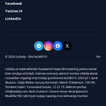
Facebook
Twitter/X
LinkedIn
© 2026 UzDaily · OAV №248510
18+
UzDaily.uz materiallaridan foydalanish faqat tahririyatning yozma ruxsati
bilan amalga oshiriladi. Internet-ommaviy axborot vositasi sifatida davlat
roʻyxatidan oʻtganligi toʻgʻrisidagi guvohnoma №248510, 2024 yil 1 aprel.
Muassis: «Daily Media» xususiy korxonasi. Manzil: Oʻzbekiston, 100180,
Toshkent shahri, Yunusobod tumani, 12-27-73. Elektron pochta:
info@uzdaily.com. Bosh muharrir: Umarov Anvar Abrardjanovich.
Mualliflar fikri tahririyat nuqtayi nazariga mos kelmasligi mumkin.