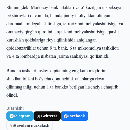
Shuningdek, Markaziy bank talablari va oʻtkazilgan inspeksiya
tekshiruvlari davomida, hamda jinoiy faoliyatdan olingan
daromadlarni legallashtirishga, terrorizmni moliyalashtirishga va
ommaviy qirgʻin qurolini tarqatishni moliyalashtirishga qarshi
kurashish qoidalariga rioya qilinishida aniqlangan
qoidabuzarliklar uchun 9 ta bank, 6 ta mikromoliya tashkiloti
va 4 ta lombardga nisbatan jarima sanksiyasi qoʻllanildi.
Bundan tashqari, ustav kapitalining eng kam miqdorini
shakllantirilishi boʻyicha qonunchilik talablariga rioya
qilinmaganligi uchun 1 ta bankka berilgan litsenziya chaqirib
olindi.
Ulashish:
Telegram
Twitter/X
Facebook
Havolani nusxalash