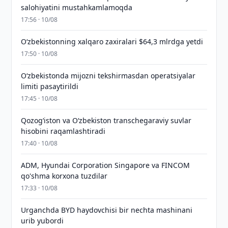
salohiyatini mustahkamlamoqda
17:56 · 10/08
O‘zbekistonning xalqaro zaxiralari $64,3 mlrdga yetdi
17:50 · 10/08
O‘zbekistonda mijozni tekshirmasdan operatsiyalar
limiti pasaytirildi
17:45 · 10/08
Qozog‘iston va O‘zbekiston transchegaraviy suvlar
hisobini raqamlashtiradi
17:40 · 10/08
ADM, Hyundai Corporation Singapore va FINCOM
qo'shma korxona tuzdilar
17:33 · 10/08
Urganchda BYD haydovchisi bir nechta mashinani
urib yubordi