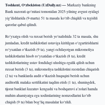
Toshkent, O‘zbekiston (UzDaily.uz) —
Markaziy bankning
Bank nazorati qoʻmitasi tomonidan 2025-yilning avgust oyidagi
yigʻilishlarida (9-marta) 51 ta masala koʻrib chiqildi va tegishli
qarorlar qabul qilindi.
Roʻyxatga olish va ruxsat berish yoʻnalishida 32 ta masala, shu
jumladan, kredit tashkilotlari ustaviga kiritilgan oʻzgartirishlarni
roʻyxatdan oʻtkazish (9 ta), yangi ochilayotgan mikromoliya
tashkilotlarini hisob roʻyxatidan oʻtkazish (8 ta), kredit
tashkilotlarining ustav fondidagi ulushiga egalik qilish uchun
ruxsat berish (3 ta), mikromoliya tashkilotini reestrdan chiqarish
(2 ta) va banklarda audit oʻtkazish huquqini berish uchun
auditorlik malaka sertifikatini taqdim etish (1 ta), shuningdek,
tijorat banklari kuzatuv kengashi va boshqaruvi aʼzolari hamda
muhim ahamiyatga ega xodimlarining nomzodlarini koʻrib
chiqish (9 ta) bilan bogʻliq masalalar koʻrildi.