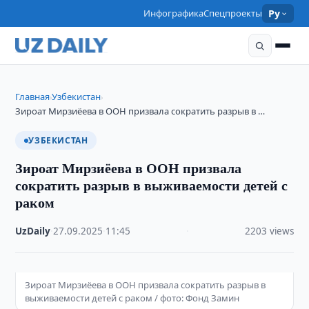
Инфографика
Спецпроекты
Ру
Главная
Узбекистан
›
›
Зироат Мирзиёева в ООН призвала сократить разрыв в …
УЗБЕКИСТАН
Зироат Мирзиёева в ООН призвала
сократить разрыв в выживаемости детей с
раком
UzDaily
·
27.09.2025
·
11:45
·
2203 views
Зироат Мирзиёева в ООН призвала сократить разрыв в
выживаемости детей с раком / фото: Фонд Замин