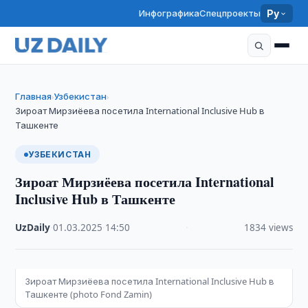
Инфографика
Спецпроекты
Ру
Главная
Узбекистан
›
›
Зироат Мирзиёева посетила International Inclusive Hub в
Ташкенте
УЗБЕКИСТАН
Зироат Мирзиёева посетила International
Inclusive Hub в Ташкенте
UzDaily
·
01.03.2025
·
14:50
·
1834 views
Зироат Мирзиёева посетила International Inclusive Hub в
Ташкенте (photo Fond Zamin)