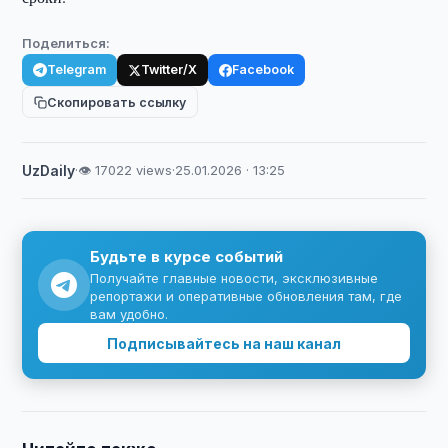
Поделиться:
Telegram
Twitter/X
Facebook
Скопировать ссылку
UzDaily
·
👁 17022 views
·
25.01.2026 · 13:25
Будьте в курсе событий
Получайте главные новости, эксклюзивные
репортажи и оперативные обновления там, где
вам удобно.
Подписывайтесь на наш канал