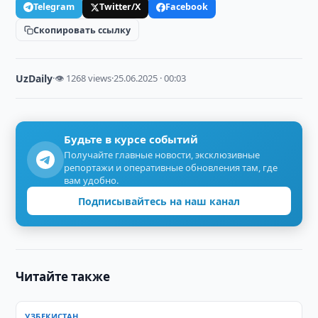
Telegram
Twitter/X
Facebook
Скопировать ссылку
UzDaily
·
👁 1268 views
·
25.06.2025 · 00:03
Будьте в курсе событий
Получайте главные новости, эксклюзивные
репортажи и оперативные обновления там, где
вам удобно.
Подписывайтесь на наш канал
Читайте также
УЗБЕКИСТАН