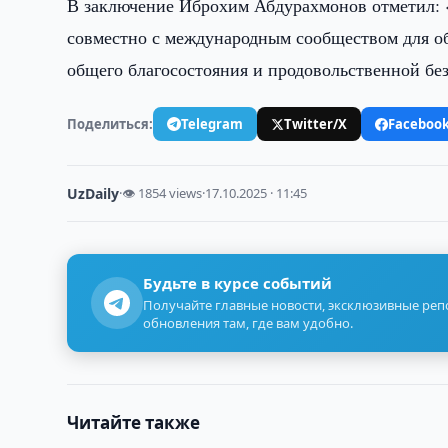
В заключение Иброхим Абдурахмонов отметил: 
совместно с международным сообществом для об
общего благосостояния и продовольственной бе
Поделиться:
Telegram
Twitter/X
Faceboo
UzDaily
·
👁 1854 views
·
17.10.2025 · 11:45
Будьте в курсе событий
Получайте главные новости, эксклюзивные ре
обновления там, где вам удобно.
Читайте также