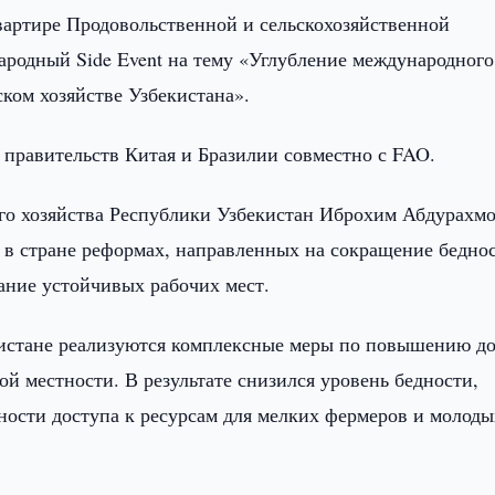
вартире Продовольственной и сельскохозяйственной
родный Side Event на тему «Углубление международного
ком хозяйстве Узбекистана».
правительств Китая и Бразилии совместно с FAO.
го хозяйства Республики Узбекистан Иброхим Абдурахмо
в стране реформах, направленных на сокращение беднос
ание устойчивых рабочих мест.
кистане реализуются комплексные меры по повышению д
ой местности. В результате снизился уровень бедности,
ости доступа к ресурсам для мелких фермеров и молоды