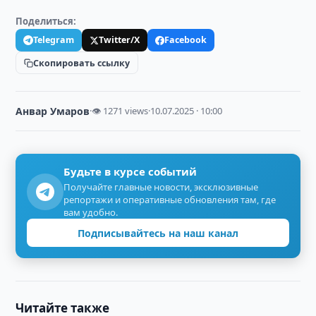
Поделиться:
Telegram
Twitter/X
Facebook
Скопировать ссылку
Анвар Умаров
·
👁 1271 views
·
10.07.2025 · 10:00
Будьте в курсе событий
Получайте главные новости, эксклюзивные
репортажи и оперативные обновления там, где
вам удобно.
Подписывайтесь на наш канал
Читайте также