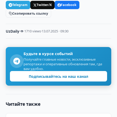
Telegram
Twitter/X
Facebook
Скопировать ссылку
UzDaily
·
👁 1710 views
·
13.07.2025 · 09:30
Будьте в курсе событий
Получайте главные новости, эксклюзивные
репортажи и оперативные обновления там, где
вам удобно.
Подписывайтесь на наш канал
Читайте также