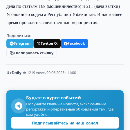
дела по статьям 168 (мошенничество) и 211 (дача взятки)
Уголовного кодекса Республики Узбекистан. В настоящее
время проводятся следственные мероприятия.
Поделиться:
Telegram
Twitter/X
Facebook
Скопировать ссылку
UzDaily
·
👁 1219 views
·
29.06.2025 · 11:00
Будьте в курсе событий
Получайте главные новости, эксклюзивные
репортажи и оперативные обновления там, где
вам удобно.
Подписывайтесь на наш канал