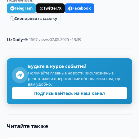
Поделиться:
Telegram
Twitter/X
Facebook
Скопировать ссылку
UzDaily
·
👁 1567 views
·
07.05.2025 · 13:39
Будьте в курсе событий
Получайте главные новости, эксклюзивные
репортажи и оперативные обновления там, где
вам удобно.
Подписывайтесь на наш канал
Читайте также